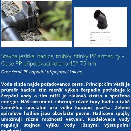
Stavba jezírka, hadice, trubky, fitinky PP armatury »
Oase PP připojovací koleno 45°-75mm
Oase černé PP odpadní připojovací koleno.
Voda si zde najde požadovanou cestu. Princip: čím větší je
průměr hadice, tím menší výkon čerpadlo potřebuje k
čerpání vody a tím nižší je tlaková ztráta a spotřeba
energie. Náš sortiment zahrnuje různé typy hadic a také
SwimFlex speciálně pro velká koupací jezírka. Zelené
spirálové hadice jsou obzvláště pevné. Hadicové spojky
umožňují různé možnosti větvení. Rozdělovače vody
regulují stejnou výšku vody různými výstupními
tryskami.