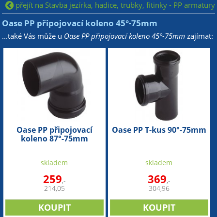
přejít na Stavba jezírka, hadice, trubky, fitinky - PP armatury
Oase PP připojovací koleno 45°-75mm
...také Vás může u
Oase PP připojovací koleno 45°-75mm
zajímat:
Oase PP připojovací
Oase PP T-kus 90°-75mm
koleno 87°-75mm
skladem
skladem
259
369
,-
,-
214,05
304,96