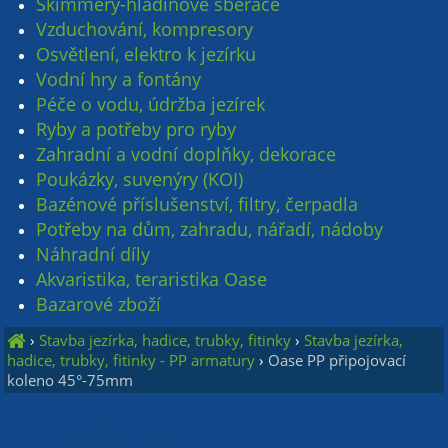
Skimmery-hladinové sběrače
Vzduchování, kompresory
Osvětlení, elektro k jezírku
Vodní hry a fontány
Péče o vodu, údržba jezírek
Ryby a potřeby pro ryby
Zahradní a vodní doplňky, dekorace
Poukázky, suvenýry (KOI)
Bazénové příslušenství, filtry, čerpadla
Potřeby na dům, zahradu, nářadí, nádoby
Náhradní díly
Akvaristika, teraristika Oase
Bazarové zboží
›
Stavba jezírka, hadice, trubky, fitinky
›
Stavba jezírka,
hadice, trubky, fitinky - PP armatury
›
Oase PP připojovací
koleno 45°-75mm