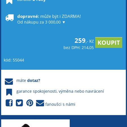
dopravné:
může být i ZDARMA!
Od nákupu za 3 000,00 ▼
259
,- Kč
bez DPH: 214,05
kód: 55044
máte
dotaz?
garance spokojenosti, výměna nebo navrácení
fanoušci s námi