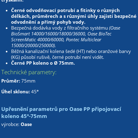
Černé odvodňovací potrubí a fitinky o různých
délkách, průměrech a s různými úhly zajistí bezpečné
odvodnění a přímý pohyb vody.
Bezpečná dodávka vody z filtračního systému
(Oase
BioSmart 14000/16000/18000/36000, Oase BioTec
ScreenMatic 40000/60000, Pontec Multiclear
15000/20000/250000).
Běžná kanalizační kolena šedé (HT) nebo oranžové barvy
(KG) působí rušivě, černé potrubí není vidět.
Černé PP koleno o
Ø
75mm.
Technické parametry:
Průměr:
75mm
Úhel sklonu:
45
°
Upřesnění parametrů pro Oase PP připojovací
koleno 45°-75mm
výrobce:
Oase