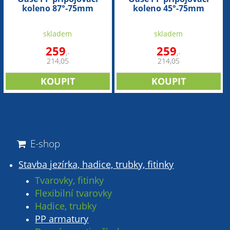
koleno 87°-75mm
koleno 45°-75mm
skladem
skladem
259
259
,-
,-
214,05
214,05
E-shop
Stavba jezírka, hadice, trubky, fitinky
Tvarovky, fitinky
Flexibilní tvarovky
Hadice, trubky
PP armatury