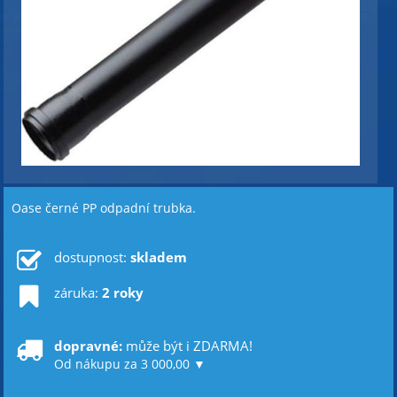
Oase černé PP odpadní trubka.
dostupnost:
skladem
záruka:
2 roky
dopravné:
může být i ZDARMA!
Od nákupu za 3 000,00 ▼