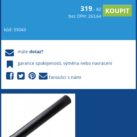
319
,- Kč
bez DPH: 263,64
kód: 55043
máte
dotaz?
garance spokojenosti, výměna nebo navrácení
fanoušci s námi