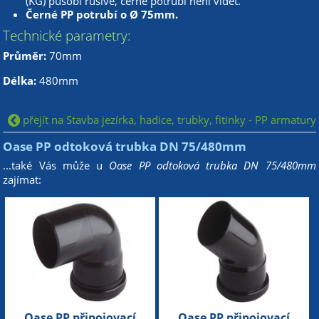
(KG) působí rušivě, černé potrubí není vidět.
Černé PP potrubí o
Ø
75mm.
Technické parametry:
Průměr:
70mm
Délka:
480mm
přejít na Stavba jezírka, hadice, trubky, fitinky - PP armatury
Oase PP odtoková trubka DN 75/480mm
...také Vás může u
Oase PP odtoková trubka DN 75/480mm
zajímat:
Oase PP připojovací
Oase PP připojovací