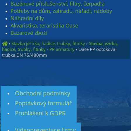
Bazénové příslušenství, filtry, čerpadla
Potřeby na dům, zahradu, nářadí, nádoby
Náhradní díly
Akvaristika, teraristika Oase
Bazarové zboží
›
Stavba jezírka, hadice, trubky, fitinky
›
Stavba jezírka,
hadice, trubky, fitinky - PP armatury
›
Oase PP odtoková
trubka DN 75/480mm
Obchodní podmínky
Poptávkový formulář
Prohlášení k GDPR
Videoprezentace firmy