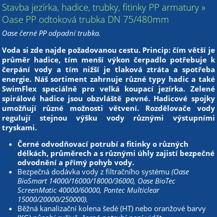
Stavba jezírka, hadice, trubky, fitinky PP armatury »
Oase PP odtoková trubka DN 75/480mm
Oase černé PP odpadní trubka.
Voda si zde najde požadovanou cestu. Princip: čím větší je
průměr hadice, tím menší výkon čerpadlo potřebuje k
čerpání vody a tím nižší je tlaková ztráta a spotřeba
energie. Náš sortiment zahrnuje různé typy hadic a také
SwimFlex speciálně pro velká koupací jezírka. Zelené
spirálové hadice jsou obzvláště pevné. Hadicové spojky
umožňují různé možnosti větvení. Rozdělovače vody
regulují stejnou výšku vody různými výstupními
tryskami.
Černé odvodňovací potrubí a fitinky o různých
délkách, průměrech a s různými úhly zajistí bezpečné
odvodnění a přímý pohyb vody.
Bezpečná dodávka vody z filtračního systému
(Oase
BioSmart 14000/16000/18000/36000, Oase BioTec
ScreenMatic 40000/60000, Pontec Multiclear
15000/20000/250000).
Běžná kanalizační kolena šedé (HT) nebo oranžové barvy