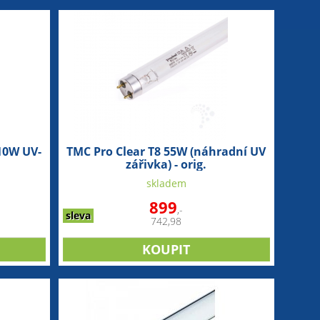
10W UV-
TMC Pro Clear T8 55W (náhradní UV
zářivka) - orig.
skladem
899
,-
sleva
742,98