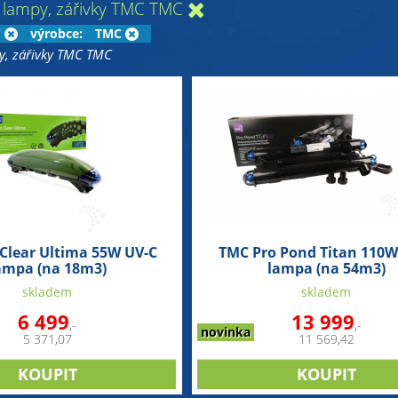
 lampy, zářivky TMC TMC
C
výrobce:
TMC
y, zářivky TMC TMC
Clear Ultima 55W UV-C
TMC Pro Pond Titan 110W
ampa (na 18m3)
lampa (na 54m3)
skladem
skladem
6 499
13 999
,-
,-
novinka
5 371,07
11 569,42