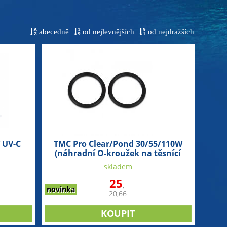
abecedně
od nejlevnějších
od nejdražších
 UV-C
TMC Pro Clear/Pond 30/55/110W
(náhradní O-kroužek na těsnící
matici)
skladem
25
,-
novinka
20,66