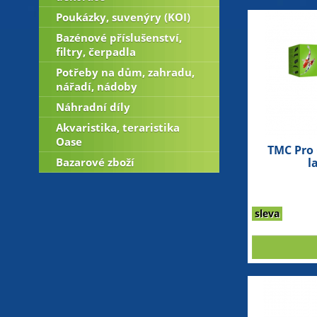
Poukázky, suvenýry (KOI)
Bazénové příslušenství,
filtry, čerpadla
Potřeby na dům, zahradu,
nářadí, nádoby
Náhradní díly
Akvaristika, teraristika
Oase
TMC Pro 
Bazarové zboží
l
sleva