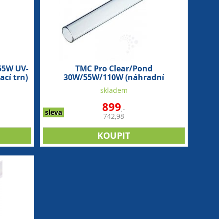
55W UV-
TMC Pro Clear/Pond
ací trn)
30W/55W/110W (náhradní
křemíková trubice)
skladem
899
,-
sleva
742,98