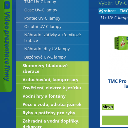
TMC UV-C lampy
Výběr: UV-C
Oase UV-C lampy
Výrobce:
TM
11x UV-C lamp
Pontec UV-C lampy
Ostatní UV-C lampy
Náhradní zářivky a křemíkové
trubice
Náhradní díly UV lampy
Bazénové UV-C lampy
Skimmery-hladinové
sběrače
Vzduchování, kompresory
TMC Pro 
l
Osvětlení, elektro k jezírku
Vodní hry a fontány
Péče o vodu, údržba jezírek
sleva
Ryby a potřeby pro ryby
Zahradní a vodní doplňky,
dekorace