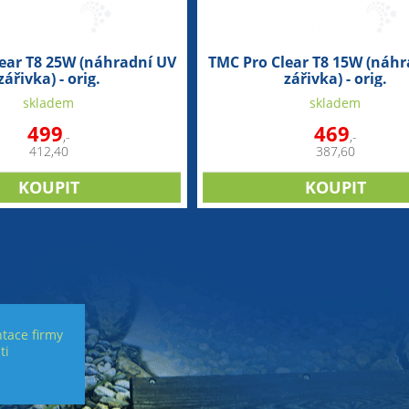
ear T8 25W (náhradní UV
TMC Pro Clear T8 15W (náhr
zářivka) - orig.
zářivka) - orig.
skladem
skladem
499
469
,-
,-
412,40
387,60
tace firmy
ti