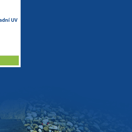
adní UV