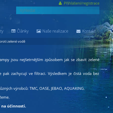
Přihlášení/registrace
ty
Články
Naše realizace
Kontakt
 proti zelené vodě
 lampy jsou nejšetrnějším způsobem jak se zbavit zelené
pak zachycují ve filtraci. Výsledkem je čistá voda bez
ůzných výrobců: TMC, OASE, JEBAO, AQUAKING.
ůžeme.
 na účinnosti.