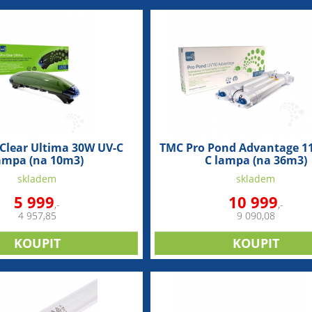
Clear Ultima 30W UV-C
TMC Pro Pond Advantage 1
ampa (na 10m3)
C lampa (na 36m3)
skladem
skladem
5 999
10 999
,-
,-
4 957,85
9 090,08