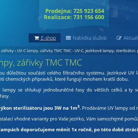
Prodejna: 725 923 654
Realizace: 731 156 600
E-shop
Nabídka služeb
Aktuali
 zářivky
›
UV-C lampy, zářivky TMC TMC
- UV-C, jezírkové lampy, sterilizátor,
mpy, zářivky TMC TMC
u důležitou součástí celého filtračního systému. Jezírkové UV
ití chemických přípravků, které fungují mnohem kratší dobu.
ampy se shlukují jednobuněčné řasy do větších celků a ty se 
řasy.
3
ýkon sterilizátoru jsou 3W na 1m
.
Prodáváme UV lampy od r
stalací vhodné varianty pro Vaše jezírko, Vám samozřejmě pom
lampách doporučujeme měnit 1x ročně, po této době ztrácí