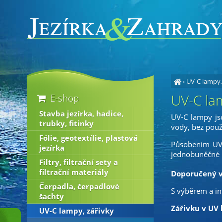
›
UV-C lampy,
UV-C la
E-shop
Stavba jezírka, hadice,
UV-C lampy jso
trubky, fitinky
vody, bez použ
Fólie, geotextílie, plastová
Působením UV l
jezírka
jednobuněčné 
Filtry, filtrační sety a
filtrační materiály
Doporučený v
Čerpadla, čerpadlové
S výběrem a in
šachty
Zářivku v UV 
UV-C lampy, zářivky