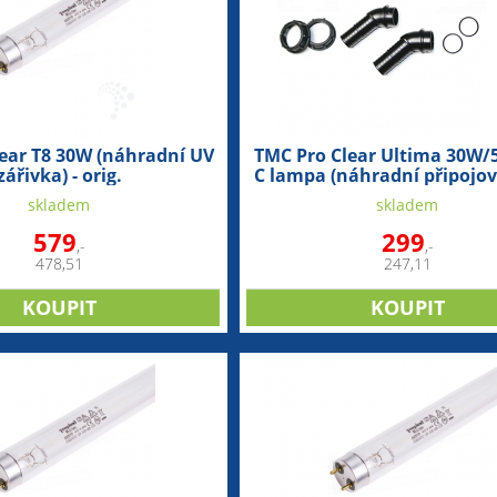
ear T8 30W (náhradní UV
TMC Pro Clear Ultima 30W/
zářivka) - orig.
C lampa (náhradní připojov
skladem
skladem
579
299
,-
,-
478,51
247,11