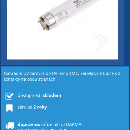
Náhradní UV žárovka do UV lamp TMC. Zářivková trubice s 2
kontakty na obou stranách.
dostupnost:
skladem
záruka:
2 roky
dopravné:
může být i ZDARMA!