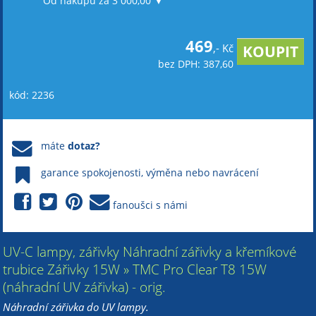
Od nákupu za 3 000,00 ▼
469
,- Kč
bez DPH: 387,60
kód: 2236
máte
dotaz?
garance spokojenosti, výměna nebo navrácení
fanoušci s námi
UV-C lampy, zářivky Náhradní zářivky a křemíkové
trubice Zářivky 15W » TMC Pro Clear T8 15W
(náhradní UV zářivka) - orig.
Náhradní zářivka do UV lampy.