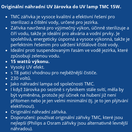
Originální náhradní UV žárovka do UV lamp TMC 15W.
TMC zářivka je vysoce kvalitní a efektivní řešení pro
sterilizaci a čištění vody, určené pro jezírka.
Zářivka navržená pro výjimečný výkon, účinně sterilizuje a
čiří vodu, takže je ideální pro akvária a vodní prvky. Je
spolehlivá, energeticky úsporná a vysoce výkonná, takže je
perfektním řešením pro udržení křišťálově čisté vody.
Ideální proti suspendovaným řasám ve vodě jezírka, které
způsobují zelenou vodu.
15 wattů výkonu.
Vysoký UV efekt.
s T8 paticí vhodnou pro nejběžnější čističe.
230 voltů.
Jako náhradní lampa od společnosti TMC.
I když žárovka po sezóně s rybníkem stále svítí, měla by
být vyměněna, protože její účinek na hubení již není
přítomen nebo je jen velmi minimální (tj. je to jen plýtvání
elektřinou!).
Originální náhradní zářivka.
Doporučení: používat originální zářivky TMC, které jsou
nejlepší (Philips a Osram zářivky jsou alternativně levnější
náhradou).