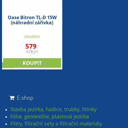
Oase Bitron TL-D 15W
(náhradní zářivka)
skladem
579
,-
478,51
sleva
E-shop
Stavba jezírka, hadice, trubky, fitinky
Fólie, geotextílie, plastová jezírka
Filtry, filtrační sety a filtrační materiály