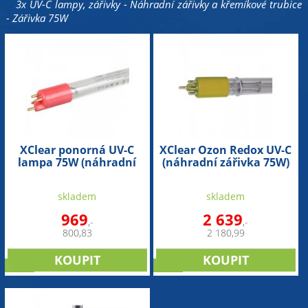
3x UV-C lampy, zářivky - Náhradní zářivky a křemíkové trubice
- Zářivka 75W
XClear ponorná UV-C
XClear Ozon Redox UV-C
lampa 75W (náhradní
(náhradní zářivka 75W)
zářivka)
skladem
skladem
969
2 639
,-
,-
800,83
2 180,99
sleva
sleva