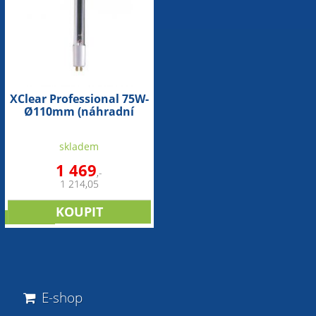
XClear Professional 75W-
Ø110mm (náhradní
zářivka)
skladem
1 469
,-
1 214,05
doprodej
E-shop