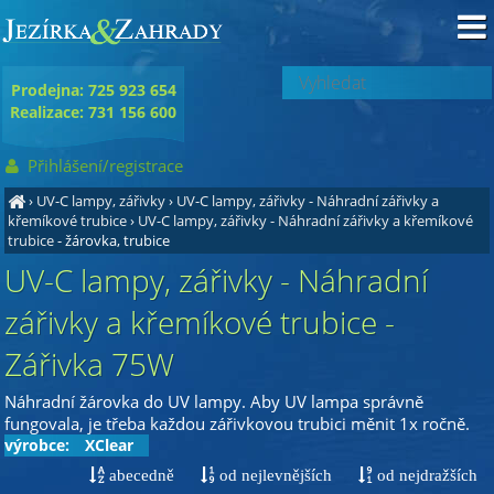
Prodejna: 725 923 654
Realizace: 731 156 600
Přihlášení/registrace
›
UV-C lampy, zářivky
›
UV-C lampy, zářivky - Náhradní zářivky a
křemíkové trubice
›
UV-C lampy, zářivky - Náhradní zářivky a křemíkové
trubice
- žárovka, trubice
UV-C lampy, zářivky - Náhradní
zářivky a křemíkové trubice -
Zářivka 75W
Náhradní žárovka do UV lampy. Aby UV lampa správně
fungovala, je třeba každou zářivkovou trubici měnit 1x ročně.
výrobce:
XClear
abecedně
od nejlevnějších
od nejdražších