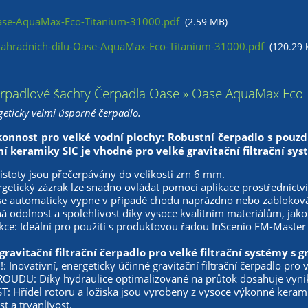
se-AquaMax-Eco-Titanium-31000.pdf
(2.59 MB)
hradnich-dilu-Oase-AquaMax-Eco-Titanium-31000.pdf
(120.29 
erpadlové šachty Čerpadla Oase » Oase AquaMax Eco T
eticky velmi úsporné čerpadlo.
konnost pro velké vodní plochy: Robustní čerpadlo s pouzdre
ní keramiky SIC je vhodné pro velké gravitační filtrační s
stoty jsou přečerpávány do velikosti zrn 6 mm.
getický zázrak lze snadno ovládat pomocí aplikace prostřednictvím
se automaticky vypne v případě chodu naprázdno nebo zablokován
odolnost a spolehlivost díky vysoce kvalitním materiálům, jako j
nkce: Ideální pro použití s produktovou řadou InScenio FM-Maste
ravitační filtrační čerpadlo pro velké filtrační systémy s
: Inovativní, energeticky účinné gravitační filtrační čerpadlo pro
OUDU: Díky hydraulice optimalizované na průtok dosahuje vynika
 Hřídel rotoru a ložiska jsou vyrobeny z vysoce výkonné kerami
st a trvanlivost.