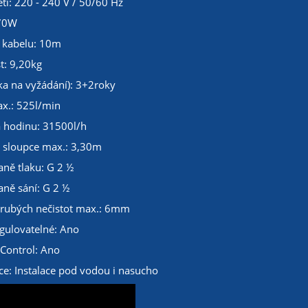
tí: 220 - 240 V / 50/60 Hz
170W
 kabelu: 10m
t: 9,20kg
ka na vyžádání): 3+2roky
x.: 525l/min
 hodinu: 31500l/h
 sloupce max.: 3,30m
aně tlaku: G 2 ½
aně sání: G 2 ½
hrubých nečistot max.: 6mm
egulovatelné: Ano
Control: Ano
ce: Instalace pod vodou i nasucho