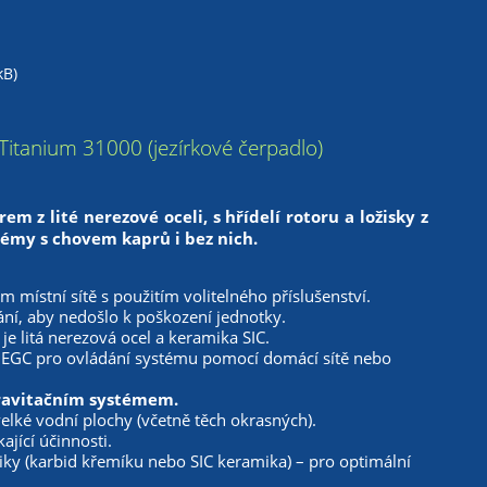
kB)
itanium 31000 (jezírkové čerpadlo)
m z lité nerezové oceli, s hřídelí rotoru a ložisky z
ystémy s chovem
kaprů i bez nich.
 místní sítě s použitím volitelného příslušenství.
í, aby nedošlo k poškození jednotky.
e litá nerezová ocel a keramika SIC.
r EGC pro ovládání systému pomocí domácí sítě nebo
 gravitačním systémem.
 velké vodní plochy (včetně těch okrasných).
jící účinnosti.
ky (karbid křemíku nebo SIC keramika) – pro optimální