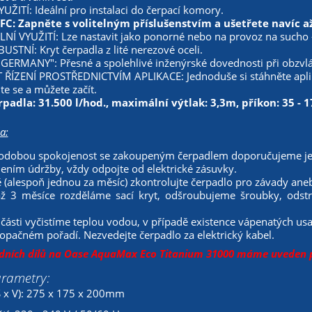
UŽITÍ: Ideální pro instalaci do čerpací komory.
C: Zapněte s volitelným příslušenstvím a ušetřete navíc až
NÍ VYUŽITÍ: Lze nastavit jako ponorné nebo na provoz na sucho
STNÍ: Kryt čerpadla z lité nerezové oceli.
GERMANY": Přesné a spolehlivé inženýrské dovednosti při obzvláš
ÍZENÍ PROSTŘEDNICTVÍM APLIKACE: Jednoduše si stáhněte aplika
jte se a můžete začít.
padla: 31.500 l/hod., maximální výtlak: 3,3m, příkon: 35 - 
a:
odobou spokojenost se zakoupeným čerpadlem doporučujeme je
ením údržby, vždy odpojte od elektrické zásuvky.
 (alespoň jednou za měsíc) zkontrolujte čerpadlo pro závady ane
ž 3 měsíce rozděláme sací kryt, odšroubujeme šroubky, odst
 části vyčistíme teplou vodou, v případě existence vápenatých us
opačném pořadí. Nezvedejte čerpadlo za elektrický kabel.
ních dílů na Oase AquaMax Eco Titanium 31000
máme uveden po
arametry:
Š x V): 275 x 175 x 200mm