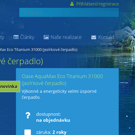
Přihlášení/registrace
ty
Články
Naše realizace
Kontakt
x Eco Titanium 31000 (jezírkové čerpadlo)
é čerpadlo)
Oase AquaMax Eco Titanium 31000
(jezírkové čerpadlo)
novinka
Výkonné a energeticky velmi úsporné
čerpadlo.
dostupnost:
na objednávku
záruka:
2 roky