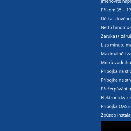
Jmenovité napě
Příkon: 35 – 
Délka síťového
Netto hmotnos
Záruka (+ záru
L za minutu ma
Maximálně l za
Metrů vodního
Přípojka na str
Přípojka na str
Přečerpávání 
Elektronicky r
Přípojka OASE 
Způsob instala