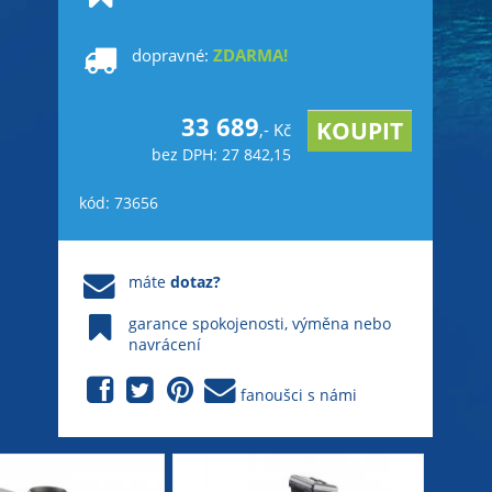
dopravné:
ZDARMA!
33 689
,- Kč
bez DPH: 27 842,15
kód: 73656
máte
dotaz?
garance spokojenosti, výměna nebo
navrácení
fanoušci s námi