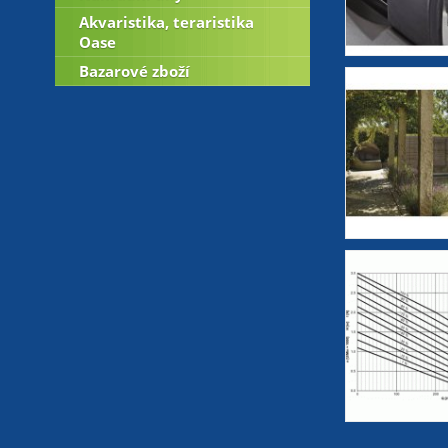
Akvaristika, teraristika
Oase
Bazarové zboží