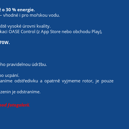
 o 30 % energie.
 – vhodné i pro mořskou vodu.
tě vysoké úrovni kvality.
ci OASE Control (z App Store nebo obchodu Play),
170W.
ho pravidelnou údržbu.
bo ucpání.
raníme odstředivku a opatrně vyjmeme rotor, je pouze
azenin je odstraníme.
d fotogalerií.