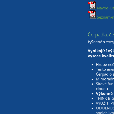
Navod-Oa
Seznam-na
Čerpadla, č
Výkonné a energ
Vynikající vý
vysoce kvalit
Hrubé neči
Tento ener
Čerpadlo 
Mimořádná 
Síťové fu
cloudu
Výkonné g
THINK BIG!
VYUŽITÍ PR
ODOLNOST:
spolehlivo