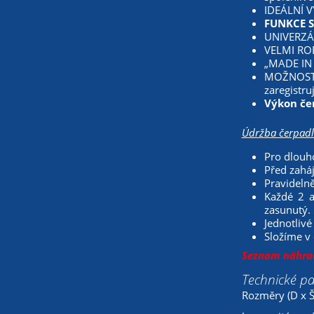
IDEÁLNÍ VY
FUNKCE SF
UNIVERZÁL
VELMI ROBU
„MADE IN 
MOŽNOST Ř
zaregistru
Výkon čer
Údržba čerpadl
Pro dlouh
Před zaháj
Pravidelně
Každé 2 a
zasunutý.
Jednotlivé
Složíme v 
Seznam náhrad
Technické p
Rozměry (D x 