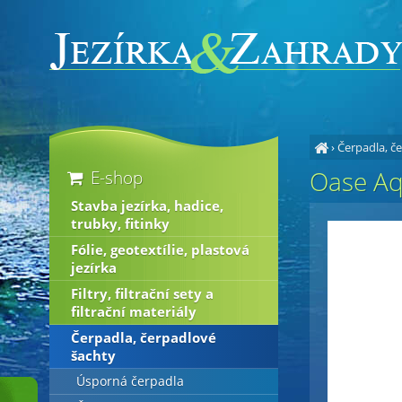
›
Čerpadla, č
Oase Aq
E-shop
Stavba jezírka, hadice,
trubky, fitinky
Fólie, geotextílie, plastová
jezírka
Filtry, filtrační sety a
filtrační materiály
Čerpadla, čerpadlové
šachty
Úsporná čerpadla