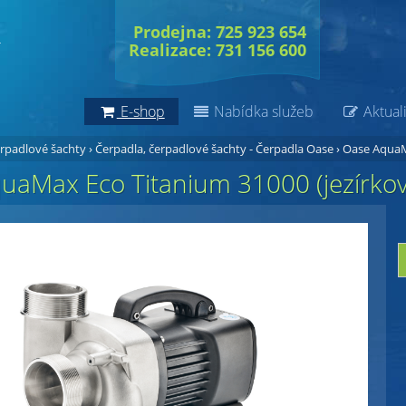
Prodejna: 725 923 654
Realizace: 731 156 600
E-shop
Nabídka služeb
Aktuali
erpadlové šachty
›
Čerpadla, čerpadlové šachty - Čerpadla Oase
›
Oase AquaMa
uaMax Eco Titanium 31000 (jezírkov