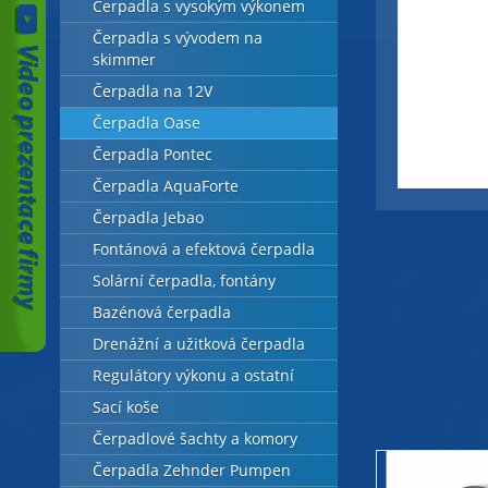
Čerpadla s vysokým výkonem
Čerpadla s vývodem na
skimmer
Čerpadla na 12V
Čerpadla Oase
Čerpadla Pontec
Čerpadla AquaForte
Čerpadla Jebao
Fontánová a efektová čerpadla
Solární čerpadla, fontány
Bazénová čerpadla
Drenážní a užitková čerpadla
Regulátory výkonu a ostatní
Sací koše
Čerpadlové šachty a komory
Čerpadla Zehnder Pumpen