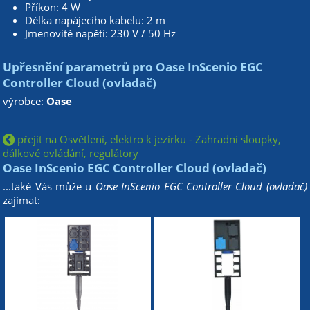
Příkon: 4 W
Délka napájecího kabelu: 2 m
Jmenovité napětí: 230 V / 50 Hz
Upřesnění parametrů pro Oase InScenio EGC
Controller Cloud (ovladač)
výrobce:
Oase
přejít na Osvětlení, elektro k jezírku - Zahradní sloupky,
dálkové ovládání, regulátory
Oase InScenio EGC Controller Cloud (ovladač)
...také Vás může u
Oase InScenio EGC Controller Cloud (ovladač)
zajímat: