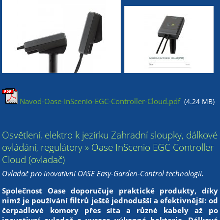
Navod-Oase-InScenio-EGC-Controller-Cloud.pdf
(4.24 MB)
Osvětlení, elektro k jezírku Zahradní sloupky, dálkové
ovládání, regulátory » Oase InScenio EGC Controller
Cloud (ovladač)
Ovladač pro inovativní OASE Easy-Garden-Control technologii.
Společnost Oase doporučuje praktické produkty, díky
nimž je používání filtrů ještě jednodušší a efektivnější: od
čerpadlové komory přes síta a různé kabely až po
inovativní ovladač a vysoce výkonné bakterie. Dálkové