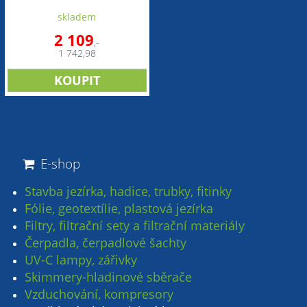
skladem
2 109
,-
1 742,98
E-shop
Stavba jezírka, hadice, trubky, fitinky
Fólie, geotextílie, plastová jezírka
Filtry, filtrační sety a filtrační materiály
Čerpadla, čerpadlové šachty
UV-C lampy, zářivky
Skimmery-hladinové sběrače
Vzduchování, kompresory