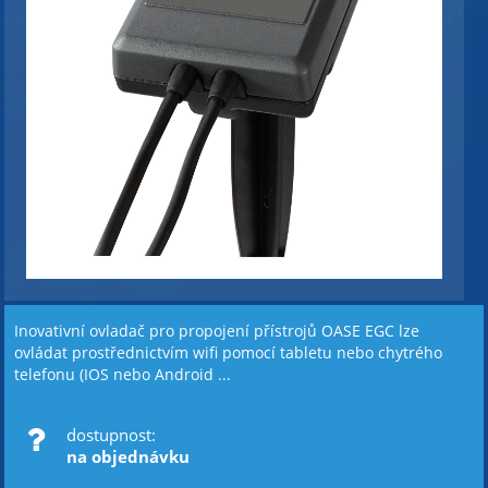
Inovativní ovladač pro propojení přístrojů OASE EGC lze
ovládat prostřednictvím wifi pomocí tabletu nebo chytrého
telefonu (IOS nebo Android ...
dostupnost:
na objednávku