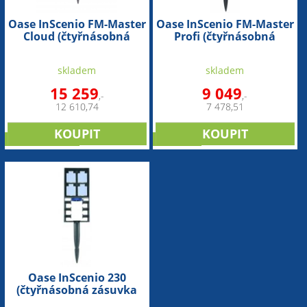
Oase InScenio FM-Master
Oase InScenio FM-Master
Cloud (čtyřnásobná
Profi (čtyřnásobná
zásuvka ovladatelná
zásuvka,3 dálkově
přes mobil)
ovládané,1
skladem
skladem
regulovatelná
ovladačem)
15 259
9 049
,-
,-
12 610,74
7 478,51
doporučujeme
doprodej
Oase InScenio 230
(čtyřnásobná zásuvka
bez dálkového ovládání)