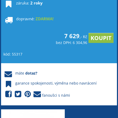
záruka:
2 roky
dopravné:
ZDARMA!
7 629
,- Kč
bez DPH: 6 304,96
kód: 55317
máte
dotaz?
garance spokojenosti, výměna nebo navrácení
fanoušci s námi