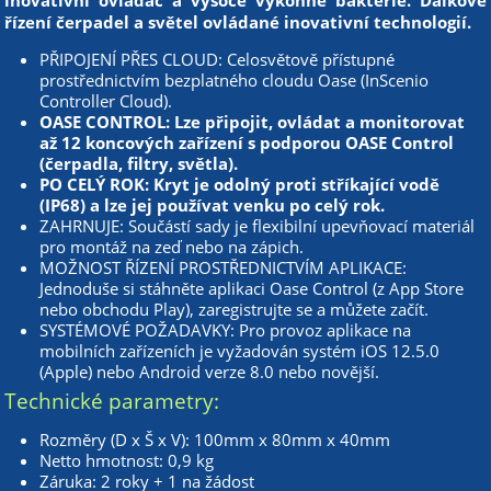
řízení čerpadel a světel ovládané inovativní technologií.
PŘIPOJENÍ PŘES CLOUD: Celosvětově přístupné
prostřednictvím bezplatného cloudu Oase (InScenio
Controller Cloud).
OASE CONTROL: Lze připojit, ovládat a monitorovat
až 12 koncových zařízení s podporou OASE Control
(čerpadla, filtry, světla).
PO CELÝ ROK: Kryt je odolný proti stříkající vodě
(IP68) a lze jej používat venku po celý rok.
ZAHRNUJE: Součástí sady je flexibilní upevňovací materiál
pro montáž na zeď nebo na zápich.
MOŽNOST ŘÍZENÍ PROSTŘEDNICTVÍM APLIKACE:
Jednoduše si stáhněte aplikaci Oase Control (z App Store
nebo obchodu Play), zaregistrujte se a můžete začít.
SYSTÉMOVÉ POŽADAVKY: Pro provoz aplikace na
mobilních zařízeních je vyžadován systém iOS 12.5.0
(Apple) nebo Android verze 8.0 nebo novější.
Technické parametry:
Rozměry (D x Š x V): 100mm x 80mm x 40mm
Netto hmotnost: 0,9 kg
Záruka: 2 roky + 1 na žádost