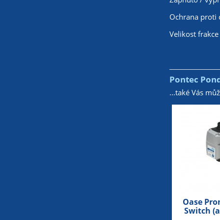
Ochrana proti 
Velikost frakc
Pontec Pond
...také Vás mů
Oase Pro
Switch (