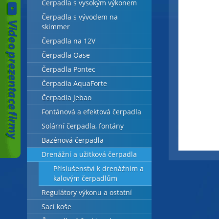
Čerpadla s vysokým výkonem
Čerpadla s vývodem na
skimmer
Čerpadla na 12V
Čerpadla Oase
Čerpadla Pontec
Čerpadla AquaForte
Čerpadla Jebao
Fontánová a efektová čerpadla
Solární čerpadla, fontány
Bazénová čerpadla
Drenážní a užitková čerpadla
Příslušenství k drenážním a
kalovým čerpadlům
Regulátory výkonu a ostatní
Sací koše