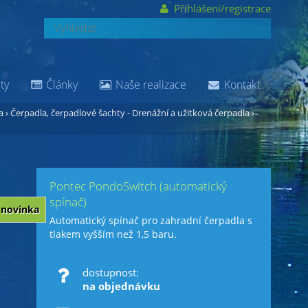
Přihlášení/registrace
ty
Články
Naše realizace
Kontakt
a
›
Čerpadla, čerpadlové šachty - Drenážní a užitková čerpadla
›
Pontec PondoSwitch (automatický
spínač)
novinka
Automatický spínač pro zahradní čerpadla s
tlakem vyšším než 1,5 baru.
dostupnost:
na objednávku