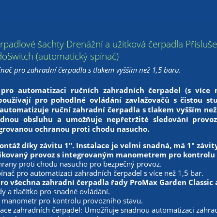
rpadlové šachty Drenážní a užitková čerpadla Přísluš
oSwitch (automatický spínač)
nač pro zahradní čerpadla s tlakem vyšším než 1,5 baru.
í pro automatizaci ručních zahradních čerpadel (s více 
používají pro pohodlné ovládání zavlažovačů s čistou st
automatizuje ruční zahradní čerpadla s tlakem vyšším než
nadnou obsluhu a umožňuje nepřetržité sledování provo
grovanou ochranou proti chodu nasucho.
ntáž díky závitu 1". Instalace je velmi snadná, má 1" závity 
kovaný provoz s integrovaným manometrem pro kontrolu 
hrany proti chodu nasucho pro bezpečný provoz.
ínač pro automatizaci zahradních čerpadel s více než 1,5 bar.
ro všechna zahradní čerpadla řady ProMax Garden Classic 
y a tlačítko pro snadné ovládání.
 manometr pro kontrolu provozního stavu.
ace zahradních čerpadel: Umožňuje snadnou automatizaci zahradn