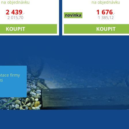
na objednávku
na objednávku
2 439
1 676
,-
,-
novinka
2 015,70
1 385,12
tace firmy
ti