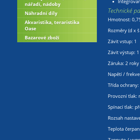
Integrova
nářadí, nádoby
Technické p
Náhradní díly
Hmotnost: 0,7
Akvaristika, teraristika
Oase
Rozměry (d x š
Bazarové zboží
Závit vstup: 1
Závit výstup: 1
Záruka: 2 roky
Napětí / frekv
Třída ochrany: 
Provozní tlak:
Spínací tlak: 
Rozsah nastaven
Teplota čerpa
Zapnuto / vypn