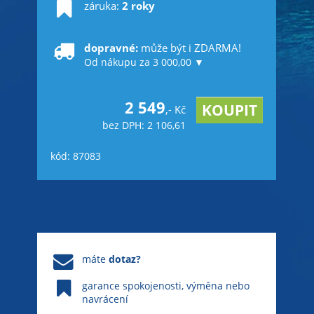
záruka:
2 roky
dopravné:
může být i ZDARMA!
Od nákupu za 3 000,00 ▼
2 549
,- Kč
bez DPH: 2 106,61
kód: 87083
máte
dotaz?
garance spokojenosti, výměna nebo
navrácení