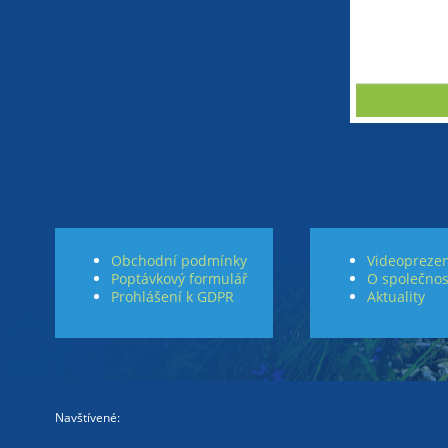
Obchodní podmínky
Videoprezen
Poptávkový formulář
O společnos
Prohlášení k GDPR
Aktuality
Navštívené: