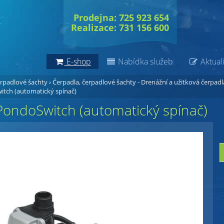
Prodejna: 725 923 654
Realizace: 731 156 600
E-shop
Nabídka služeb
Aktuali
erpadlové šachty
›
Čerpadla, čerpadlové šachty - Drenážní a užitková čerpadl
tch (automatický spínač)
PondoSwitch (automatický spínač)