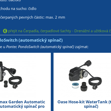
chodu na sucho: čidlo
e čerpaných pevných částic: max. 2 mm
přejít na Čerpadla, čerpadlové šachty - Drenážní a užitková
oSwitch (automatický spínač)
že u
Pontec PondoSwitch (automatický spínač)
zajímat:
max Garden Automatic
Oase Hose-kit WaterTank (
automatický spínač pro
spínač)
čerpadla)