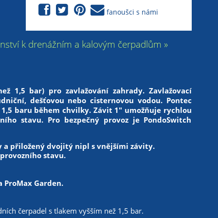
fanoušci s námi
enství k drenážním a kalovým čerpadlům »
než 1,5 bar) pro zavlažování zahrady.
Zavlažovací
udniční, dešťovou nebo cisternovou vodou. Pontec
 1,5 baru během chvilky. Závit 1" umožňuje rychlou
zního stavu. Pro bezpečný provoz je PondoSwitch
a přiložený dvojitý nipl s vnějšími závity.
provozního stavu.
a ProMax Garden.
ích čerpadel s tlakem vyšším než 1,5 bar.