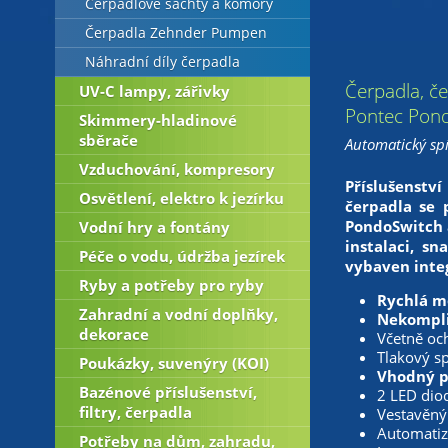
Čerpadlové šachty a komory
Čerpadla Zehnder Pumpen
Náhradní díly čerpadla
Čerpadla, če
UV-C lampy, zářivky
Pontec Pond
Skimmery-hladinové
sběrače
Automatický spí
Vzduchování, kompresory
Příslušenstv
Osvětlení, elektro k jezírku
čerpadla se 
PondoSwitch 
Vodní hry a fontány
instalaci, s
Péče o vodu, údržba jezírek
vybaven inte
Ryby a potřeby pro ryby
Rychlá mo
Zahradní a vodní doplňky,
Nekompli
dekorace
Včetně oc
Tlakový sp
Poukázky, suvenýry (KOI)
Vhodný p
Bazénové příslušenství,
2 LED diod
filtry, čerpadla
Vestavěný
Automatiz
Potřeby na dům, zahradu,