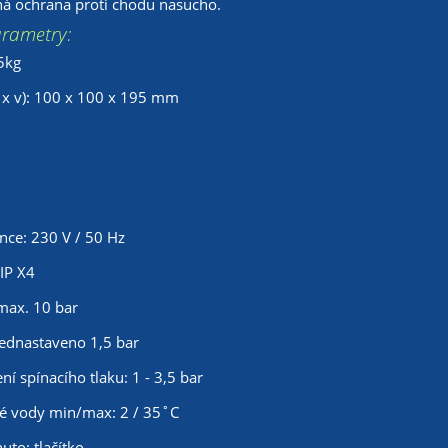
ná ochrana proti chodu nasucho.
arametry:
5kg
 x v): 100 x 100 x 195 mm
ence: 230 V / 50 Hz
IP X4
 max. 10 bar
přednastaveno 1,5 bar
í spínacího tlaku: 1 - 3,5 bar
né vody min/max: 2 / 35˚C
uto: tlačítko