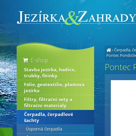
›
Čerpadla, č
Pontec PondoSwi
E-shop
Pontec 
Stavba jezírka, hadice,
trubky, fitinky
Fólie, geotextílie, plastová
jezírka
Filtry, filtrační sety a
filtrační materiály
Čerpadla, čerpadlové
šachty
Úsporná čerpadla