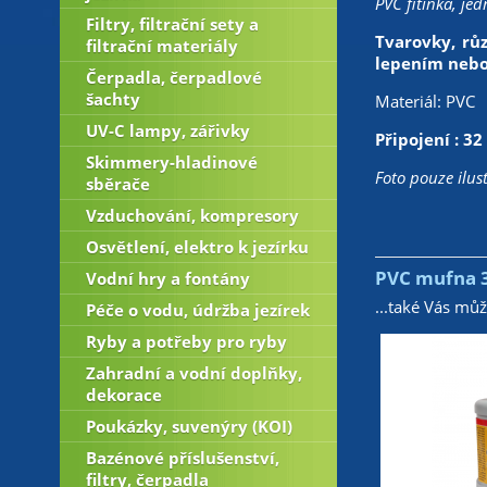
PVC fitinka, jed
Filtry, filtrační sety a
Tvarovky, růz
filtrační materiály
lepením nebo
Čerpadla, čerpadlové
šachty
Materiál: PVC
UV-C lampy, zářivky
Připojení : 32
Skimmery-hladinové
Foto pouze ilust
sběrače
Vzduchování, kompresory
Osvětlení, elektro k jezírku
PVC mufna
Vodní hry a fontány
...také Vás mů
Péče o vodu, údržba jezírek
Ryby a potřeby pro ryby
Zahradní a vodní doplňky,
dekorace
Poukázky, suvenýry (KOI)
Bazénové příslušenství,
filtry, čerpadla