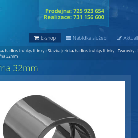
Prodejna: 725 923 654
Realizace: 731 156 600
E-shop
Nabídka služeb
Aktuali
a, hadice, trubky, fitinky
›
Stavba jezírka, hadice, trubky, fitinky - Tvarovky, f
fna 32mm
fna 32mm