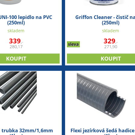
UNI-100 lepidlo na PVC
Griffon Cleaner - čistič n
(250ml)
(250ml)
skladem
skladem
339
329
,-
,-
sleva
280,17
271,90
á trubka 32mm/1,6mm
Flexi jezírková šedá hadi