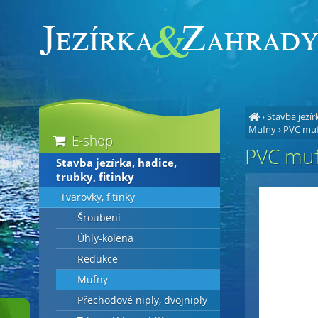
›
Stavba jezírk
Mufny
›
PVC mu
E-shop
PVC mu
Stavba jezírka, hadice,
trubky, fitinky
Tvarovky, fitinky
Šroubení
Úhly-kolena
Redukce
Mufny
Přechodové niply, dvojniply