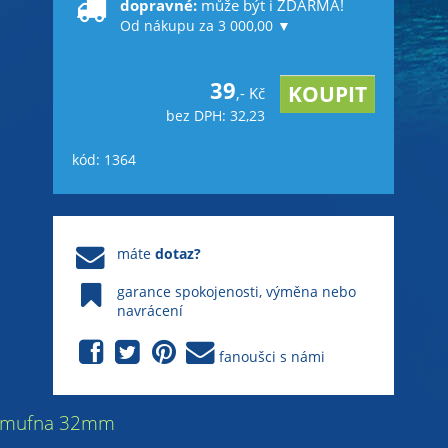
dopravné:
může být i ZDARMA!
Od nákupu za 3 000,00 ▼
39
,- Kč
bez DPH: 32,23
kód: 1364
máte
dotaz?
garance spokojenosti, výměna nebo
navrácení
fanoušci s námi
PVC mufna 32mm