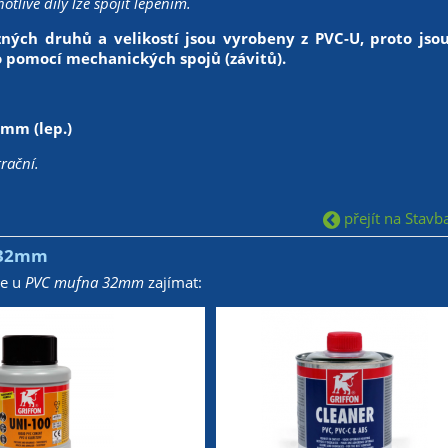
notlivé díly lze spojit lepením.
ných druhů a velikostí jsou vyrobeny z PVC-U, proto jsou 
 pomocí mechanických spojů (závitů).
 mm (lep.)
rační.
přejít na Stavba
 32mm
že u
PVC mufna 32mm
zajímat: