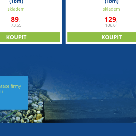
(1bm)
(1bm)
skladem
skladem
89
129
,-
,-
73,55
106,61
tace firmy
ti