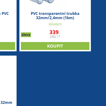
a PVC
PVC transparentní trubka
32mm/2,4mm (1bm)
skladem
339
,-
sleva
280,17
ce 32mm