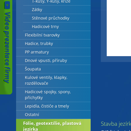
T-kusy, Y-kusy, kříže
Zátky
Stěnové průchodky
Hadicové trny
Flexibilní tvarovky
Hadice, trubky
PP armatury
Dnové vpusti, příruby
Šoupata
Kulové ventily, klapky,
rozdělovače
Hadicové spojky, spony,
příchytky
Lepidla, čističe a tmely
Ostatní
Stavba jezír
Fólie, geotextílie, plastová
jezírka