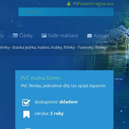
Přihlášení/registrace
ty
Články
Naše realizace
Kontakt
itinky
›
Stavba jezírka, hadice, trubky, fitinky - Tvarovky, fitinky -
PVC mufna 32mm
PVC fitinka, jednotlivé díly lze spojit lepením.
dostupnost:
skladem
záruka:
2 roky