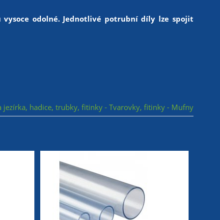
vysoce odolné. Jednotlivé potrubní díly lze spojit
 jezírka, hadice, trubky, fitinky - Tvarovky, fitinky - Mufny