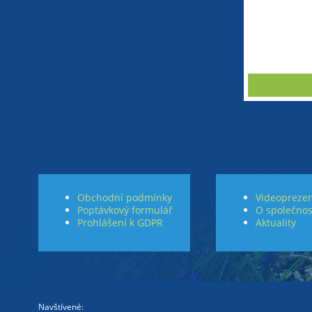
Obchodní podmínky
Videoprezen
Poptávkový formulář
O společnos
Prohlášení k GDPR
Aktuality
Navštívené: