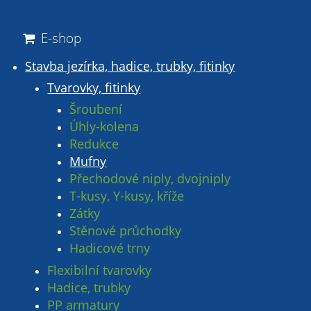
E-shop
Stavba jezírka, hadice, trubky, fitinky
Tvarovky, fitinky
Šroubení
Úhly-kolena
Redukce
Mufny
Přechodové niply, dvojniply
T-kusy, Y-kusy, kříže
Zátky
Stěnové průchodky
Hadicové trny
Flexibilní tvarovky
Hadice, trubky
PP armatury