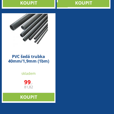
sleva
PVC šedá trubka
40mm/1,9mm (1bm)
skladem
99
,-
81,82