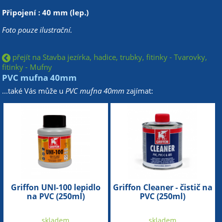
Připojení : 40 mm (lep.)
Foto pouze ilustrační.
přejít na Stavba jezírka, hadice, trubky, fitinky - Tvarovky,
fitinky - Mufny
PVC mufna 40mm
...také Vás může u
PVC mufna 40mm
zajímat:
Griffon UNI-100 lepidlo
Griffon Cleaner - čistič na
na PVC (250ml)
PVC (250ml)
skladem
skladem