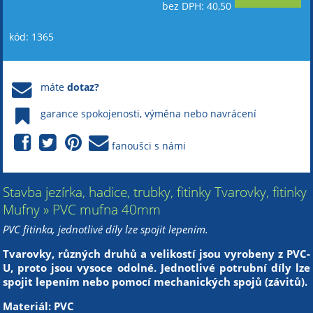
bez DPH: 40,50
kód: 1365
máte
dotaz?
garance spokojenosti, výměna nebo navrácení
fanoušci s námi
Stavba jezírka, hadice, trubky, fitinky Tvarovky, fitinky
Mufny » PVC mufna 40mm
PVC fitinka, jednotlivé díly lze spojit lepením.
Tvarovky, různých druhů a velikostí jsou vyrobeny z PVC-
U, proto jsou vysoce odolné. Jednotlivé potrubní díly lze
spojit lepením nebo pomocí mechanických spojů (závitů).
Materiál: PVC