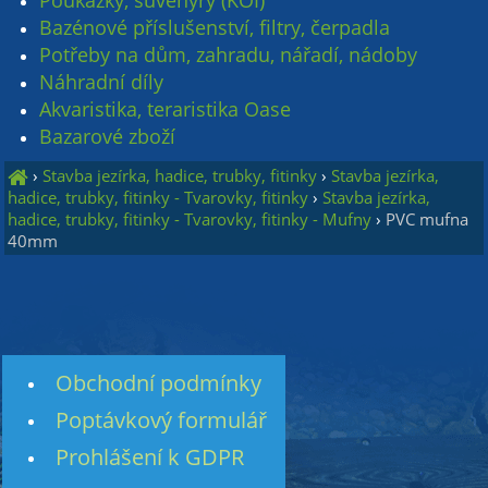
Poukázky, suvenýry (KOI)
Bazénové příslušenství, filtry, čerpadla
Potřeby na dům, zahradu, nářadí, nádoby
Náhradní díly
Akvaristika, teraristika Oase
Bazarové zboží
›
Stavba jezírka, hadice, trubky, fitinky
›
Stavba jezírka,
hadice, trubky, fitinky - Tvarovky, fitinky
›
Stavba jezírka,
hadice, trubky, fitinky - Tvarovky, fitinky - Mufny
›
PVC mufna
40mm
Obchodní podmínky
Poptávkový formulář
Prohlášení k GDPR