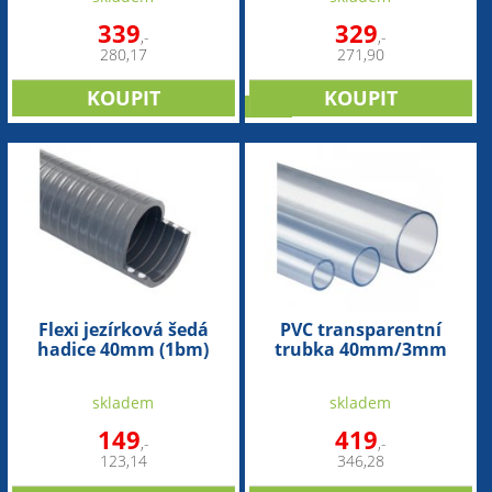
339
329
,-
,-
280,17
271,90
sleva
Flexi jezírková šedá
PVC transparentní
hadice 40mm (1bm)
trubka 40mm/3mm
(1bm)
skladem
skladem
149
419
,-
,-
123,14
346,28