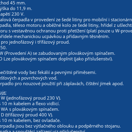
ůchod 45 mm.
výška do 11,9 m.
apětí 230 V.
lová čerpadla v provedení ze šedé litiny pro mobilní i stacionární 
padla, těleso motoru a oběžné kolo ze šedé litiny, hřídel z ušlechti
oru s vestavěnou ochranou proti přetížení (platí pouze u W-prove
hřídele mechanickou ucpávkou a přídavným těsněním.
pro jednofázový i třífázový proud.
 50.
W (Provedení A) se zabudovaným plovákovým spínačem.
 Lze plovákovým spínačem doplnit (jako příslušenství).
ečištěné vody bez fekálií a pevnými příměsemi.
ešťových a povrchových vod.
rpadlo pro nouzové použití při záplavách, čištění jímek apod.
je:
 W (jednofázový proud 230 V).
 10 m kabelem a flexo vidlicí.
 WA s plovákovým spínačem.
D (třífázový proud 400 V).
s 10 m kabelem, bez ovladače.
erpadla jsou bez výtlačného oblouku a podpěrného stojanu.
patka a spouštěcí zařízení viz příslušenství.