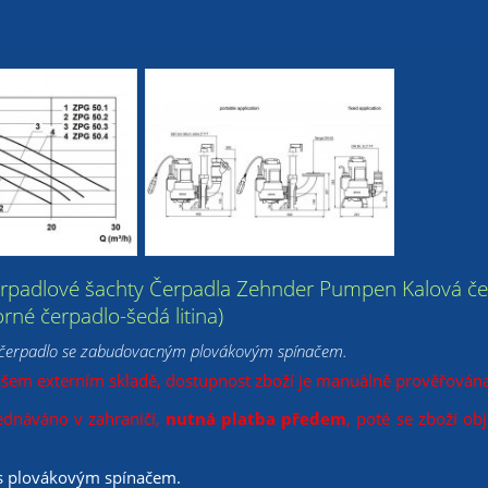
erpadlové šachty Čerpadla Zehnder Pumpen Kalová 
rné čerpadlo-šedá litina)
 čerpadlo se zabudovacným plovákovým spínačem.
ašem externím skladě, dostupnost zboží je manuálně prověřována
ednáváno v zahraničí,
nutná platba předem
, poté se zboží ob
s plovákovým spínačem.