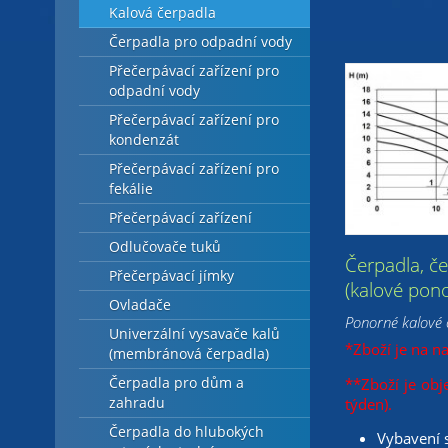
Kalová čerpadla
Čerpadla pro odpadní vody
Přečerpávací zařízení pro
odpadní vody
Přečerpávací zařízení pro
kondenzát
Přečerpávací zařízení pro
fekálie
Přečerpávací zařízení
Odlučovače tuků
Čerpadla, č
Přečerpávací jímky
(kalové pono
Ovladače
Ponorné kalové
Univerzální vysavače kalů
*Zboží je na n
(membránová čerpadla)
Čerpadla pro dům a
**Zboží je obj
zahradu
týden).
Čerpadla do hlubokých
Vybavení 