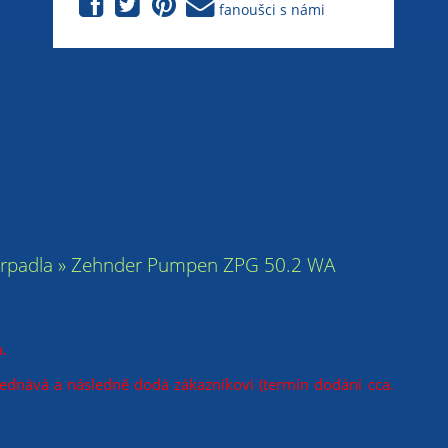
fanoušci s námi
čerpadla » Zehnder Pumpen ZPG 50.2 WA
.
jednává a následně dodá zákazníkovi (termín dodání cca.