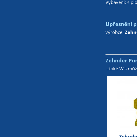
Vybavení: s p
Upřesnění p
výrobce:
Zehn
Zehnder Pum
...také Vás mů
Zehnde