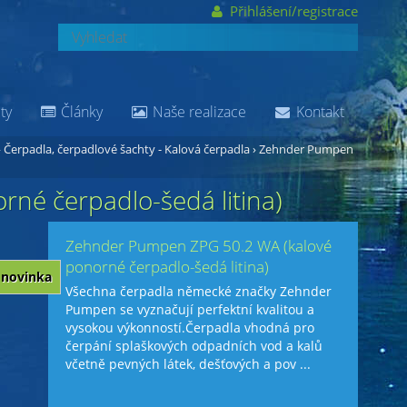
Přihlášení/registrace
ty
Články
Naše realizace
Kontakt
›
Čerpadla, čerpadlové šachty - Kalová čerpadla
›
Zehnder Pumpen
né čerpadlo-šedá litina)
Zehnder Pumpen ZPG 50.2 WA (kalové
ponorné čerpadlo-šedá litina)
novinka
Všechna čerpadla německé značky Zehnder
Pumpen se vyznačují perfektní kvalitou a
vysokou výkonností.Čerpadla vhodná pro
čerpání splaškových odpadních vod a kalů
včetně pevných látek, dešťových a pov ...