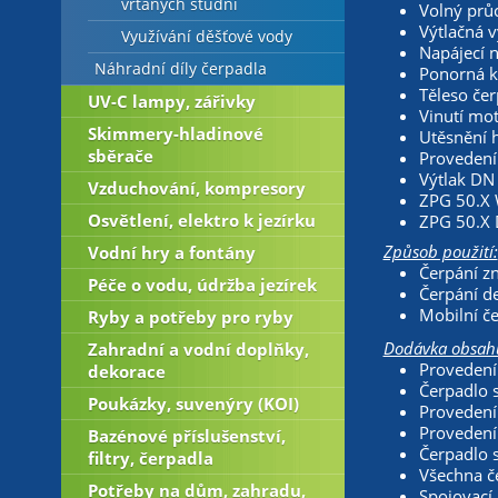
vrtaných studní
Volný pr
Výtlačná 
Využívání děšťové vody
Napájecí n
Náhradní díly čerpadla
Ponorná ka
Těleso čer
UV-C lampy, zářivky
Vinutí mot
Skimmery-hladinové
Utěsnění 
sběrače
Provedení 
Výtlak DN
Vzduchování, kompresory
ZPG 50.X 
Osvětlení, elektro k jezírku
ZPG 50.X D
Způsob použití:
Vodní hry a fontány
Čerpání zn
Péče o vodu, údržba jezírek
Čerpání d
Mobilní če
Ryby a potřeby pro ryby
Dodávka obsahu
Zahradní a vodní doplňky,
Provedení
dekorace
Čerpadlo s
Poukázky, suvenýry (KOI)
Provedení
Provedení 
Bazénové příslušenství,
Čerpadlo 
filtry, čerpadla
Všechna č
Potřeby na dům, zahradu,
Spojovací 