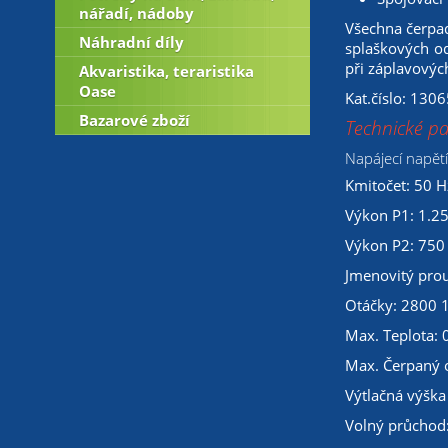
nářadí, nádoby
Všechna čerpad
Náhradní díly
splaškových od
při záplavovýc
Akvaristika, teraristika
Oase
Kat.číslo: 1306
Bazarové zboží
Technické p
Napájecí napětí
Kmitočet: 50 H
Výkon P1: 1.2
Výkon P2: 750
Jmenovitý prou
Otáčky: 2800 
Max. Teplota: 
Max. Čerpaný 
Výtlačná výška
Volný průchod