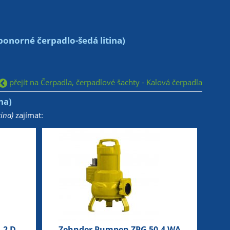
norné čerpadlo-šedá litina)
přejít na Čerpadla, čerpadlové šachty - Kalová čerpadla
na)
ina)
zajímat:
.2 D
Zehnder Pumpen ZPG 50.4 WA