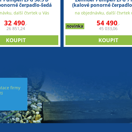
ponorné čerpadlo-šedá
(kalové ponorné čerpadlo
litina)
litina)
ávku, další čtvrtek u Vás
na objednávku, další čtvrtek 
32 490
54 490
,-
,-
novinka
26 851,24
45 033,06
tace firmy
ti