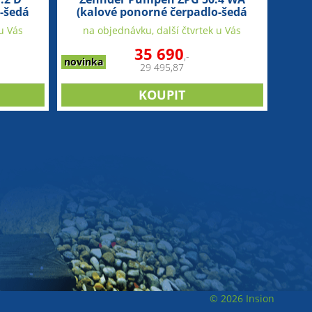
-šedá
(kalové ponorné čerpadlo-šedá
litina)
u Vás
na objednávku, další čtvrtek u Vás
35 690
,-
novinka
29 495,87
© 2026 Insion