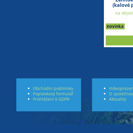
(kalové 
na objedn
novinka
Obchodní podmínky
Videoprezen
Poptávkový formulář
O společnos
Prohlášení k GDPR
Aktuality