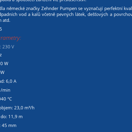
la německé značky Zehnder Pumpen se vyznačují perfektní kval
padních vod a kalů včetně pevných látek, dešťových a povrchov
h atd.
5
arametry:
: 230 V
z
50 W
 W
d: 6,0 A
1/min
040 °C
objem: 23,0 m³/h
 do: 11,9 m
: 45 mm