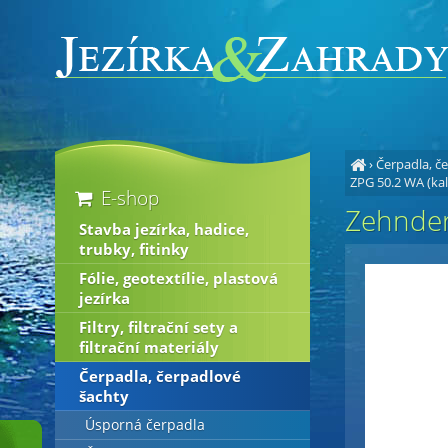
›
Čerpadla, č
ZPG 50.2 WA (kal
E-shop
Zehnder
Stavba jezírka, hadice,
trubky, fitinky
Fólie, geotextílie, plastová
jezírka
Filtry, filtrační sety a
filtrační materiály
Čerpadla, čerpadlové
šachty
Úsporná čerpadla