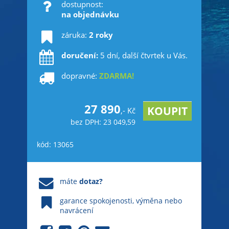
dostupnost:
na objednávku
záruka:
2 roky
doručení:
5 dní, další čtvrtek u Vás.
dopravné:
ZDARMA!
27 890
,- Kč
bez DPH: 23 049,59
kód: 13065
máte
dotaz?
garance spokojenosti, výměna nebo
navrácení