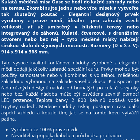
Kulatá měděná mísa Oase se hodí do každé zahrady nebo
na terasu. Zkombinujte jednu nebo více misek a vytvořte
tak skutečný poutač . Elegantní designový prvek
vyrobený z pravé mědi, ideální pro zahrady všech
velikostí, ať už umístěný v blízkosti terasy nebo
integrovaný do záhonů. Kulaté, čtvercové, s drenážním
otvorem nebo bez něj – tyto měděné misky nabízejí
širokou škálu designových možností. Rozměry (D x Š x V):
914 x 914 x 368 mm.
Tyto vysoce kvalitní fontánové nádoby vyrobené z elegantní
mědi dodají jakékoliv zahradě speciální auru. Prvky mohou být
použity samostatně nebo v kombinaci s volitelnou měděnou
základnou vybranou na základě vašeho vkusu. K dispozici je
řada různých designů nádob, od hranatých po kulaté, s výtoky
nebo bez. Každá nádoba může být osvětlena zevnitř pomocí
LED prstence. Teplota barvy 2 800 kelvinů dodává vodě
třpytivý nádech. Měděné nádoby získají postupem času další
aspekt vzhledu a kouzlo tím, jak se na tomto kovu vytvá??í
patina.
Vyrobeno ze 100% pravé mědi.
Neviditelná přípojka kabelu a průchodka pro hadici.