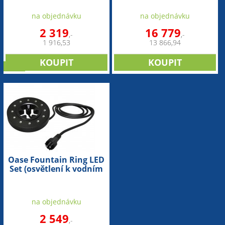
na objednávku
na objednávku
2 319
16 779
,-
,-
1 916,53
13 866,94
sleva
Oase Fountain Ring LED
Set (osvětlení k vodním
prvkům)
na objednávku
2 549
,-