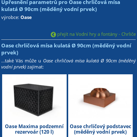
Upřesnění parametrů pro Oase chrličová mísa
kulatá Ø 90cm (měděný vodní prvek)
výrobce:
Oase
přejít na Vodní hry a fontány - Chrliče
Oase chrličová mísa kulatá Ø 90cm (měděný vodní
prvek)
...také Vás může u
Oase chrličová mísa kulatá Ø 90cm (měděný
vodní prvek)
zajímat:
Oase Maxima podzemní
Oase chrličový podstavec
rezervoár (120 l)
(měděný vodní prvek)