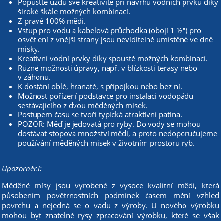
Popusťte uzdu své kreativitě při návrhu vodních prvků díky
široké škále možných kombinací.
Z pravé 100% mědi.
Vstup pro vodu a kabelová průchodka (obojí 1 ½") pro
osvětlení z vnější strany jsou neviditelně umístěné ve dně
misky.
Kreativní vodní prvky díky spoustě možných kombinací.
Různé možnosti úpravy, např. v blízkosti terasy nebo
v záhonu.
K dostání oblé, hranaté, s přípojkou nebo bez ní.
Možnost pořízení podstavce pro instalaci vodopádu
sestávajícího z dvou měděných misek.
Postupem času se tvoří typická atraktivní patina.
POZOR: Měď je jedovatá pro ryby. Do vody se mohou
dostávat stopová množství mědi, a proto nedoporučujeme
používání měděných misek v životním prostoru ryb.
Upozornění:
Měděné mísy jsou vyrobené z vysoce kvalitní mědi, která
působením povětrnostních podmínek časem mění vzhled
povrchu a nejedná se o vadu z výroby. U nového výrobku
mohou být znatelné rysy zpracování výrobku, které se však