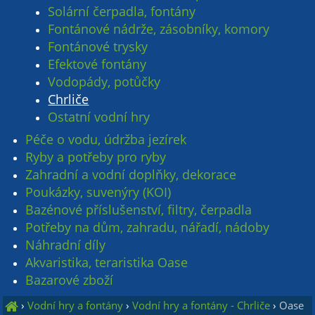
Solární čerpadla, fontány
Fontánové nádrže, zásobníky, komory
Fontánové trysky
Efektové fontány
Vodopády, potůčky
Chrliče
Ostatní vodní hry
Péče o vodu, údržba jezírek
Ryby a potřeby pro ryby
Zahradní a vodní doplňky, dekorace
Poukázky, suvenýry (KOI)
Bazénové příslušenství, filtry, čerpadla
Potřeby na dům, zahradu, nářadí, nádoby
Náhradní díly
Akvaristika, teraristika Oase
Bazarové zboží
›
Vodní hry a fontány
›
Vodní hry a fontány - Chrliče
›
Oase