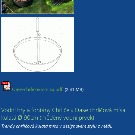
Oase-chrlicova-misa.pdf
(2.41 MB)
Vodní hry a fontány Chrliče » Oase chrličová mísa
kulatá Ø 90cm (měděný vodní prvek)
Trendy chrličová kulatá mísa v designovém stylu z mědi.