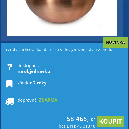
NOVINKA
Trendy chrličová kulatá mísa v designovém stylu z mědi.
dostupnost:
na objednávku
záruka:
2 roky
dopravné:
ZDARMA!
58 465
,- Kč
bez DPH: 48 318,18