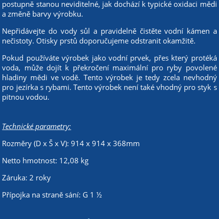
postupně stanou neviditelné, jak dochází k typické oxidaci mědi
a změně barvy výrobku.
Nepřidávejte do vody sůl a pravidelně čistěte vodní kámen a
nečistoty. Otisky prstů doporučujeme odstranit okamžitě.
Pokud používáte výrobek jako vodní prvek, přes který protéká
voda, může dojít k překročení maximální pro ryby povolené
hladiny mědi ve vodě. Tento výrobek je tedy zcela nevhodný
pro jezírka s rybami. Tento výrobek není také vhodný pro styk s
pitnou vodou.
Technické parametry:
Rozměry (D x Š x V): 914 x 914 x 368mm
Netto hmotnost: 12,08 kg
Záruka: 2 roky
Přípojka na straně sání: G 1 ½