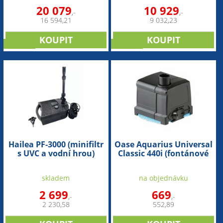
20 079
10 929
,-
,-
16 594,21
9 032,23
novinka
novinka
Hailea PF-3000 (minifiltr
Oase Aquarius Universal
s UVC a vodní hrou)
Classic 440i (fontánové
čerpadlo)
skladem
na objednávku
2 699
669
,-
,-
2 230,58
552,89