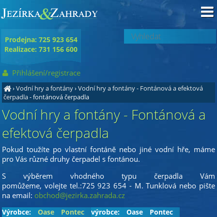
Prodejna: 725 923 654
Realizace: 731 156 600
Přihlášení/registrace
›
Vodní hry a fontány
›
Vodní hry a fontány - Fontánová a efektová
čerpadla
- fontánová čerpadla
Vodní hry a fontány - Fontánová a
efektová čerpadla
Pokud toužíte po vlastní fontáně nebo jiné vodní hře, máme
pro Vás různé druhy čerpadel s fontánou.
S výběrem vhodného typu čerpadla Vám
pomůžeme, volejte tel.:725 923 654 - M. Tunklová nebo pište
na email:
obchod@jezirka.zahrada.cz
Výrobce:
Oase
Pontec
výrobce:
Oase
Pontec