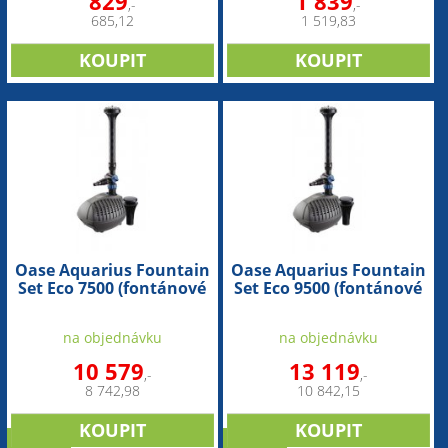
829
1 839
,-
,-
685,12
1 519,83
Oase Aquarius Fountain
Oase Aquarius Fountain
Set Eco 7500 (fontánové
Set Eco 9500 (fontánové
čerpadlo)
čerpadlo)
na objednávku
na objednávku
10 579
13 119
,-
,-
8 742,98
10 842,15
novinka
novinka