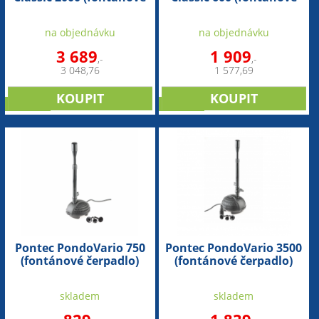
čerpadlo)
čerpadlo)
na objednávku
na objednávku
3 689
1 909
,-
,-
3 048,76
1 577,69
novinka
novinka
Pontec PondoVario 750
Pontec PondoVario 3500
(fontánové čerpadlo)
(fontánové čerpadlo)
skladem
skladem