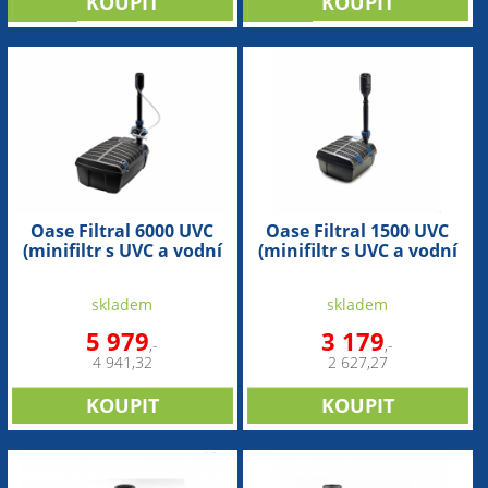
novinka
novinka
Oase Filtral 6000 UVC
Oase Filtral 1500 UVC
(minifiltr s UVC a vodní
(minifiltr s UVC a vodní
hrou)
hrou)
skladem
skladem
5 979
3 179
,-
,-
4 941,32
2 627,27