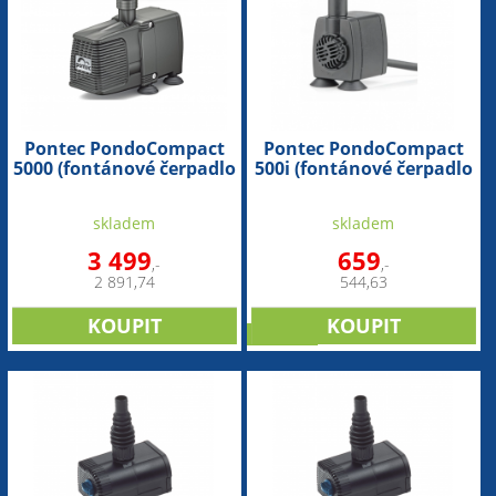
Pontec PondoCompact
Pontec PondoCompact
5000 (fontánové čerpadlo
500i (fontánové čerpadlo
s regulací)
s regulací)
skladem
skladem
3 499
659
,-
,-
2 891,74
544,63
novinka