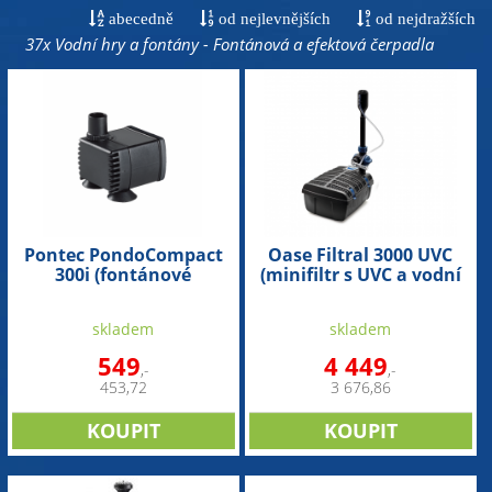
abecedně
od nejlevnějších
od nejdražších
37x Vodní hry a fontány - Fontánová a efektová čerpadla
Pontec PondoCompact
Oase Filtral 3000 UVC
300i (fontánové
(minifiltr s UVC a vodní
čerpadlo)
hrou)
skladem
skladem
549
4 449
,-
,-
453,72
3 676,86