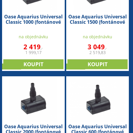
Oase Aquarius Universal
Oase Aquarius Universal
Classic 1000 (fontánové
Classic 1500 (fontánové
čerpadlo)
čerpadlo)
na objednávku
na objednávku
2 419
3 049
,-
,-
1 999,17
2 519,83
novinka
novinka
Oase Aquarius Universal
Oase Aquarius Universal
Classic 2000 (fontánové
Classic 600 (fontánové