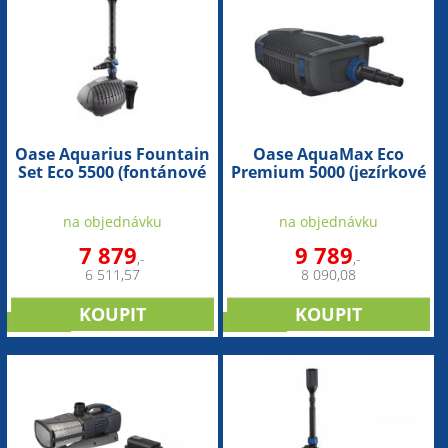
Oase Aquarius Fountain
Oase AquaMax Eco
Set Eco 5500 (fontánové
Premium 5000 (jezírkové
čerpadlo)
dvouvětvé čerpadlo)
na objednávku
na objednávku
7 879
9 789
,-
,-
6 511,57
8 090,08
novinka
novinka