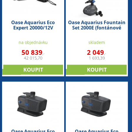
Oase Aquarius Eco
Oase Aquarius Fountain
Expert 20000/12V
Set 2000E (fontánové
(efektové čerpadlo)
čerpadlo)
na objednávku
skladem
50 839
2 049
,-
,-
42 015,70
1 693,39
novinka
novinka
Oase Aquarius Eco
Oase Aquarius Eco