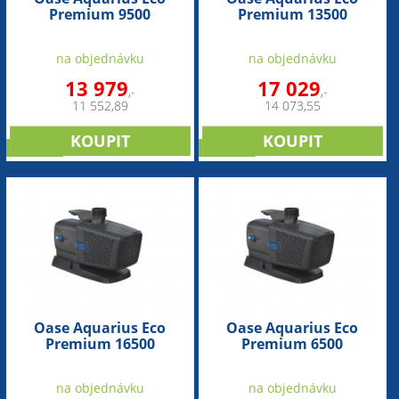
Premium 9500
Premium 13500
(fontánové čerpadlo s
(fontánové čerpadlo s
regulací)
regulací)
na objednávku
na objednávku
13 979
17 029
,-
,-
11 552,89
14 073,55
novinka
novinka
Oase Aquarius Eco
Oase Aquarius Eco
Premium 16500
Premium 6500
(fontánové čerpadlo s
(fontánové čerpadlo s
regulací)
regulací)
na objednávku
na objednávku