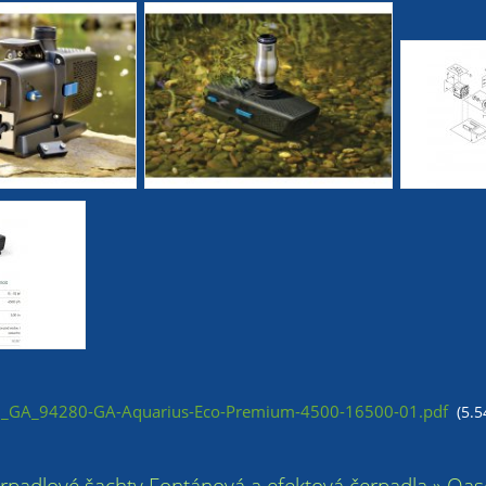
GA_94280-GA-Aquarius-Eco-Premium-4500-16500-01.pdf
(5.
erpadlové šachty Fontánová a efektová čerpadla » O