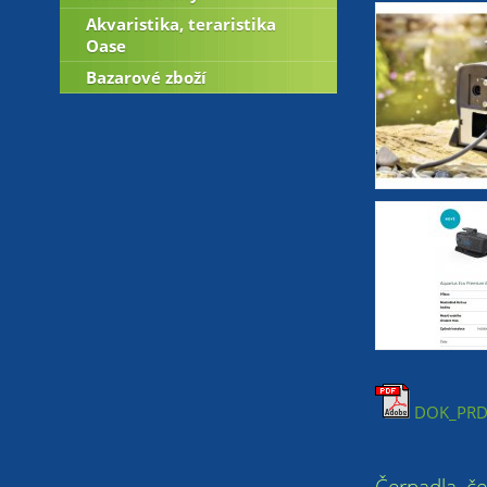
Akvaristika, teraristika
Oase
Bazarové zboží
DOK_PRD_
Čerpadla, č