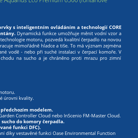
prvky s inteligentním ovládáním a technologií CORE
ontány.
Dynamická funkce umožňuje měnit vodní vzor a
technologie motoru, pozvedá kvalitní čerpadlo na novou
pracuje mimořádně hladce a tiše. To má význam zejména
ané vodě - nebo při suché instalaci v čerpací komoře. V
a chodu na sucho a je chráněno proti mrazu pro zimní
motoru.
úrovni kvality.
 s předchozím modelem.
arden Controller Cloud nebo InScenio FM-Master Cloud.
a sucho do komory čerpadla.
ované funkci DFC).
ní díky vestavěné funkci Oase Environmental Function