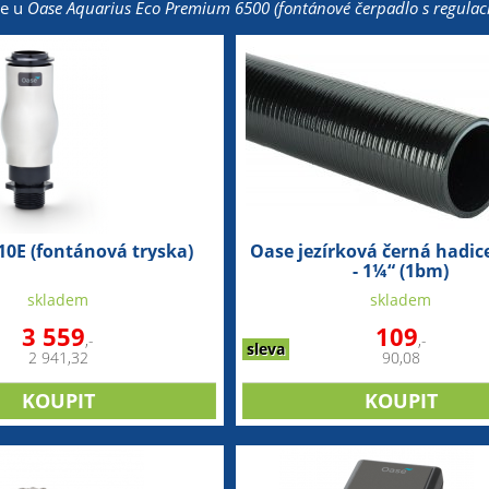
že u
Oase Aquarius Eco Premium 6500 (fontánové čerpadlo s regulací
10E (fontánová tryska)
Oase jezírková černá hadi
- 1¼“ (1bm)
skladem
skladem
3 559
109
,-
,-
sleva
2 941,32
90,08