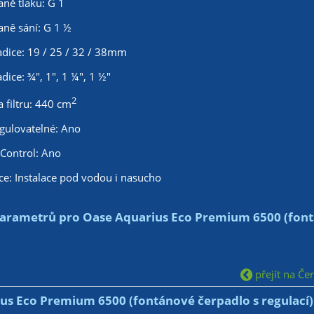
aně tlaku: G 1
aně sání: G 1 ½
adice: 19 / 25 / 32 / 38mm
dice: ¾", 1", 1 ¼", 1 ½"
2
 filtru: 440 cm
egulovatelné: Ano
Control: Ano
ce: Instalace pod vodou i nasucho
arametrů pro Oase Aquarius Eco Premium 6500 (fontá
přejít na Če
us Eco Premium 6500 (fontánové čerpadlo s regulací)