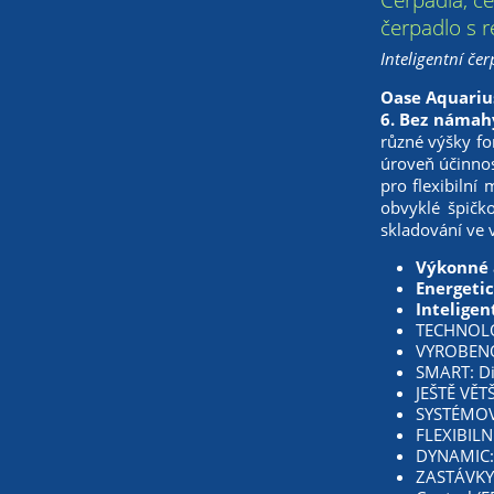
čerpadlo s r
Inteligentní če
Oase Aquariu
6. Bez námahy
různé výšky fo
úroveň účinno
pro flexibilní
obvyklé špičk
skladování ve 
Výkonné 
Energetic
Inteligen
TECHNOLOG
VYROBENO 
SMART: Dig
JEŠTĚ VĚT
SYSTÉMOVÉ
FLEXIBILN
DYNAMIC
ZASTÁVKY 