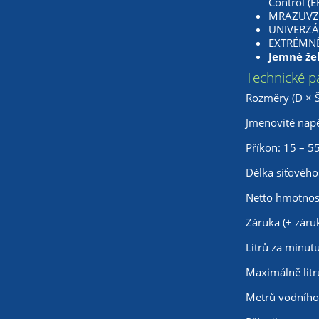
Control (E
MRAZUVZDO
UNIVERZÁL
EXTRÉMNĚ 
Jemné žeb
Technické p
Rozměry (D × 
Jmenovité napět
Příkon: 15 – 
Délka síťového
Netto hmotnos
Záruka (+ záru
Litrů za minut
Maximálně litr
Metrů vodního