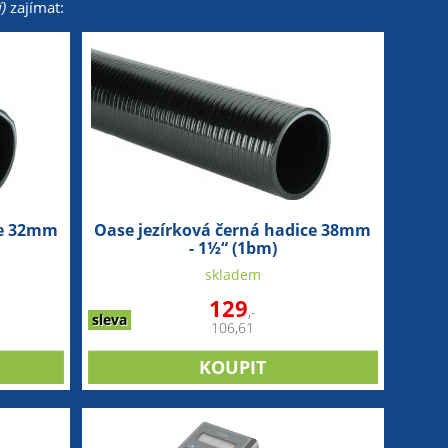
)
zajímat:
ce 32mm
Oase jezírková černá hadice 38mm
- 1½“ (1bm)
skladem
129
,-
sleva
106,61