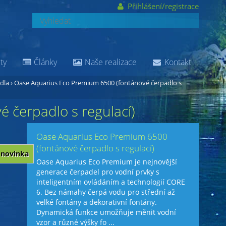
Přihlášení/registrace
ty
Články
Naše realizace
Kontakt
dla
›
Oase Aquarius Eco Premium 6500 (fontánové čerpadlo s
 čerpadlo s regulací)
Oase Aquarius Eco Premium 6500
(fontánové čerpadlo s regulací)
novinka
Oase Aquarius Eco Premium je nejnovější
generace čerpadel pro vodní prvky s
inteligentním ovládáním a technologií CORE
6. Bez námahy čerpá vodu pro střední až
velké fontány a dekorativní fontány.
Dynamická funkce umožňuje měnit vodní
vzor a různé výšky fo ...