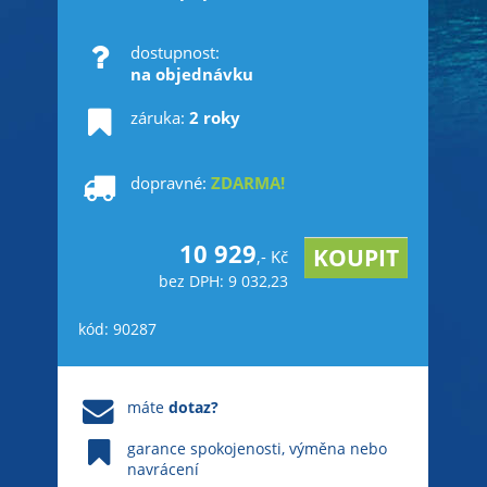
dostupnost:
na objednávku
záruka:
2 roky
dopravné:
ZDARMA!
10 929
,- Kč
bez DPH: 9 032,23
kód: 90287
máte
dotaz?
garance spokojenosti, výměna nebo
navrácení