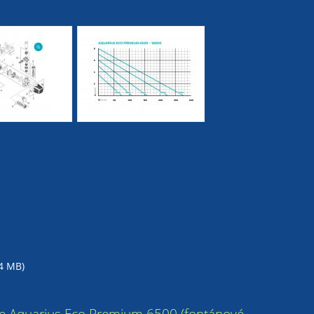
54 MB)
ase Aquarius Eco Premium 6500 (fontánové