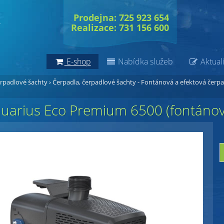
Prodejna: 725 923 654
Realizace: 731 156 600
E-shop
Nabídka služeb
Aktuali
erpadlové šachty
›
Čerpadla, čerpadlové šachty - Fontánová a efektová čerpa
uarius Eco Premium 6500 (fontánové