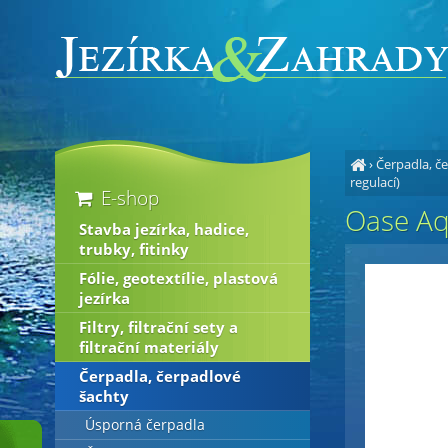
›
Čerpadla, č
regulací)
E-shop
Oase Aq
Stavba jezírka, hadice,
trubky, fitinky
Fólie, geotextílie, plastová
jezírka
Filtry, filtrační sety a
filtrační materiály
Čerpadla, čerpadlové
šachty
Úsporná čerpadla