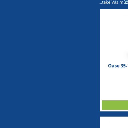
...také Vás mů
Oase 35-