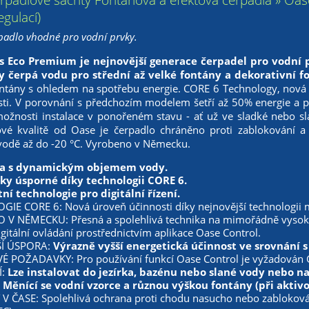
egulací)
rpadlo vhodné pro vodní prvky.
s Eco Premium je nejnovější generace čerpadel pro vodní 
 čerpá vodu pro střední až velké fontány a dekorativní f
ntány s ohledem na spotřebu energie. CORE 6 Technology, nová 
sti. V porovnání s předchozím modelem šetří až 50% energie a 
 možnosti instalace v ponořeném stavu - ať už ve sladké nebo sl
ové kvalitě od Oase je čerpadlo chráněno proti zablokování 
vodě až do -20 °C. Vyrobeno v Německu.
a s dynamickým objemem vody.
ky úsporné díky technologii CORE 6.
tní technologie pro digitální řízení.
IE CORE 6: Nová úroveň účinnosti díky nejnovější technologii 
V NĚMECKU: Přesná a spolehlivá technika na mimořádně vysoké 
itální ovládání prostřednictvím aplikace Oase Control.
ŠÍ ÚSPORA:
Výrazně vyšší energetická účinnost ve srovnání
 POŽADAVKY: Pro používání funkcí Oase Control je vyžadován G
Í:
Lze instalovat do jezírka, bazénu nebo slané vody nebo n
:
Měnící se vodní vzorce a různou výškou fontány (při aktiv
V ČASE: Spolehlivá ochrana proti chodu nasucho nebo zabloková