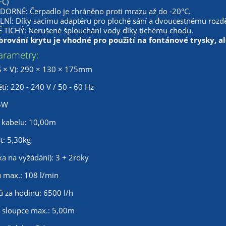
FC)
RNÉ: Čerpadlo je chráněno proti mrazu až do -20°C.
NÍ: Díky sacímu adaptéru pro ploché sání a dvoucestnému rozděl
TICHÝ: Nerušené šplouchání vody díky tichému chodu.
rování krytu je vhodné pro použití na fontánové trysky, al
arametry:
Š × V): 290 × 130 × 175mm
í: 220 - 240 V / 50 - 60 Hz
55W
 kabelu: 10,00m
t: 5,30kg
ka na vyžádání): 3 + 2roky
u max.: 108 l/min
ů za hodinu: 6500 l/h
 sloupce max.: 5,00m