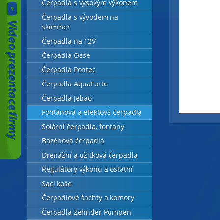
Čerpadla s vysokým výkonem
Čerpadla s vývodem na
skimmer
Čerpadla na 12V
Čerpadla Oase
Čerpadla Pontec
Čerpadla AquaForte
Čerpadla Jebao
Fontánová a efektová čerpadla
Solární čerpadla, fontány
Bazénová čerpadla
Drenážní a užitková čerpadla
Regulátory výkonu a ostatní
Sací koše
Čerpadlové šachty a komory
Čerpadla Zehnder Pumpen