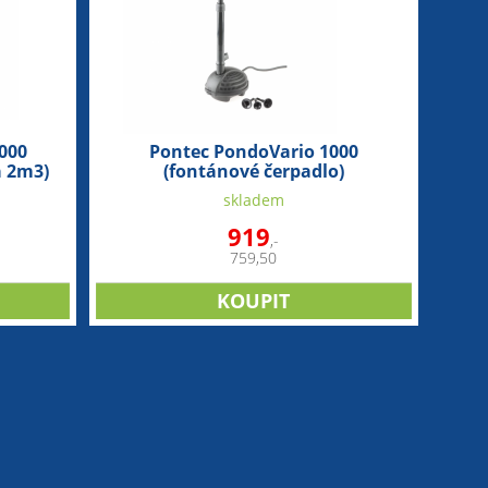
8000
Pontec PondoVario 1000
a 2m3)
(fontánové čerpadlo)
skladem
919
,-
759,50