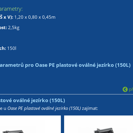
arametry:
Š x V):
1,20 x 0,80 x 0,45m
ost:
2,5kg
ch:
150l
arametrů pro Oase PE plastové oválné jezírko (150L)
př
tové oválné jezírko (150L)
že u
Oase PE plastové oválné jezírko (150L)
zajímat: