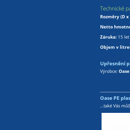
Technické p
Rozměry (D x 
Netto hmotn
Záruka:
15 let
Objem v litre
Upřesnění p
Výrobce:
Oase
Oase PE plas
...také Vás mů