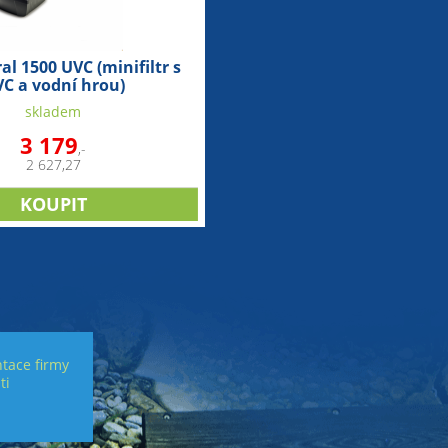
ral 1500 UVC (minifiltr s
C a vodní hrou)
skladem
3 179
,-
2 627,27
tace firmy
ti