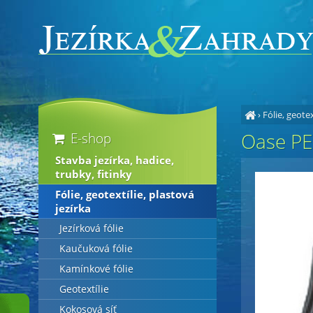
›
Fólie, geotex
Oase PE 
E-shop
Stavba jezírka, hadice,
trubky, fitinky
Fólie, geotextílie, plastová
jezírka
Jezírková fólie
Kaučuková fólie
Kamínkové fólie
Geotextílie
Kokosová síť