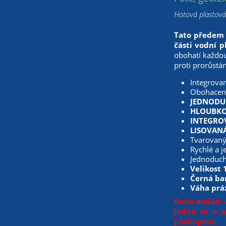
Hotová plastová 
Tato předem t
části vodní p
obohatí každou
proti prorůstá
Integrovan
Obohacení
JEDNODU
HLOUBKO
INTEGRO
LISOVAN
Tvarovaný 
Rychlé a 
Jednoduchá
Velikost
Černá ba
Váha práz
Doba dodání 
jedná se o 
pochopení.