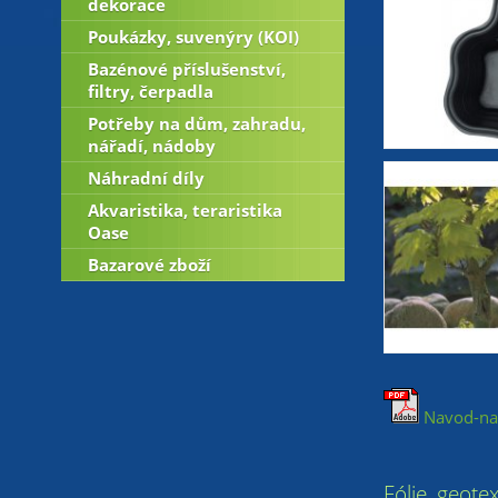
dekorace
Poukázky, suvenýry (KOI)
Bazénové příslušenství,
filtry, čerpadla
Potřeby na dům, zahradu,
nářadí, nádoby
Náhradní díly
Akvaristika, teraristika
Oase
Bazarové zboží
Navod-na-
Fólie, geotex