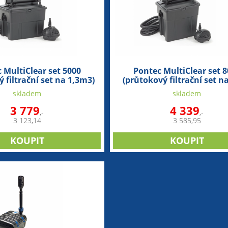
 MultiClear set 5000
Pontec MultiClear set 
 filtrační set na 1,3m3)
(průtokový filtrační set n
skladem
skladem
3 779
4 339
,-
,-
3 123,14
3 585,95