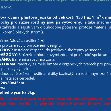
jezírka.
3
varovaná plastová jezírka od velikosti 150 l až 1 m
usnad
lochy pro různé rostliny jsou již vytvořeny.
Je také snadné d
 zahradu a zajistí vám dlouhodobé potěšení, protože materiál j
ní kořenů blízkých stromů.
á močálová a rostlinná zóna.
 pro zahrady v přirozeném designu.
CHOST:
Instalace čerpadel do jezírkové skořepiny je snadná.
VÉ ZÓNY:
S různými hloubkovými zónami pro široké spektrum fl
VÁNO:
Bahenní a rostlinná zóna.
Á FORMA:
Nádržky z umělé hmoty v organických tvarech pro přir
plastový výlisek.
jednoduché osázení rostlinami díky bažinatým a rostlinným zóná
 instalace čerpadel.
 120x80x45cm.
rva.
dného jezírka 3kg.
do 2-3 dnů (lze posílat pouze nasmlouvanou dopravou). Ce
atypickou zásilku. V případě zájmu budeme klienty ko