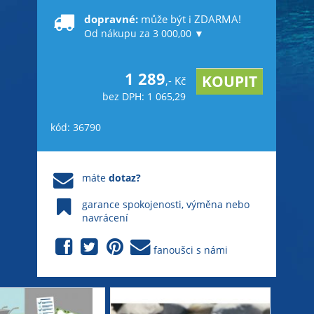
dopravné:
může být i ZDARMA!
Od nákupu za 3 000,00 ▼
1 289
,- Kč
bez DPH: 1 065,29
kód: 36790
máte
dotaz?
garance spokojenosti, výměna nebo
navrácení
fanoušci s námi