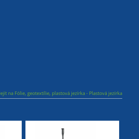
ejít na Fólie, geotextílie, plastová jezírka - Plastová jezírka