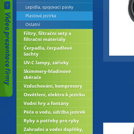
Lepidla, spojovací pásky
Plastová jezírka
Ostatní
Filtry, filtrační sety a
filtrační materiály
Čerpadla, čerpadlové
šachty
UV-C lampy, zářivky
Skimmery-hladinové
sběrače
Vzduchování, kompresory
Osvětlení, elektro k jezírku
Vodní hry a fontány
Péče o vodu, údržba jezírek
Ryby a potřeby pro ryby
Zahradní a vodní doplňky,