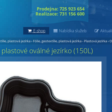
Prodejna: 725 923 654
Realizace: 731 156 600
E-shop
Nabídka služeb
Aktuali
tílie, plastová jezírka
›
Fólie, geotextílie, plastová jezírka - Plastová jezírka
›
O
plastové oválné jezírko (150L)