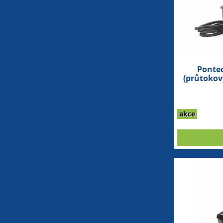
Pontec
(průtokový
akce