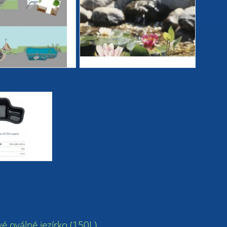
ové oválné jezírko (150L)