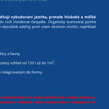
ňují vybudování jezírka, protože hluboké a mělké
o nich instalovat čerpadlo. Organicky tvarovaná jezírka
e obzvláště odolný proti všem okolním vlivům, například
óry a fauny.
3
ozený vzhled od 150 l až do 1m
.
m integrovaným do formy.
na dopravného se bude odvíjet dle ceníku dopravy,
ntaktovat ohledně výše dopravného. Děkujeme za