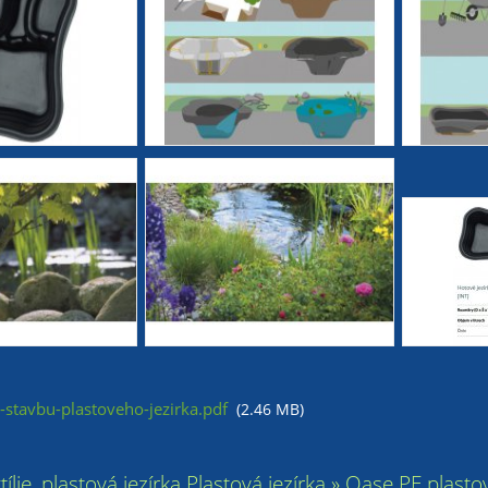
stavbu-plastoveho-jezirka.pdf
(2.46 MB)
tílie, plastová jezírka Plastová jezírka » Oase PE plast