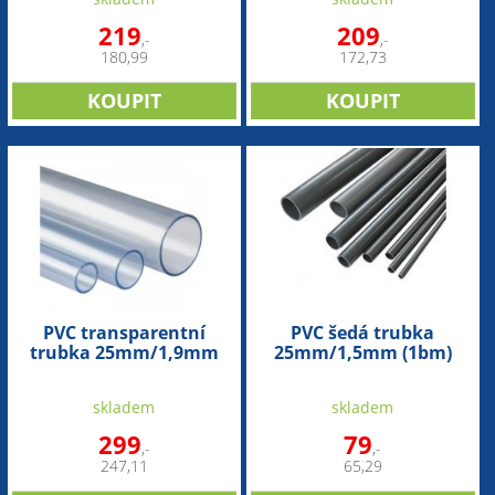
219
209
,-
,-
180,99
172,73
PVC transparentní
PVC šedá trubka
trubka 25mm/1,9mm
25mm/1,5mm (1bm)
(1bm)
skladem
skladem
299
79
,-
,-
247,11
65,29