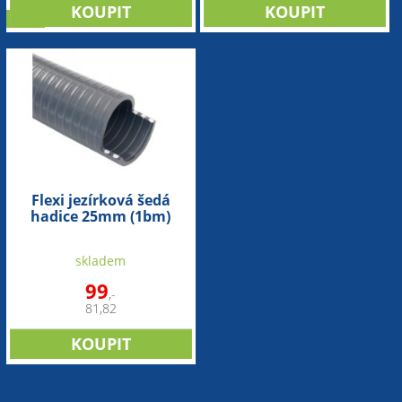
sleva
Flexi jezírková šedá
hadice 25mm (1bm)
skladem
99
,-
81,82