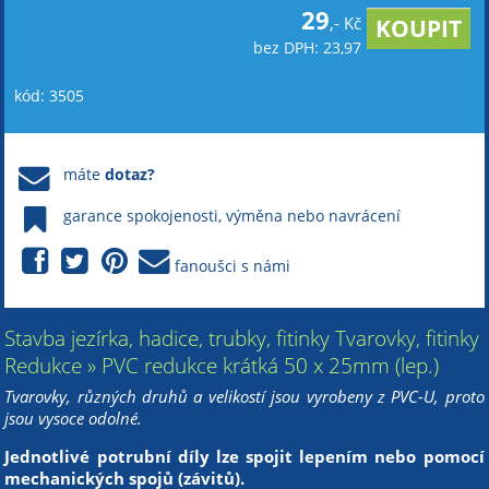
29
,- Kč
bez DPH: 23,97
kód: 3505
máte
dotaz?
garance spokojenosti, výměna nebo navrácení
fanoušci s námi
Stavba jezírka, hadice, trubky, fitinky Tvarovky, fitinky
Redukce » PVC redukce krátká 50 x 25mm (lep.)
Tvarovky, různých druhů a velikostí jsou vyrobeny z PVC-U, proto
jsou vysoce odolné.
Jednotlivé potrubní díly lze spojit lepením nebo pomocí
mechanických spojů (závitů).