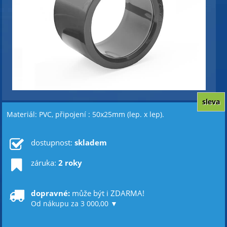
sleva
Materiál: PVC, připojení : 50x25mm (lep. x lep).
dostupnost:
skladem
záruka:
2 roky
dopravné:
může být i ZDARMA!
Od nákupu za 3 000,00 ▼