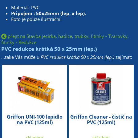
Materiál: PVC
Připojení : 50x25mm (lep. x lep).
Foto je pouze ilustrační.
přejít na Stavba jezírka, hadice, trubky, fitinky - Tvarovky,
fitinky - Redukce
PVC redukce krátká 50 x 25mm (lep.)
...také Vás může u
PVC redukce krátká 50 x 25mm (lep.)
zajímat:
Griffon UNI-100 lepidlo
Griffon Cleaner - čistič na
na PVC (125ml)
PVC (125ml)
skladem
skladem