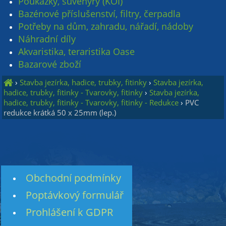
Poukázky, suvenýry (KOI)
Bazénové příslušenství, filtry, čerpadla
Potřeby na dům, zahradu, nářadí, nádoby
Náhradní díly
Akvaristika, teraristika Oase
Bazarové zboží
›
Stavba jezírka, hadice, trubky, fitinky
›
Stavba jezírka,
hadice, trubky, fitinky - Tvarovky, fitinky
›
Stavba jezírka,
hadice, trubky, fitinky - Tvarovky, fitinky - Redukce
›
PVC
redukce krátká 50 x 25mm (lep.)
Obchodní podmínky
Poptávkový formulář
Prohlášení k GDPR