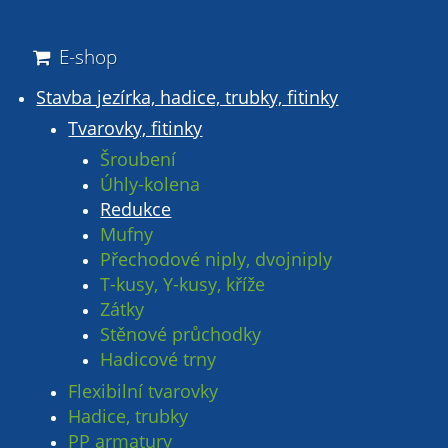
E-shop
Stavba jezírka, hadice, trubky, fitinky
Tvarovky, fitinky
Šroubení
Úhly-kolena
Redukce
Mufny
Přechodové niply, dvojniply
T-kusy, Y-kusy, kříže
Zátky
Stěnové průchodky
Hadicové trny
Flexibilní tvarovky
Hadice, trubky
PP armatury