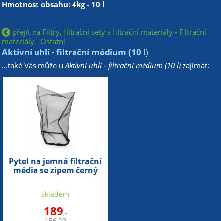
Hmotnost obsahu: 4kg - 10 l
přejít na Filtry, filtrační sety a filtrační materiály - Filtrační
materiály - Ostatní
Aktivní uhlí - filtrační médium (10 l)
...také Vás může u
Aktivní uhlí - filtrační médium (10 l)
zajímat:
Pytel na jemná filtrační
média se zipem černý
(60x40cm)
skladem
189
,-
156,20