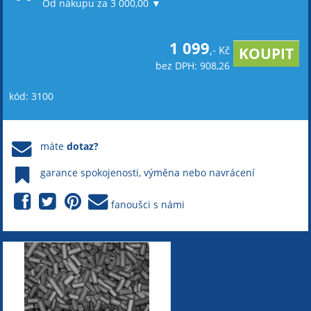
Od nákupu za 3 000,00 ▼
1 099
,- Kč
bez DPH: 908,26
kód: 3100
máte
dotaz?
garance spokojenosti, výměna nebo navrácení
fanoušci s námi