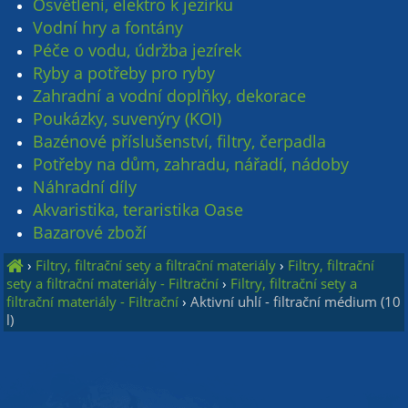
Osvětlení, elektro k jezírku
Vodní hry a fontány
Péče o vodu, údržba jezírek
Ryby a potřeby pro ryby
Zahradní a vodní doplňky, dekorace
Poukázky, suvenýry (KOI)
Bazénové příslušenství, filtry, čerpadla
Potřeby na dům, zahradu, nářadí, nádoby
Náhradní díly
Akvaristika, teraristika Oase
Bazarové zboží
›
Filtry, filtrační sety a filtrační materiály
›
Filtry, filtrační
sety a filtrační materiály - Filtrační
›
Filtry, filtrační sety a
filtrační materiály - Filtrační
›
Aktivní uhlí - filtrační médium (10
l)