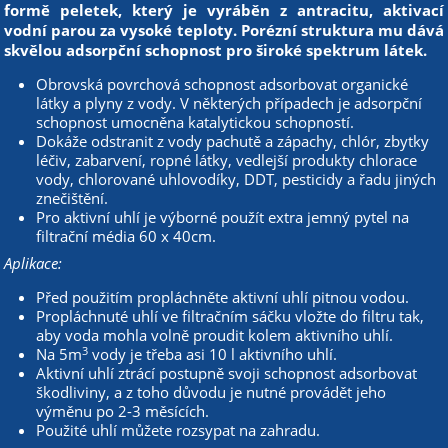
formě peletek, který je vyráběn z antracitu, aktivací
vodní parou za vysoké teploty. Porézní struktura mu dává
skvělou adsorpční schopnost pro široké spektrum látek.
Obrovská povrchová schopnost adsorbovat organické
látky a plyny z vody. V některých případech je adsorpční
schopnost umocněna katalytickou schopností.
Dokáže odstranit z vody pachutě a zápachy, chlór, zbytky
léčiv, zabarvení, ropné látky, vedlejší produkty chlorace
vody, chlorované uhlovodíky, DDT, pesticidy a řadu jiných
znečištění.
Pro aktivní uhlí je výborné použít extra jemný pytel na
filtrační média 60 x 40cm.
Aplikace:
Před použitím propláchněte aktivní uhlí pitnou vodou.
Propláchnuté uhlí ve filtračním sáčku vložte do filtru tak,
aby voda mohla volně proudit kolem aktivního uhlí.
3
Na 5m
vody je třeba asi 10 l aktivního uhlí.
Aktivní uhlí ztrácí postupně svoji schopnost adsorbovat
škodliviny, a z toho důvodu je nutné provádět jeho
výměnu po 2-3 měsících.
Použité uhlí můžete rozsypat na zahradu.