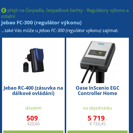
přejít na Čerpadla, čerpadlové šachty - Regulátory výkonu a
ostatní
Jebao FC-300 (regulátor výkonu)
...také Vás může u
Jebao FC-300 (regulátor výkonu)
zajímat:
Jebao RC-400 (zásuvka na
Oase InScenio EGC
dálkové ovládání)
Controller Home
(ovladač k čerpadlům)
skladem
na objednávku
509
5 719
,-
,-
420,66
4 726,45