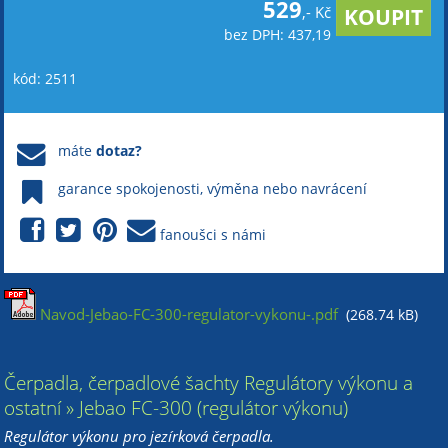
529
,- Kč
bez DPH: 437,19
kód: 2511
máte
dotaz?
garance spokojenosti, výměna nebo navrácení
fanoušci s námi
Navod-Jebao-FC-300-regulator-vykonu-.pdf
(268.74 kB)
Čerpadla, čerpadlové šachty Regulátory výkonu a
ostatní » Jebao FC-300 (regulátor výkonu)
Regulátor výkonu pro jezírková čerpadla.