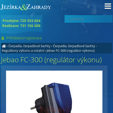
Prodejna: 725 923 654
Realizace: 731 156 600
Přihlášení/registrace
›
Čerpadla, čerpadlové šachty
›
Čerpadla, čerpadlové šachty -
Regulátory výkonu a ostatní
›
Jebao FC-300 (regulátor výkonu)
Jebao FC-300 (regulátor výkonu)