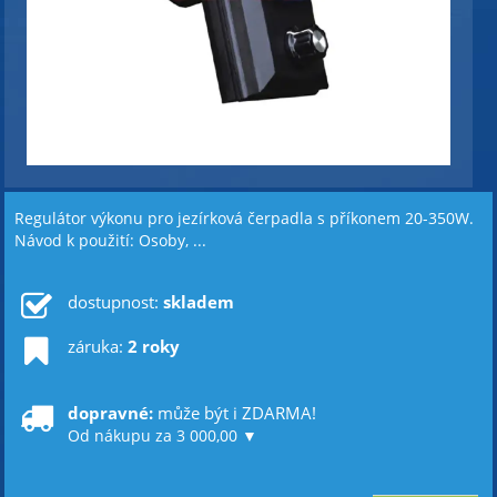
Regulátor výkonu pro jezírková čerpadla s příkonem 20-350W.
Návod k použití: Osoby, ...
dostupnost:
skladem
záruka:
2 roky
dopravné:
může být i ZDARMA!
Od nákupu za 3 000,00 ▼