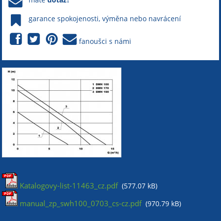
garance spokojenosti, výměna nebo navrácení
fanoušci s námi
Katalogovy-list-11463_cz.pdf
(577.07 kB)
manual_zp_swh100_0703_cs-cz.pdf
(970.79 kB)