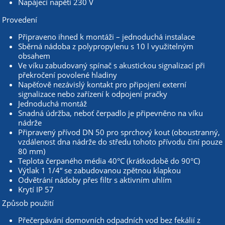
Napájecí napětí 230 V
Provedení
Připraveno ihned k montáži – jednoduchá instalace
Sběrná nádoba z polypropylenu s 10 l využitelným
obsahem
Ve víku zabudovaný spínač s akustickou signalizací při
překročení povolené hladiny
Napěťově nezávislý kontakt pro připojení externí
signalizace nebo zařízení k odpojení pračky
Jednoduchá montáž
Snadná údržba, neboť čerpadlo je připevněno na víku
nádrže
Připravený přívod DN 50 pro sprchový kout (oboustranný,
vzdálenost dna nádrže do středu tohoto přívodu činí pouze
80 mm)
Teplota čerpaného média 40°C (krátkodobě do 90°C)
Výtlak 1 1/4“ se zabudovanou zpětnou klapkou
Odvětrání nádoby přes filtr s aktivním uhlím
Krytí IP 57
Způsob použití
Přečerpávání domovních odpadních vod bez fekálií z