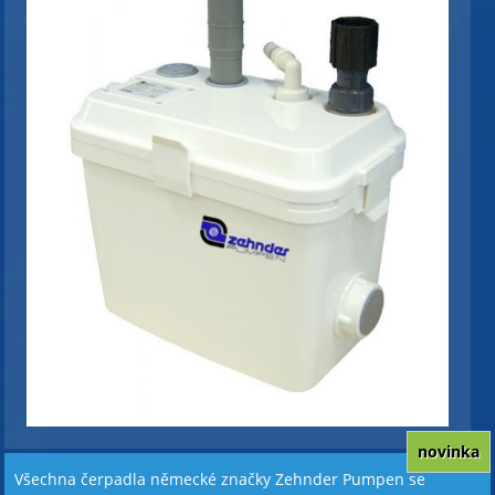
novinka
Všechna čerpadla německé značky Zehnder Pumpen se