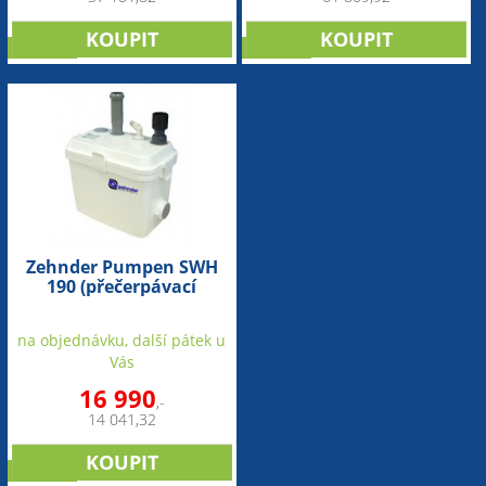
novinka
novinka
Zehnder Pumpen SWH
190 (přečerpávací
zařízení pro odpadní
vodu-nadzemní)
na objednávku, další pátek u
Vás
16 990
,-
14 041,32
novinka