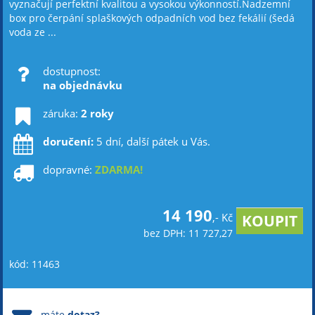
vyznačují perfektní kvalitou a vysokou výkonností.Nadzemní
box pro čerpání splaškových odpadních vod bez fekálií (šedá
voda ze ...
dostupnost:
na objednávku
záruka:
2 roky
doručení:
5 dní, další pátek u Vás.
dopravné:
ZDARMA!
14 190
,- Kč
bez DPH: 11 727,27
kód: 11463
máte
dotaz?