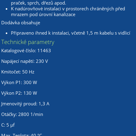
praček, sprch, dřezů apod.
K nadúrovňové instalaci v prostorech chráněných před
mrazem pod úrovní kanalizace
Dodávka obsahuje
Připraveno ihned k instalaci, včetně 1,5 m kabelu s vidlicí
Technické parametry
Katalogové číslo: 11463
Napájecí napětí: 230 V
Kmitočet: 50 Hz
Výkon P1: 300 W
Výkon P2: 130 W
Jmenovitý proud: 1,3 A
Otáčky: 2800 1/min
C: 5 µf
Max. Teplota: 40 °C