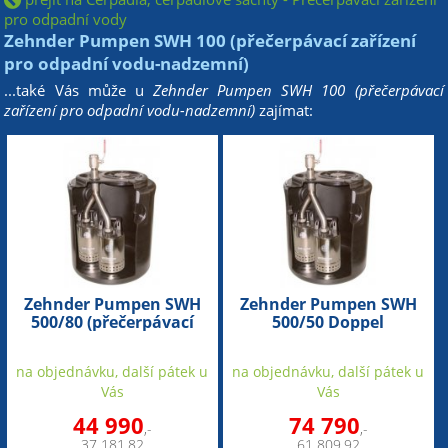
pro odpadní vody
Zehnder Pumpen SWH 100 (přečerpávací zařízení
pro odpadní vodu-nadzemní)
...také Vás může u
Zehnder Pumpen SWH 100 (přečerpávací
zařízení pro odpadní vodu-nadzemní)
zajímat:
Zehnder Pumpen SWH
Zehnder Pumpen SWH
500/80 (přečerpávací
500/50 Doppel
zařízení pro odpadní
(přečerpávací zařízení
vodu)
pro odpadní vodu)
na objednávku, další pátek u
na objednávku, další pátek u
Vás
Vás
44 990
74 790
,-
,-
37 181,82
61 809,92