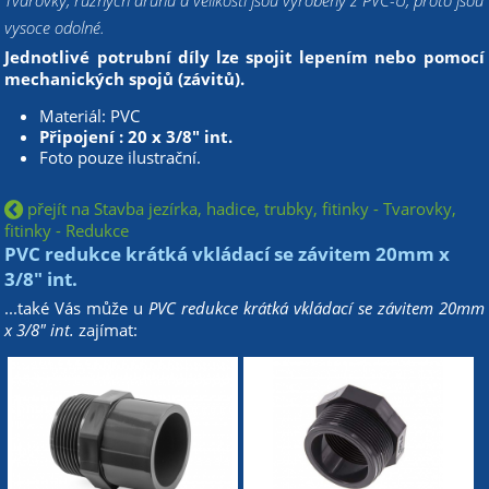
Tvarovky, různých druhů a velikostí jsou vyrobeny z PVC-U, proto jsou
vysoce odolné.
Jednotlivé potrubní díly lze spojit lepením nebo pomocí
mechanických spojů (závitů).
Materiál: PVC
Připojení : 20 x 3/8" int.
Foto pouze ilustrační.
přejít na Stavba jezírka, hadice, trubky, fitinky - Tvarovky,
fitinky - Redukce
PVC redukce krátká vkládací se závitem 20mm x
3/8" int.
...také Vás může u
PVC redukce krátká vkládací se závitem 20mm
x 3/8" int.
zajímat: