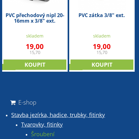
PVC přechodový nipl 20-
PVC zátka 3/8" ext.
16mm x 3/8" ext.
skladem
skladem
19,00
19,00
15,70
15,70
sleva
sleva
E-shop
Stavba jezírka, hadice, trubky, fitinky
Tvarovky, fitinky
Šroubení