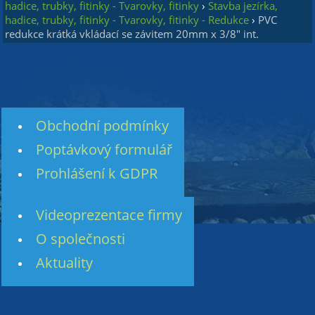
hadice, trubky, fitinky - Tvarovky, fitinky
›
Stavba jezírka,
hadice, trubky, fitinky - Tvarovky, fitinky - Redukce
›
PVC
redukce krátká vkládací se závitem 20mm x 3/8" int.
Obchodní podmínky
Poptávkový formulář
Prohlášení k GDPR
Videoprezentace firmy
O společnosti
Aktuality