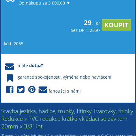
Od nákupu za 3 000,00 ▼
29
,- Kč
bez DPH: 23,97
kód: 2055
máte
dotaz?
garance spokojenosti, výměna nebo navrácení
fanoušci s námi
Stavba jezírka, hadice, trubky, fitinky Tvarovky, fitinky
Redukce » PVC redukce krátká vkládací se závitem
20mm x 3/8" int.