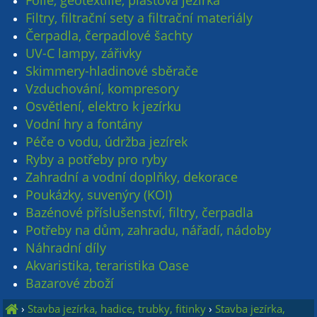
Fólie, geotextílie, plastová jezírka
Filtry, filtrační sety a filtrační materiály
Čerpadla, čerpadlové šachty
UV-C lampy, zářivky
Skimmery-hladinové sběrače
Vzduchování, kompresory
Osvětlení, elektro k jezírku
Vodní hry a fontány
Péče o vodu, údržba jezírek
Ryby a potřeby pro ryby
Zahradní a vodní doplňky, dekorace
Poukázky, suvenýry (KOI)
Bazénové příslušenství, filtry, čerpadla
Potřeby na dům, zahradu, nářadí, nádoby
Náhradní díly
Akvaristika, teraristika Oase
Bazarové zboží
›
Stavba jezírka, hadice, trubky, fitinky
›
Stavba jezírka,