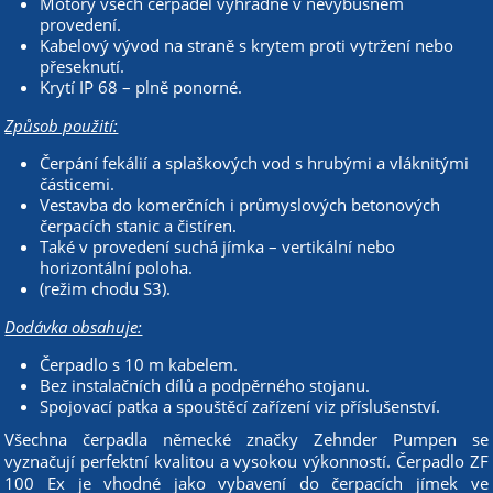
Motory všech čerpadel výhradně v nevýbušném
provedení.
Kabelový vývod na straně s krytem proti vytržení nebo
přeseknutí.
Krytí IP 68 – plně ponorné.
Způsob použití:
Čerpání fekálií a splaškových vod s hrubými a vláknitými
částicemi.
Vestavba do komerčních i průmyslových betonových
čerpacích stanic a čistíren.
Také v provedení suchá jímka – vertikální nebo
horizontální poloha.
(režim chodu S3).
Dodávka obsahuje:
Čerpadlo s 10 m kabelem.
Bez instalačních dílů a podpěrného stojanu.
Spojovací patka a spouštěcí zařízení viz příslušenství.
Všechna čerpadla německé značky Zehnder Pumpen se
vyznačují perfektní kvalitou a vysokou výkonností. Čerpadlo ZF
100 Ex je vhodné jako vybavení do čerpacích jímek ve