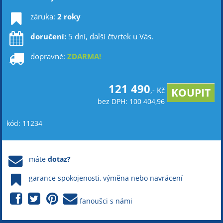
záruka:
2 roky
doručení:
5 dní, další čtvrtek u Vás.
dopravné:
ZDARMA!
121 490
,- Kč
bez DPH: 100 404,96
kód: 11234
máte
dotaz?
garance spokojenosti, výměna nebo navrácení
fanoušci s námi