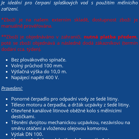
Je ideální pro čerpaní splaškových vod s použitím mělnícího
zařízení.
*Zboží je na našem externím skladě, dostupnost zboží je
manuálně prověřována.
**Zboží je objednáváno v zahraničí,
nutná platba předem
,
poté se zboží objednává a následně dodá zákazníkovi (termín
dodání cca. týden).
Bez plovákového spínače.
Volný průchod 100 mm.
Výtlačná výška do 10,0 m.
Napájecí napětí 400 V.
Provedení:
Ponorné čerpadlo pro odpadní vody ze šedé litiny.
Těleso motoru a čerpadla, a držák ucpávky z šedé litiny.
Otevřené kanálové litinové oběžné kolo s mělnícími
destičkami.
Těsnění dvojitou mechanickou ucpávkou, nezávislou na
směru otáčení a vloženou olejovou komorou.
Výtlak DN 100.