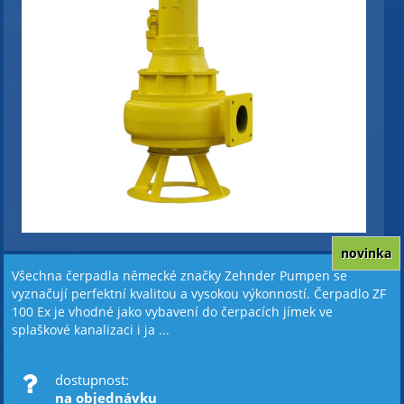
novinka
Všechna čerpadla německé značky Zehnder Pumpen se
vyznačují perfektní kvalitou a vysokou výkonností. Čerpadlo ZF
100 Ex je vhodné jako vybavení do čerpacích jímek ve
splaškové kanalizaci i ja ...
dostupnost:
na objednávku