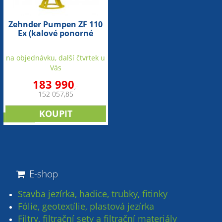
Zehnder Pumpen ZF 110
Ex (kalové ponorné
čerpadlo-šedá litina)
na objednávku, další čtvrtek u
Vás
183 990
,-
152 057,85
novinka
E-shop
Stavba jezírka, hadice, trubky, fitinky
Fólie, geotextílie, plastová jezírka
Filtry, filtrační sety a filtrační materiály