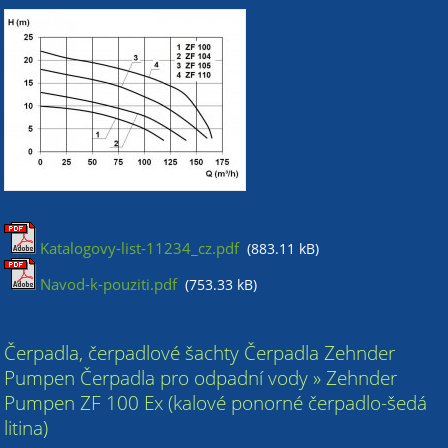
Katalogovy-list-11234_cz.pdf
(883.11 kB)
Navod-k-pouziti.pdf
(753.33 kB)
Čerpadla, čerpadlové šachty Čerpadla Zehnder
Pumpen Čerpadla pro odpadní vody » Zehnder
Pumpen ZF 100 Ex (kalové ponorné čerpadlo-šedá
litina)