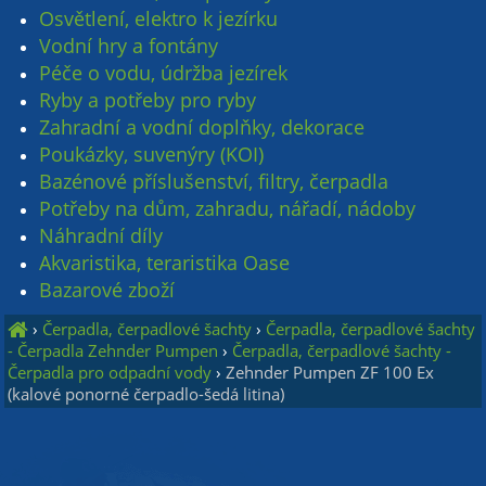
Osvětlení, elektro k jezírku
Vodní hry a fontány
Péče o vodu, údržba jezírek
Ryby a potřeby pro ryby
Zahradní a vodní doplňky, dekorace
Poukázky, suvenýry (KOI)
Bazénové příslušenství, filtry, čerpadla
Potřeby na dům, zahradu, nářadí, nádoby
Náhradní díly
Akvaristika, teraristika Oase
Bazarové zboží
›
Čerpadla, čerpadlové šachty
›
Čerpadla, čerpadlové šachty
- Čerpadla Zehnder Pumpen
›
Čerpadla, čerpadlové šachty -
Čerpadla pro odpadní vody
›
Zehnder Pumpen ZF 100 Ex
(kalové ponorné čerpadlo-šedá litina)