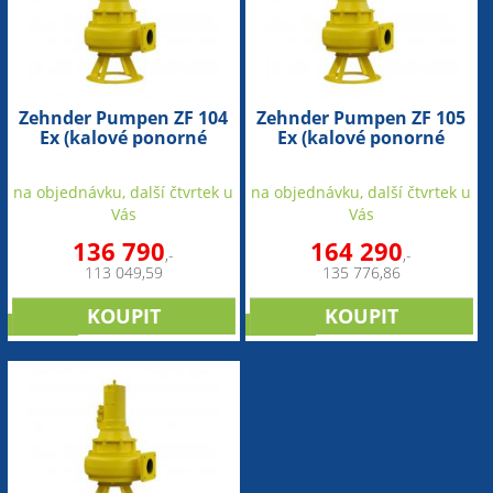
Zehnder Pumpen ZF 104
Zehnder Pumpen ZF 105
Ex (kalové ponorné
Ex (kalové ponorné
čerpadlo-šedá litina)
čerpadlo-šedá litina)
na objednávku, další čtvrtek u
na objednávku, další čtvrtek u
Vás
Vás
136 790
164 290
,-
,-
113 049,59
135 776,86
novinka
novinka