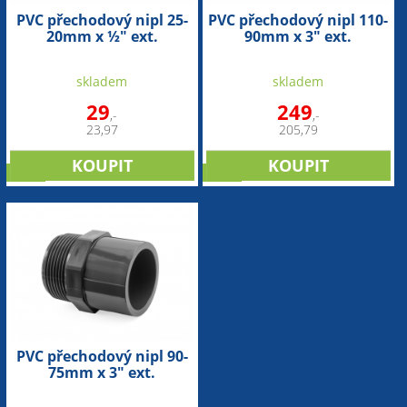
PVC přechodový nipl 25-
PVC přechodový nipl 110-
20mm x ½" ext.
90mm x 3" ext.
skladem
skladem
29
249
,-
,-
23,97
205,79
sleva
sleva
PVC přechodový nipl 90-
75mm x 3" ext.