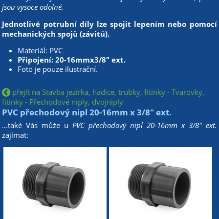
jsou vysoce odolné.
Jednotlivé potrubní díly lze spojit lepením nebo pomocí
mechanických spojů (závitů).
Materiál: PVC
Připojení: 20-16mmx3/8" ext.
Foto je pouze ilustrační.
přejít na Stavba jezírka, hadice, trubky, fitinky - Tvarovky,
fitinky - Přechodové niply, dvojniply
PVC přechodový nipl 20-16mm x 3/8" ext.
...také Vás může u
PVC přechodový nipl 20-16mm x 3/8" ext.
zajímat: