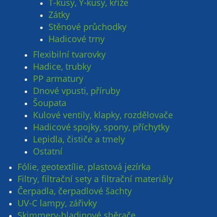
T-kusy, Y-kusy, kříže
Zátky
Stěnové průchodky
Hadicové trny
Flexibilní tvarovky
Hadice, trubky
PP armatury
Dnové vpusti, příruby
Šoupata
Kulové ventily, klapky, rozdělovače
Hadicové spojky, spony, příchytky
Lepidla, čističe a tmely
Ostatní
Fólie, geotextílie, plastová jezírka
Filtry, filtrační sety a filtrační materiály
Čerpadla, čerpadlové šachty
UV-C lampy, zářivky
Skimmery-hladinové sběrače