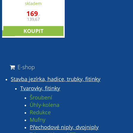
skladem
169
,-
139,67
sleva
E-shop
Stavba jezírka, hadice, trubky, fitinky
Tvarovky, fitinky
Šroubení
Úhly-kolena
Redukce
Mufny
Přechodové niply, dvojniply