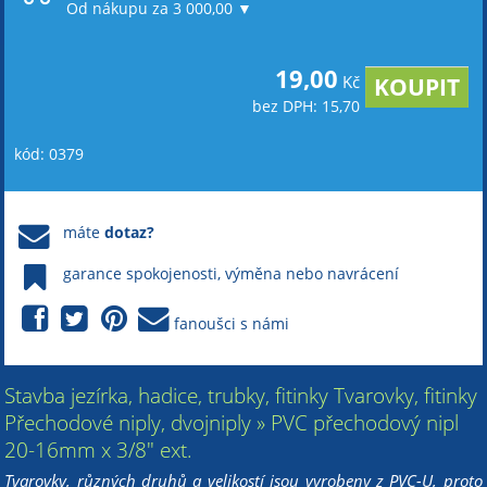
Od nákupu za 3 000,00 ▼
19,00
Kč
bez DPH: 15,70
kód: 0379
máte
dotaz?
garance spokojenosti, výměna nebo navrácení
fanoušci s námi
Stavba jezírka, hadice, trubky, fitinky Tvarovky, fitinky
Přechodové niply, dvojniply » PVC přechodový nipl
20-16mm x 3/8" ext.
Tvarovky, různých druhů a velikostí jsou vyrobeny z PVC-U, proto