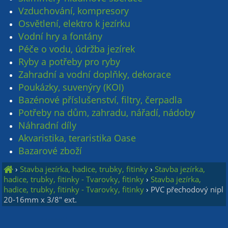
Vzduchování, kompresory
Osvětlení, elektro k jezírku
Vodní hry a fontány
Péče o vodu, údržba jezírek
Ryby a potřeby pro ryby
Zahradní a vodní doplňky, dekorace
Poukázky, suvenýry (KOI)
Bazénové příslušenství, filtry, čerpadla
Potřeby na dům, zahradu, nářadí, nádoby
Náhradní díly
Akvaristika, teraristika Oase
Bazarové zboží
›
Stavba jezírka, hadice, trubky, fitinky
›
Stavba jezírka,
hadice, trubky, fitinky - Tvarovky, fitinky
›
Stavba jezírka,
hadice, trubky, fitinky - Tvarovky, fitinky
›
PVC přechodový nipl
20-16mm x 3/8" ext.