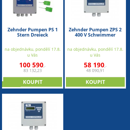
Zehnder Pumpen PS 1
Zehnder Pumpen ZPS 2
Stern Dreieck
400 V Schwimmer
Schwimmer (ovladač)
(ovladač)
na objednávku, pondělí 17.8.
na objednávku, pondělí 17.8.
u Vás
u Vás
100 590
58 190
,-
,-
83 132,23
48 090,91
novinka