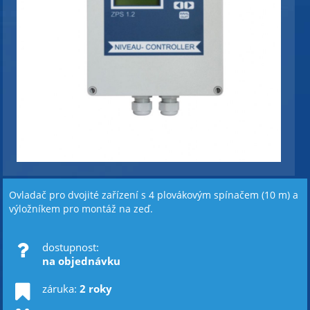
Ovladač pro dvojité zařízení s 4 plovákovým spínačem (10 m) a
výložníkem pro montáž na zeď.
dostupnost:
na objednávku
záruka:
2 roky