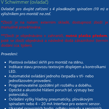
V Schwimmer (ovladač)
Ovladač pro dvojité zařízení s 4 plovákovým spínačem (10 m) a
výložníkem pro montáž na zeď.
*Zboží je na našem externím skladě, dostupnost zboží je
manuálně prověřována.
**Zboží je objednáváno v zahraničí,
nutná platba předem
,
poté se zboží objednává a následně dodá zákazníkovi (termín
dodání cca. týden).
Provedení:
Plastová ovládací skříň pro montáž na stěnu.
Indikace stavu provozu textovým displejem a kontrolkami
LED.
Automatické ovládání jednoho čerpadla v tří- nebo
jednofázovém provedení.
Programovatelné zpoždění při rozběhu a doběhu.
Optické a akustické hlášení poruch (el. výstupy bez
potenciálu).
Ovládání výšky hladiny pneumaticky, plovákovým
spínačem nebo 4 – 20 mA Interface pro externí senzor.
Ukazatel provozních hodin, odběru proudu a servisních