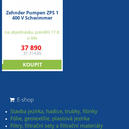
Zehnder Pumpen ZPS 1
400 V Schwimmer
(ovladač)
na objednávku, pondělí 17.8.
u Vás
37 890
,-
31 314,05
novinka
E-shop
Stavba jezírka, hadice, trubky, fitinky
Fólie, geotextílie, plastová jezírka
Filtry, filtrační sety a filtrační materiály