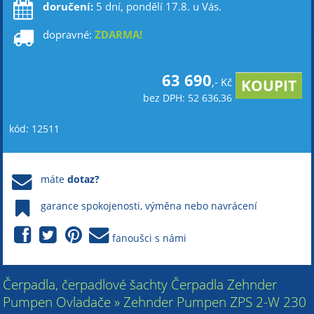
doručení:
5 dní, pondělí 17.8. u Vás.
dopravné:
ZDARMA!
63 690
,- Kč
bez DPH: 52 636,36
kód: 12511
máte
dotaz?
garance spokojenosti, výměna nebo navrácení
fanoušci s námi
Čerpadla, čerpadlové šachty Čerpadla Zehnder
Pumpen Ovladače » Zehnder Pumpen ZPS 2-W 230