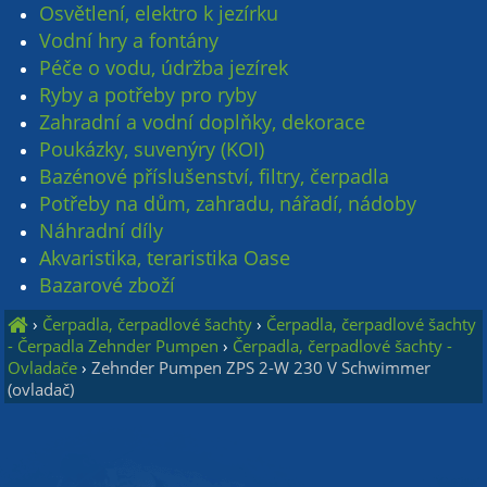
Osvětlení, elektro k jezírku
Vodní hry a fontány
Péče o vodu, údržba jezírek
Ryby a potřeby pro ryby
Zahradní a vodní doplňky, dekorace
Poukázky, suvenýry (KOI)
Bazénové příslušenství, filtry, čerpadla
Potřeby na dům, zahradu, nářadí, nádoby
Náhradní díly
Akvaristika, teraristika Oase
Bazarové zboží
›
Čerpadla, čerpadlové šachty
›
Čerpadla, čerpadlové šachty
- Čerpadla Zehnder Pumpen
›
Čerpadla, čerpadlové šachty -
Ovladače
›
Zehnder Pumpen ZPS 2-W 230 V Schwimmer
(ovladač)