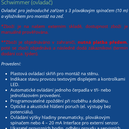
Schwimmer (ovladač)
Ovladač pro jednoduché zařízen s 3 plovákovým spínačem (10 m)
a výložníkem pro montáž na zeď.
*Zboží je na našem externím skladě, dostupnost zboží je
manuálně prověřována.
**Zboží je objednáváno v zahraničí,
nutná platba předem
,
poté se zboží objednává a následně dodá zákazníkovi (termín
dodání cca. týden).
Provedení:
Plastová ovládací skříň pro montáž na stěnu.
Indikace stavu provozu textovým displejem a kontrolkami
LED.
Automatické ovládání jednoho čerpadla v tří- nebo
jednofázovém provedení.
Programovatelné zpoždění při rozběhu a doběhu.
Optické a akustické hlášení poruch (el. výstupy bez
potenciálu).
Ovládání výšky hladiny pneumaticky, plovákovým
spínačem nebo 4 – 20 mA Interface pro externí senzor.
Ukazatel provozních hodin, odběru proudu a servisních