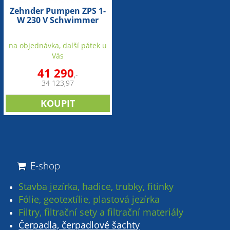
Zehnder Pumpen ZPS 1-
W 230 V Schwimmer
(ovladač pro jednoduché
zařízení)
na objednávka, další pátek u
Vás
41 290
,-
34 123,97
E-shop
Stavba jezírka, hadice, trubky, fitinky
Fólie, geotextílie, plastová jezírka
Filtry, filtrační sety a filtrační materiály
Čerpadla, čerpadlové šachty