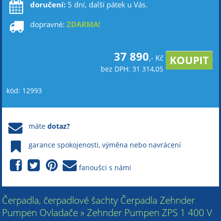
doručení:
5 dní, další pátek u Vás.
dopravné:
ZDARMA!
37 890
,- Kč
bez DPH: 31 314,05
kód: 12993
máte
dotaz?
garance spokojenosti, výměna nebo navrácení
fanoušci s námi
Čerpadla, čerpadlové šachty Čerpadla Zehnder
Pumpen Ovladače » Zehnder Pumpen ZPS 1 400 V