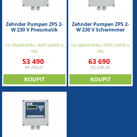
Zehnder Pumpen ZPS 2-
Zehnder Pumpen ZPS 2-
W 230 V Pneumatik
W 230 V Schwimmer
(ovladač)
(ovladač)
na objednávku, další pátek u
na objednávku, další pátek u
Vás
Vás
53 490
63 690
,-
,-
44 206,61
52 636,36