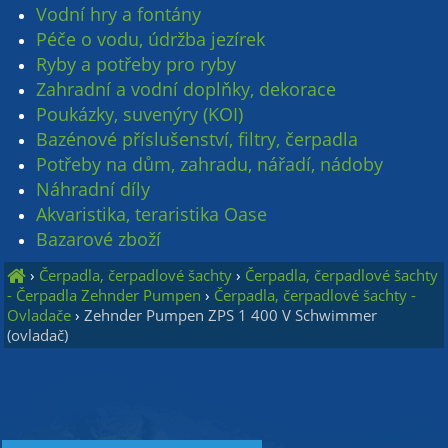
Vodní hry a fontány
Péče o vodu, údržba jezírek
Ryby a potřeby pro ryby
Zahradní a vodní doplňky, dekorace
Poukázky, suvenýry (KOI)
Bazénové příslušenství, filtry, čerpadla
Potřeby na dům, zahradu, nářadí, nádoby
Náhradní díly
Akvaristika, teraristika Oase
Bazarové zboží
›
Čerpadla, čerpadlové šachty
›
Čerpadla, čerpadlové šachty
- Čerpadla Zehnder Pumpen
›
Čerpadla, čerpadlové šachty -
Ovladače
›
Zehnder Pumpen ZPS 1 400 V Schwimmer
(ovladač)