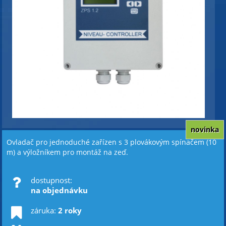
novinka
Ovladač pro jednoduché zařízen s 3 plovákovým spínačem (10
m) a výložníkem pro montáž na zeď.
dostupnost:
na objednávku
záruka:
2 roky