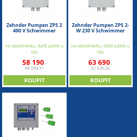
Zehnder Pumpen ZPS 2
Zehnder Pumpen ZPS 2-
400 V Schwimmer
W 230 V Schwimmer
(ovladač)
(ovladač)
na objednávku, další pátek u
na objednávku, další pátek u
Vás
Vás
58 190
63 690
,-
,-
48 090,91
52 636,36