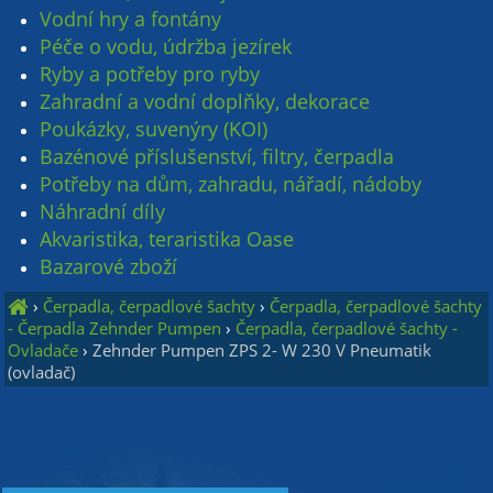
Vodní hry a fontány
Péče o vodu, údržba jezírek
Ryby a potřeby pro ryby
Zahradní a vodní doplňky, dekorace
Poukázky, suvenýry (KOI)
Bazénové příslušenství, filtry, čerpadla
Potřeby na dům, zahradu, nářadí, nádoby
Náhradní díly
Akvaristika, teraristika Oase
Bazarové zboží
›
Čerpadla, čerpadlové šachty
›
Čerpadla, čerpadlové šachty
- Čerpadla Zehnder Pumpen
›
Čerpadla, čerpadlové šachty -
Ovladače
›
Zehnder Pumpen ZPS 2- W 230 V Pneumatik
(ovladač)