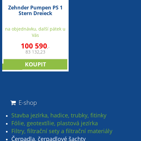
Zehnder Pumpen PS 1
Stern Dreieck
Schwimmer (ovladač)
na objednávku, další pátek u
Vás
100 590
,-
83 132,23
novinka
E-shop
Stavba jezírka, hadice, trubky, fitinky
Fólie, geotextílie, plastová jezírka
Filtry, filtrační sety a filtrační materiály
Čerpadla, čerpadlové šachty