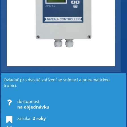
Ovladač pro dvojité zařízení se snímací a pneumatickou
trubicí.
dostupnost:
na objednávku
záruka:
2 roky