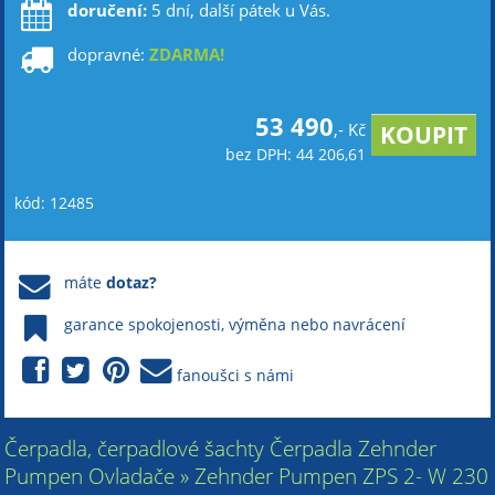
doručení:
5 dní, další pátek u Vás.
dopravné:
ZDARMA!
53 490
,- Kč
bez DPH: 44 206,61
kód: 12485
máte
dotaz?
garance spokojenosti, výměna nebo navrácení
fanoušci s námi
Čerpadla, čerpadlové šachty Čerpadla Zehnder
Pumpen Ovladače » Zehnder Pumpen ZPS 2- W 230