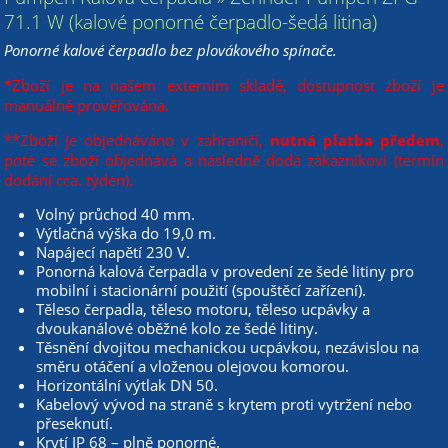
71.1 W (kalové ponorné čerpadlo-šedá litina)
Ponorné kalové čerpadlo bez plovákového spínače.
*Zboží je na našem externím skladě, dostupnost zboží je
manuálně prověřována.
**Zboží je objednáváno v zahraničí,
nutná platba předem
,
poté se zboží objednává a následně dodá zákazníkovi (termín
dodání cca. týden).
Volný průchod 40 mm.
Výtlačná výška do 19,0 m.
Napájecí napětí 230 V.
Ponorná kalová čerpadla v provedení ze šedé litiny pro
mobilní i stacionární použití (spouštěcí zařízení).
Těleso čerpadla, těleso motoru, těleso ucpávky a
dvoukanálové oběžné kolo ze šedé litiny.
Těsnění dvojitou mechanickou ucpávkou, nezávislou na
směru otáčení a vloženou olejovou komorou.
Horizontální výtlak DN 50.
Kabelový vývod na straně s krytem proti vytržení nebo
přeseknutí.
Krytí IP 68 – plně ponorné.