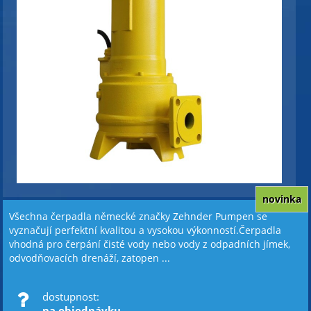
novinka
Všechna čerpadla německé značky Zehnder Pumpen se
vyznačují perfektní kvalitou a vysokou výkonností.Čerpadla
vhodná pro čerpání čisté vody nebo vody z odpadních jímek,
odvodňovacích drenáží, zatopen ...
dostupnost:
na objednávku