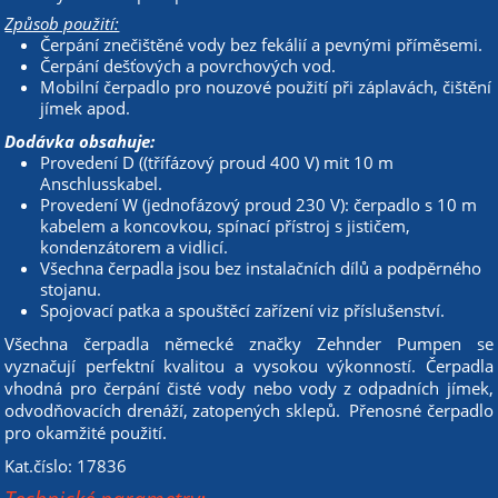
Způsob použití:
Čerpání znečištěné vody bez fekálií a pevnými příměsemi.
Čerpání dešťových a povrchových vod.
Mobilní čerpadlo pro nouzové použití při záplavách, čištění
jímek apod.
Dodávka obsahuje:
Provedení D ((třífázový proud 400 V) mit 10 m
Anschlusskabel.
Provedení W (jednofázový proud 230 V): čerpadlo s 10 m
kabelem a koncovkou, spínací přístroj s jističem,
kondenzátorem a vidlicí.
Všechna čerpadla jsou bez instalačních dílů a podpěrného
stojanu.
Spojovací patka a spouštěcí zařízení viz příslušenství.
Všechna čerpadla německé značky Zehnder Pumpen se
vyznačují perfektní kvalitou a vysokou výkonností. Čerpadla
vhodná pro čerpání čisté vody nebo vody z odpadních jímek,
odvodňovacích drenáží, zatopených sklepů. Přenosné čerpadlo
pro okamžité použití.
Kat.číslo: 17836