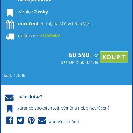
záruka:
2 roky
doručení:
5 dní, další čtvrtek u Vás.
dopravné:
ZDARMA!
60 590
,- Kč
bez DPH: 50 074,38
kód: 17836
máte
dotaz?
garance spokojenosti, výměna nebo navrácení
fanoušci s námi