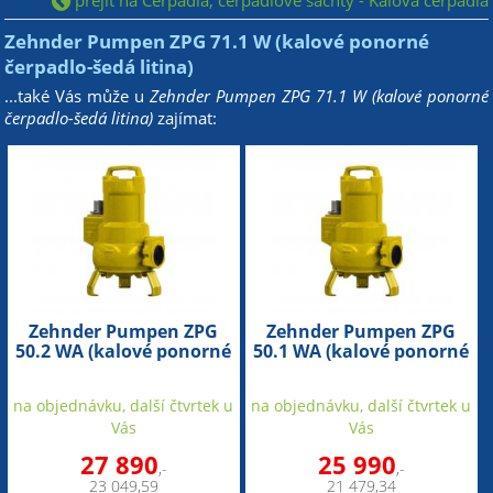
Zehnder Pumpen ZPG 71.1 W (kalové ponorné
čerpadlo-šedá litina)
...také Vás může u
Zehnder Pumpen ZPG 71.1 W (kalové ponorné
čerpadlo-šedá litina)
zajímat:
Zehnder Pumpen ZPG
Zehnder Pumpen ZPG
50.2 WA (kalové ponorné
50.1 WA (kalové ponorné
čerpadlo-šedá litina)
čerpadlo-šedá litina)
na objednávku, další čtvrtek u
na objednávku, další čtvrtek u
Vás
Vás
27 890
25 990
,-
,-
23 049,59
21 479,34