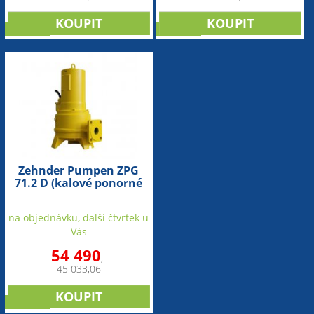
novinka
novinka
Zehnder Pumpen ZPG
71.2 D (kalové ponorné
čerpadlo-šedá litina)
na objednávku, další čtvrtek u
Vás
54 490
,-
45 033,06
novinka