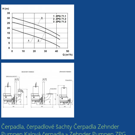
Čerpadla, čerpadlové šachty Čerpadla Zehnder
Pumpen Kalová čerpadla » Zehnder Pumpen ZPG