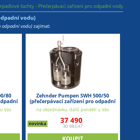
erpadlové šachty - Přečerpávací zařízení pro odpadní vody
odpadní vodu)
o odpadní vodu)
zajímat:
0/80
Zehnder Pumpen SWH 500/50
odpadní
(přečerpávací zařízení pro odpadní
vodu)
 u Vás
na objednávku, další pondělí u Vás
37 490
,-
novinka
30 983,47