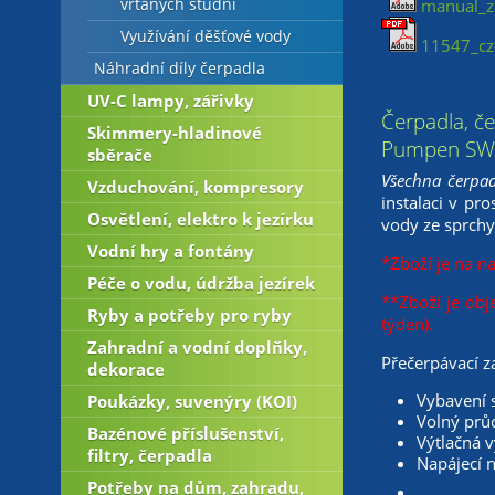
vrtaných studní
manual_z
Využívání děšťové vody
11547_cz-
Náhradní díly čerpadla
UV-C lampy, zářivky
Čerpadla, č
Skimmery-hladinové
Pumpen SWH 
sběrače
Všechna čerpad
Vzduchování, kompresory
instalaci v pr
Osvětlení, elektro k jezírku
vody ze sprchy
Vodní hry a fontány
*Zboží je na n
Péče o vodu, údržba jezírek
**Zboží je obj
Ryby a potřeby pro ryby
týden).
Zahradní a vodní doplňky,
Přečerpávací z
dekorace
Vybavení 
Poukázky, suvenýry (KOI)
Volný pr
Bazénové příslušenství,
Výtlačná 
filtry, čerpadla
Napájecí n
Potřeby na dům, zahradu,