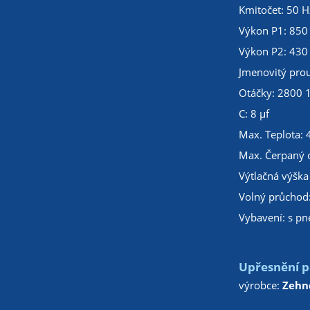
Kmitočet: 50 H
Výkon P1: 850
Výkon P2: 430
Jmenovitý prou
Otáčky: 2800 
C: 8 µf
Max. Teplota: 
Max. Čerpaný 
Výtlačná výška
Volný průchod
Vybavení: s p
Upřesnění p
výrobce:
Zehn