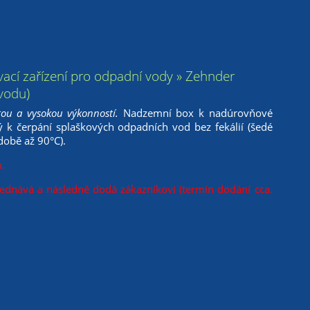
ací zařízení pro odpadní vody » Zehnder
vodu)
tou a vysokou výkonností.
Nadzemní box k nadúrovňové
 k čerpání splaškových odpadních vod bez fekálií (šedé
době až 90°C).
.
jednává a následně dodá zákazníkovi (termín dodání cca.