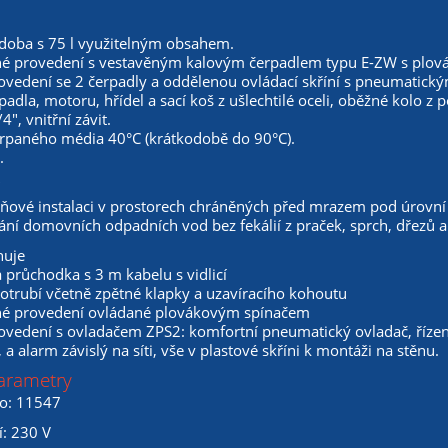
doba s 75 l využitelným obsahem.
é provedení s vestavěným kalovým čerpadlem typu E-ZW s plo
rovedení se 2 čerpadly a oddělenou ovládací skříní s pneumatic
padla, motoru, hřídel a sací koš z ušlechtilé oceli, oběžné kolo z 
4", vnitřní závit.
erpaného média 40°C (krátkodobě do 90°C).
.
ňové instalaci v prostorech chráněných před mrazem pod úrovní 
ání domovních odpadních vod bez fekálií z praček, sprch, dřezů 
huje
průchodka s 3 m kabelu s vidlicí
otrubí včetně zpětné klapky a uzavíracího kohoutu
é provedení ovládané plovákovým spínačem
ovedení s ovladačem ZPS2: komfortní pneumatický ovladač, řízený
 a alarm závislý na síti, vše v plastové skříni k montáži na stěnu.
arametry
lo: 11547
í: 230 V