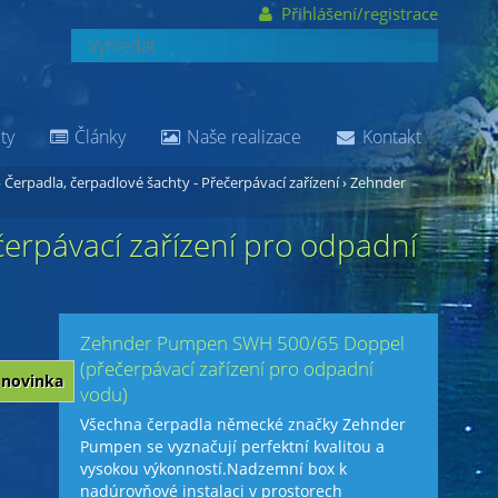
Přihlášení/registrace
ty
Články
Naše realizace
Kontakt
›
Čerpadla, čerpadlové šachty - Přečerpávací zařízení
›
Zehnder
rpávací zařízení pro odpadní
Zehnder Pumpen SWH 500/65 Doppel
(přečerpávací zařízení pro odpadní
novinka
vodu)
Všechna čerpadla německé značky Zehnder
Pumpen se vyznačují perfektní kvalitou a
vysokou výkonností.Nadzemní box k
nadúrovňové instalaci v prostorech