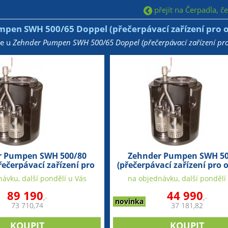
přejít na Čerpadla, č
pen SWH 500/65 Doppel (přečerpávací zařízení pro 
že u
Zehnder Pumpen SWH 500/65 Doppel (přečerpávací zařízení pr
r Pumpen SWH 500/80
Zehnder Pumpen SWH 50
řečerpávací zařízení pro
(přečerpávací zařízení pro 
odpadní vodu)
vodu)
ávku, další pondělí u Vás
na objednávku, další pondělí
89 190
44 990
,-
,-
novinka
73 710,74
37 181,82