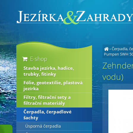
›
Čerpadla, č
Pumpen SWH 500/
E-shop
Zehnder
Stavba jezírka, hadice,
trubky, fitinky
vodu)
Fólie, geotextílie, plastová
jezírka
Filtry, filtrační sety a
filtrační materiály
Čerpadla, čerpadlové
šachty
Úsporná čerpadla