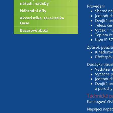
nářadí, nádoby
Provedení
Náhradní díly
Sběrná ná
Jednoduch
Akvaristika, teraristika
Dvojité p
Oase
Těleso čer
Výtlak 1 1/
Bazarové zboží
Teplota č
Krytí IP 57
Způsob použití
K nadúrov
Přečerpáv
Dodávka obsa
Vodotěsná 
Výtlačné p
Jednoduch
Dvojité pr
a poruchy,
Technické p
Katalogové čís
Napájecí napět