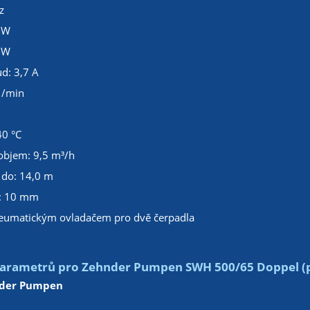
z
 W
 W
d: 3,7 A
1/min
40 °C
objem: 9,5 m³/h
 do: 14,0 m
: 10 mm
neumatickým ovladačem pro dvě čerpadla
arametrů pro Zehnder Pumpen SWH 500/65 Doppel (př
der Pumpen