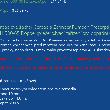
p_swh500_0912_cs-cz-7.pdf
(214.54 kB)
1.pdf
(626.39 kB)
erpadlové šachty Čerpadla Zehnder Pumpen Přečerpáv
500/65 Doppel (přečerpávací zařízení pro odpadní 
la německé značky Zehnder Pumpen se vyznačují perfektní kvali
ostorech chráněných před mrazem pod úrovní kanalizace. Určený
, pračky, nebo dřezu s maximální provozní teplotou 40°C (krátko
ašem externím skladě, dostupnost zboží je manuálně prověřována
ednáváno v zahraničí,
nutná platba předem
, poté se zboží ob
ařízení (nadúrovňové)
s pneumatickým ovladačem pro dvě čerpadla.
ůchod 10 mm.
výška do 14,0 m.
apětí 230 V.