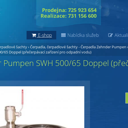
Prodejna: 725 923 654
Realizace: 731 156 600
E-shop
Nabídka služeb
Aktuali
erpadlové šachty
›
Čerpadla, čerpadlové šachty - Čerpadla Zehnder Pumpen
65 Doppel (přečerpávací zařízení pro odpadní vodu)
 Pumpen SWH 500/65 Doppel (přeče