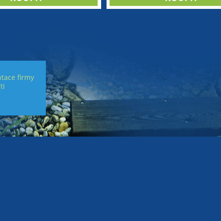
tace firmy
ti