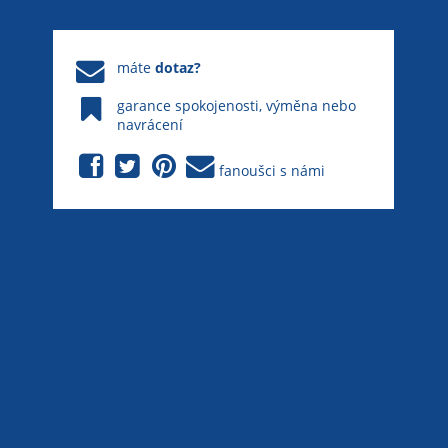
máte
dotaz?
garance spokojenosti, výměna nebo
navrácení
fanoušci s námi