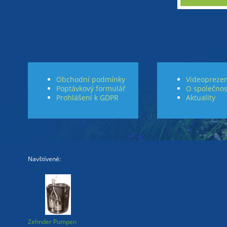
Obchodní podmínky
Videoprezen
Poptávkový formulář
O společnos
Prohlášení k GDPR
Aktuality
Navštívené:
Zehnder Pumpen