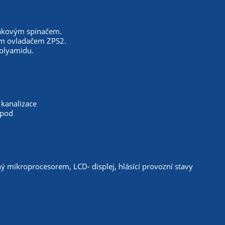
vákovým spínačem.
kým ovladačem ZPS2.
polyamidu.
kanalizace
apod
 mikroprocesorem, LCD- displej, hlásící provozní stavy