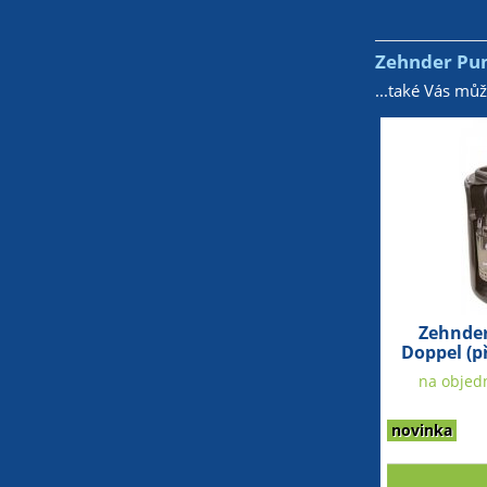
Zehnder Pum
...také Vás mů
Zehnde
Doppel (p
na objedn
novinka