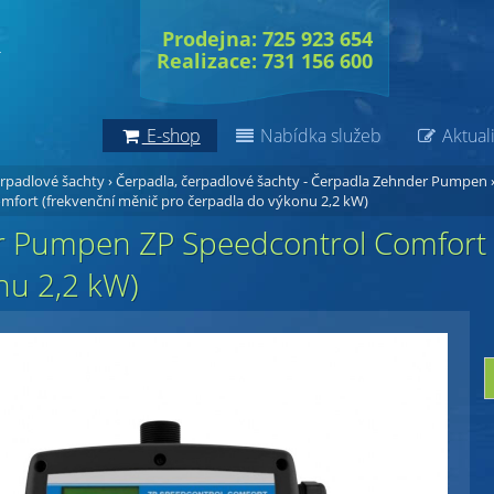
Prodejna: 725 923 654
Realizace: 731 156 600
E-shop
Nabídka služeb
Aktuali
erpadlové šachty
›
Čerpadla, čerpadlové šachty - Čerpadla Zehnder Pumpen
mfort (frekvenční měnič pro čerpadla do výkonu 2,2 kW)
 Pumpen ZP Speedcontrol Comfort (
nu 2,2 kW)