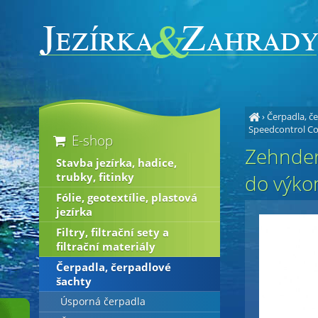
›
Čerpadla, č
Speedcontrol Co
E-shop
Zehnder
Stavba jezírka, hadice,
trubky, fitinky
do výko
Fólie, geotextílie, plastová
jezírka
Filtry, filtrační sety a
filtrační materiály
Čerpadla, čerpadlové
šachty
Úsporná čerpadla