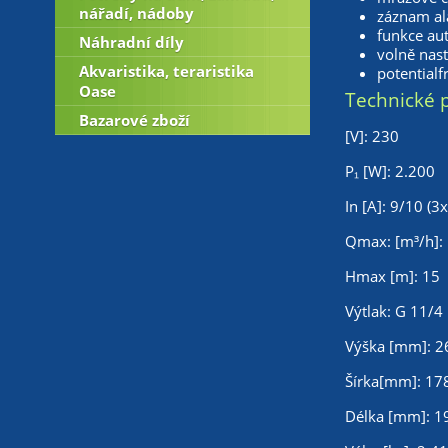
nářadí, nádoby
záznam a
funkce aut
Náhradní díly
volně nast
Akvaristika, teraristika
potentialf
Oase
Technické 
Bazarové zboží
[V]: 230
P₁ [W]: 2.200
In [A]: 9/10 (3
Qmax: [m³/h]:
Hmax [m]: 15
Výtlak: G 11/4
Výška [mm]: 2
Šírka[mm]: 17
Délka [mm]: 1