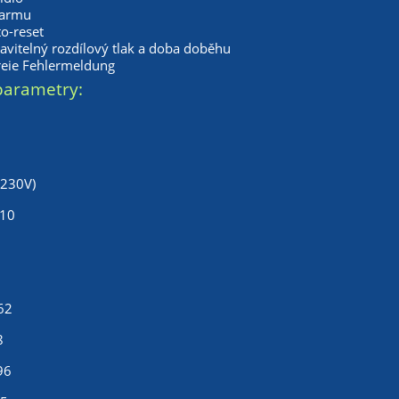
larmu
o-reset
avitelný rozdílový tlak a doba doběhu
reie Fehlermeldung
parametry:
x230V)
 10
62
8
96