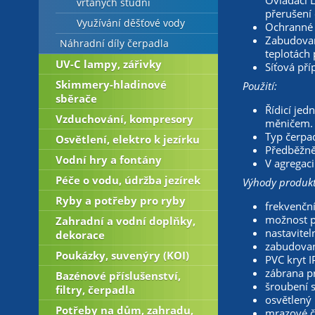
Ovládací L
vrtaných studní
přerušení
Využívání děšťové vody
Ochranné 
Zabudovaná
Náhradní díly čerpadla
teplotách
UV-C lampy, zářivky
Síťová pří
Skimmery-hladinové
Použití:
sběrače
Řídicí jed
Vzduchování, kompresory
měničem.
Typ čerpad
Osvětlení, elektro k jezírku
Předběžně
Vodní hry a fontány
V agregaci 
Péče o vodu, údržba jezírek
Výhody produkt
Ryby a potřeby pro ryby
frekvenčn
možnost př
Zahradní a vodní doplňky,
nastavitel
dekorace
zabudovan
Poukázky, suvenýry (KOI)
PVC kryt I
zábrana p
Bazénové příslušenství,
šroubení 
filtry, čerpadla
osvětlený 
Potřeby na dům, zahradu,
mrazové č