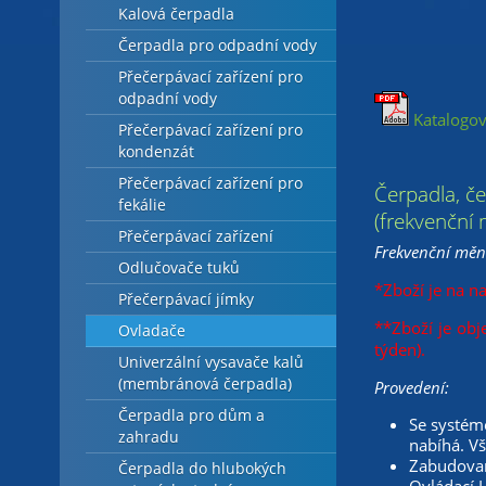
Kalová čerpadla
Čerpadla pro odpadní vody
Přečerpávací zařízení pro
odpadní vody
Katalogov
Přečerpávací zařízení pro
kondenzát
Přečerpávací zařízení pro
Čerpadla, č
fekálie
(frekvenční
Přečerpávací zařízení
Frekvenční měni
Odlučovače tuků
*Zboží je na n
Přečerpávací jímky
**Zboží je obj
Ovladače
týden).
Univerzální vysavače kalů
(membránová čerpadla)
Provedení:
Čerpadla pro dům a
Se systém
zahradu
nabíhá. V
Zabudovan
Čerpadla do hlubokých