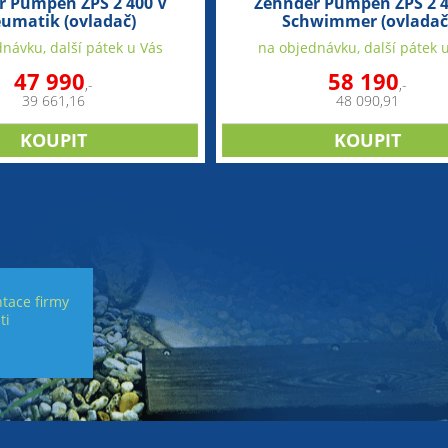
r Pumpen ZPS 2 400 V
Zehnder Pumpen ZPS 2 4
umatik (ovladač)
Schwimmer (ovladač
návku, další pátek u Vás
na objednávku, další pátek 
47 990
58 190
,-
,-
39 661,16
48 090,91
tace firmy
ti