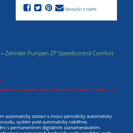
fanoušci s námi
e » Zehnder Pumpen ZP Speedcontrol Comfort
.
jednává a následně dodá zákazníkovi (termín dodání cca.
ém automaticky zastaví a znovu periodicky automaticky
proudu, systém poté automaticky naběhne.
udění s permanentním digitálním zaznamenáváním.