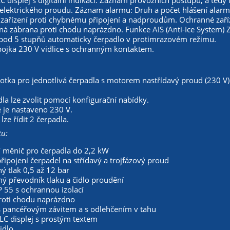
C displej s digitální indikací. Záznam provozních postupů, a tedy
 elektrického proudu. Záznam alarmu: Druh a počet hlášení alarm
zařízení proti chybnému připojení a nadproudům. Ochranné zaříz
 zábrana proti chodu naprázdno. Funkce AIS (Anti-Ice System) Za
 pod 5 stupňů automaticky čerpadlo v protimrazovém režimu.
pojka 230 V vidlice s ochranným kontaktem.
notka pro jednotlivá čerpadla s motorem nastřídavý proud (230 
la lze zvolit pomocí konfigurační nabídky.
 je nastaveno 230 V.
lze řídit 2 čerpadla.
u:
í měnič pro čerpadla do 2,2 kW
ipojení čerpadel na střídavý a trojfázový proud
ný tlak 0,5 až 12 bar
ý převodník tlaku a čidlo proudění
P 55 s ochrannou izolací
roti chodu naprázdno
s pancéřovým závitem a s odlehčením v tahu
LC displej s prostým textem
idlo