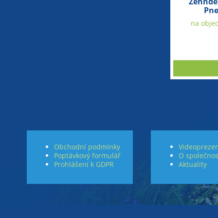
Zehnde
Pne
na objed
Obchodní podmínky
Videoprezen
Poptávkový formulář
O společnos
Prohlášení k GDPR
Aktuality