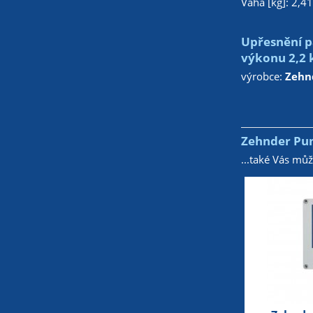
Váha [kg]: 2,4
Upřesnění p
výkonu 2,2 
výrobce:
Zehn
Zehnder Pum
...také Vás mů