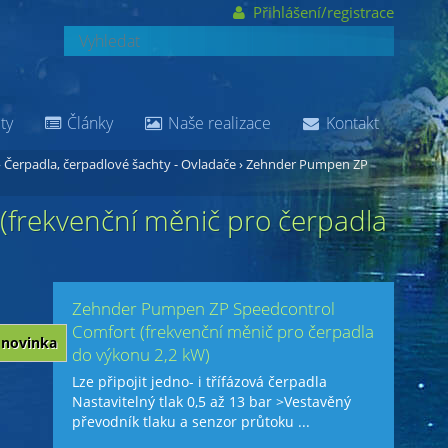
Přihlášení/registrace
ty
Články
Naše realizace
Kontakt
›
Čerpadla, čerpadlové šachty - Ovladače
›
Zehnder Pumpen ZP
frekvenční měnič pro čerpadla
Zehnder Pumpen ZP Speedcontrol
Comfort (frekvenční měnič pro čerpadla
novinka
do výkonu 2,2 kW)
Lze připojit jedno- i třífázová čerpadla
Nastavitelný tlak 0,5 až 13 bar >Vestavěný
převodník tlaku a senzor průtoku ...