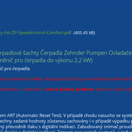
y-list-ZP-Speedcontrol-Comfort.pdf
(405.45 kB)
erpadlové šachty Čerpadla Zehnder Pumpen Ovladač
 měnič pro čerpadla do výkonu 2,2 kW)
č pro čerpadla.
ašem externím skladě, dostupnost zboží je manuálně prověřována
ednáváno v zahraničí,
nutná platba předem
, poté se zboží ob
em ART (Automatic Reset Test). V případě chodu nasucho se syst
šechny zadané hodnoty zůstanou zachovány i v případě výpadku 
ý převodník tlaku s digitální indikací. Zabudovaný snímač pro