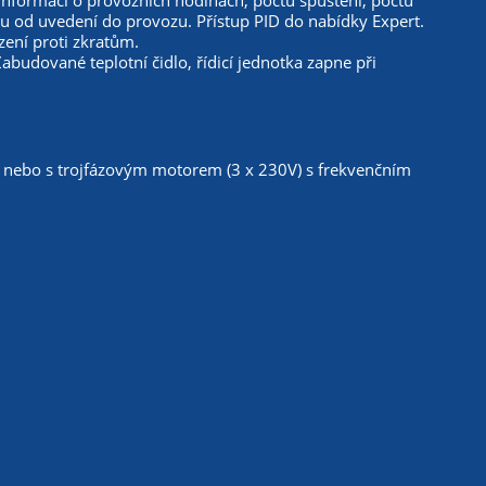
 informací o provozních hodinách, počtu spuštění, počtu
u od uvedení do provozu. Přístup PID do nabídky Expert.
ení proti zkratům.
budované teplotní čidlo, řídicí jednotka zapne při
V) nebo s trojfázovým motorem (3 x 230V) s frekvenčním