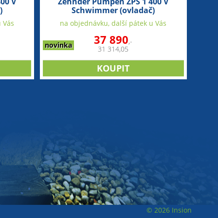
00 V
Zehnder Pumpen ZPS 1 400 V
)
Schwimmer (ovladač)
u Vás
na objednávku, další pátek u Vás
37 890
,-
novinka
31 314,05
© 2026 Insion