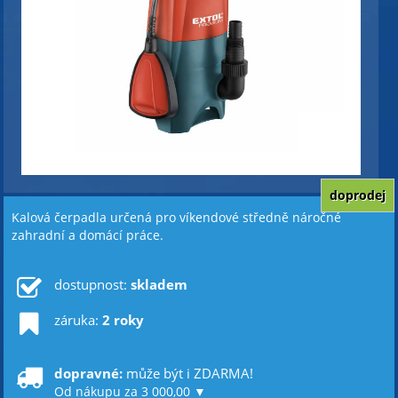
doprodej
Kalová čerpadla určená pro víkendové středně náročné
zahradní a domácí práce.
dostupnost:
skladem
záruka:
2 roky
dopravné:
může být i ZDARMA!
Od nákupu za 3 000,00 ▼