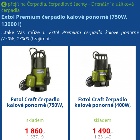
přejít na Čerpadla, čerpadlové šachty - Drenážní a užitková
čerpadla
Extol Premium čerpadlo kalové ponorné (750W,
13000 l)
...také Vás může u
Extol Premium čerpadlo kalové ponorné
(750W, 13000 l)
zajímat:
Extol Craft čerpadlo
Extol Craft čerpadlo
kalové ponorné (750W,
kalové ponorné (400W,
13000 l)
8000 l)
skladem
skladem
1 860
1 490
,-
,-
1 537,19
1 231,40