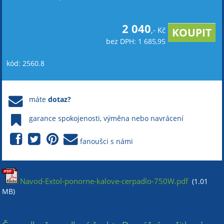
2 040
,- Kč
bez DPH: 1 685,95
kód: 2560.8
máte
dotaz?
garance spokojenosti, výměna nebo navrácení
fanoušci s námi
Navod-Extol-ponorne-kalove-cerpadlo-750W.pdf
(1.01
MB)