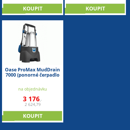
DOPRODEJ
doprodej
Oase ProMax MudDrain
7000 (ponorné čerpadlo
pro znečištěnou vodu)
na objednávku
3 176
,-
2 624,79
sleva