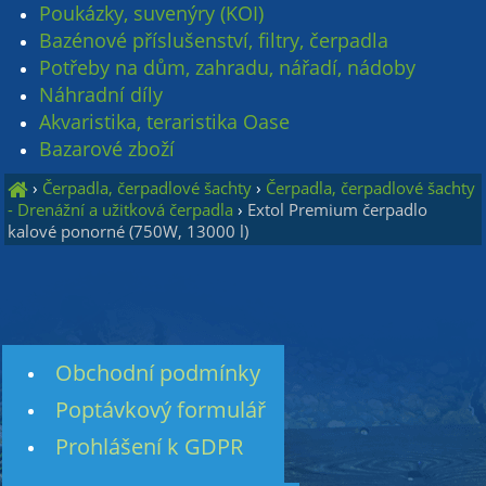
Poukázky, suvenýry (KOI)
Bazénové příslušenství, filtry, čerpadla
Potřeby na dům, zahradu, nářadí, nádoby
Náhradní díly
Akvaristika, teraristika Oase
Bazarové zboží
›
Čerpadla, čerpadlové šachty
›
Čerpadla, čerpadlové šachty
- Drenážní a užitková čerpadla
›
Extol Premium čerpadlo
kalové ponorné (750W, 13000 l)
Obchodní podmínky
Poptávkový formulář
Prohlášení k GDPR