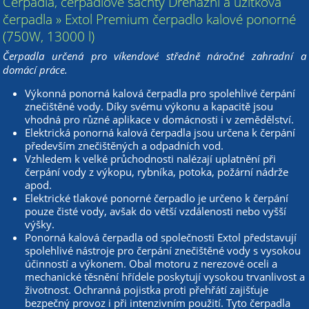
Čerpadla, čerpadlové šachty Drenážní a užitková
čerpadla » Extol Premium čerpadlo kalové ponorné
(750W, 13000 l)
Čerpadla určená pro víkendové středně náročné zahradní a
domácí práce.
Výkonná ponorná kalová čerpadla pro spolehlivé čerpání
znečištěné vody. Díky svému výkonu a kapacitě jsou
vhodná pro různé aplikace v domácnosti i v zemědělství.
Elektrická ponorná kalová čerpadla jsou určena k čerpání
především znečištěných a odpadních vod.
Vzhledem k velké průchodnosti nalézají uplatnění při
čerpání vody z výkopu, rybníka, potoka, požární nádrže
apod.
Elektrické tlakové ponorné čerpadlo je určeno k čerpání
pouze čisté vody, avšak do větší vzdálenosti nebo vyšší
výšky.
Ponorná kalová čerpadla od společnosti Extol představují
spolehlivé nástroje pro čerpání znečištěné vody s vysokou
účinností a výkonem. Obal motoru z nerezové oceli a
mechanické těsnění hřídele poskytují vysokou trvanlivost a
životnost. Ochranná pojistka proti přehřátí zajišťuje
bezpečný provoz i při intenzivním použití. Tyto čerpadla