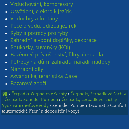
Vzduchování, kompresory
Osvětlení, elektro k jezírku
Vodní hry a fontány
Péče o vodu, údržba jezírek
Ryby a potřeby pro ryby
Zahradní a vodní doplňky, dekorace
Poukázky, suvenýry (KOI)
Bazénové příslušenství, filtry, čerpadla
Potřeby na dům, zahradu, nářadí, nádoby
Náhradní díly
Akvaristika, teraristika Oase
Bazarové zboží
›
Čerpadla, čerpadlové šachty
›
Čerpadla, čerpadlové šachty
- Čerpadla Zehnder Pumpen
›
Čerpadla, čerpadlové šachty -
Využívání děšťové vody
›
Zehnder Pumpen Tacomat 5 Comfort
(automatické řízení a dopouštění vody)