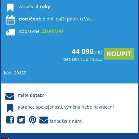
záruka:
2 roky
doručení:
5 dní, další pátek u Vás.
dopravné:
ZDARMA!
44 090
,- Kč
bez DPH: 36 438,02
kód: 20455
máte
dotaz?
garance spokojenosti, výměna nebo navrácení
fanoušci s námi