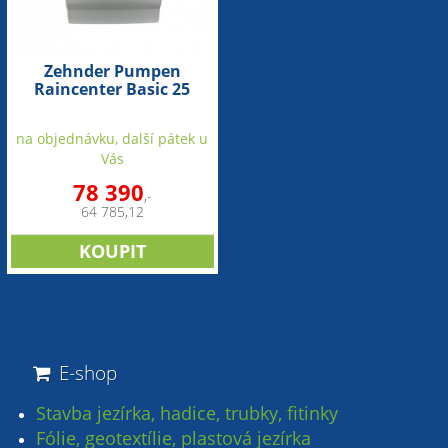
Zehnder Pumpen
Raincenter Basic 25
(jednotka pro
automatické zásobování
na objednávku, další pátek u
vodou)
Vás
78 390
,-
64 785,12
E-shop
Stavba jezírka, hadice, trubky, fitinky
Fólie, geotextílie, plastová jezírka