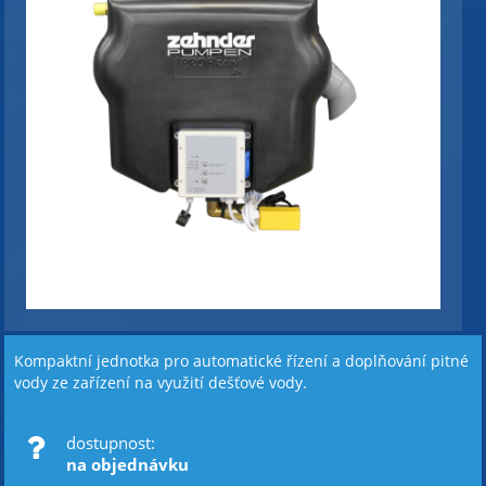
Kompaktní jednotka pro automatické řízení a doplňování pitné
vody ze zařízení na využití dešťové vody.
dostupnost:
na objednávku