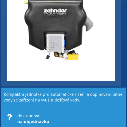
Kompaktní jednotka pro automatické řízení a doplňování pitné
vody ze zařízení na využití dešťové vody.
dostupnost:
na objednávku