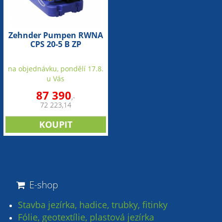
Zehnder Pumpen RWNA
CPS 20-5 B ZP
Speedcontrol Comfort
(zařízení pro využívání
na objednávku, pondělí 17.8.
dešťové vody z cisterny)
u Vás
87 390
,-
72 223,14
E-shop
Stavba jezírka, hadice, trubky, fitinky
Fólie, geotextílie, plastová jezírka