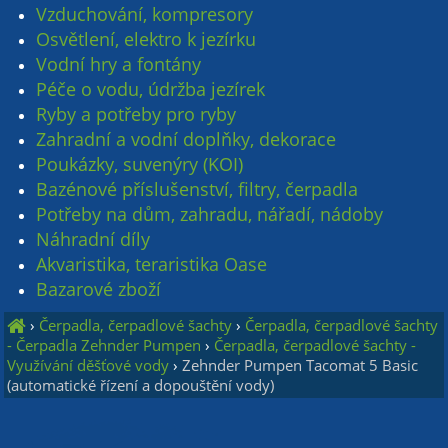
Vzduchování, kompresory
Osvětlení, elektro k jezírku
Vodní hry a fontány
Péče o vodu, údržba jezírek
Ryby a potřeby pro ryby
Zahradní a vodní doplňky, dekorace
Poukázky, suvenýry (KOI)
Bazénové příslušenství, filtry, čerpadla
Potřeby na dům, zahradu, nářadí, nádoby
Náhradní díly
Akvaristika, teraristika Oase
Bazarové zboží
›
Čerpadla, čerpadlové šachty
›
Čerpadla, čerpadlové šachty
- Čerpadla Zehnder Pumpen
›
Čerpadla, čerpadlové šachty -
Využívání děšťové vody
›
Zehnder Pumpen Tacomat 5 Basic
(automatické řízení a dopouštění vody)