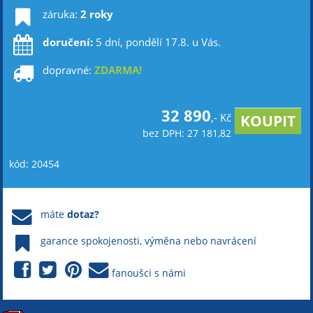
záruka:
2 roky
doručení:
5 dní, pondělí 17.8. u Vás.
dopravné:
ZDARMA!
32 890
,- Kč
bez DPH: 27 181,82
kód: 20454
máte
dotaz?
garance spokojenosti, výměna nebo navrácení
fanoušci s námi