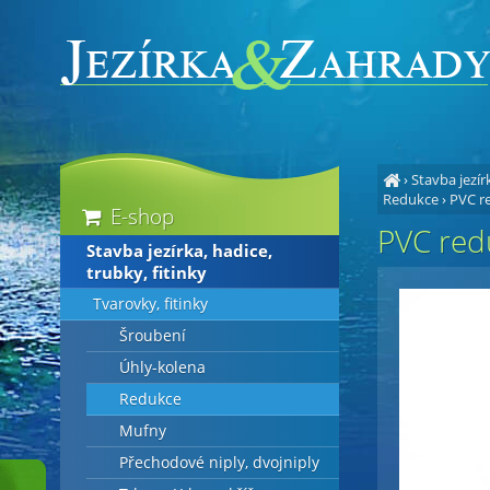
›
Stavba jezírk
Redukce
›
PVC re
E-shop
PVC red
Stavba jezírka, hadice,
trubky, fitinky
Tvarovky, fitinky
Šroubení
Úhly-kolena
Redukce
Mufny
Přechodové niply, dvojniply