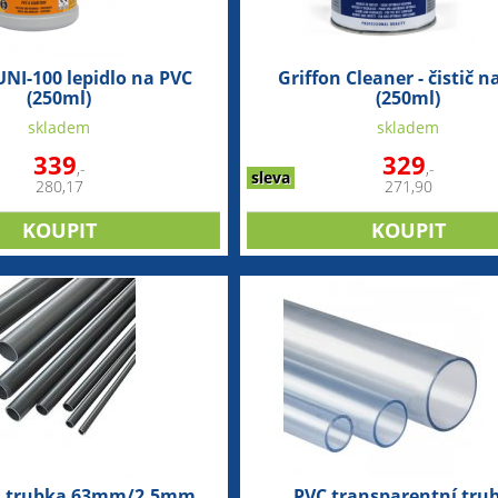
UNI-100 lepidlo na PVC
Griffon Cleaner - čistič n
(250ml)
(250ml)
skladem
skladem
339
329
,-
,-
sleva
280,17
271,90
á trubka 63mm/2,5mm
PVC transparentní tru