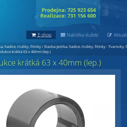
Prodejna: 725 923 654
Realizace: 731 156 600
E-shop
Nabídka služeb
Aktuali
a, hadice, trubky, fitinky
›
Stavba jezírka, hadice, trubky, fitinky - Tvarovky, f
dukce krátká 63 x 40mm (lep.)
ukce krátká 63 x 40mm (lep.)