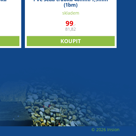
(1bm)
skladem
99
,-
81,82
© 2026 Insion