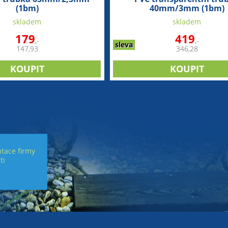
(1bm)
40mm/3mm (1bm)
skladem
skladem
179
419
,-
,-
sleva
147,93
346,28
tace firmy
ti