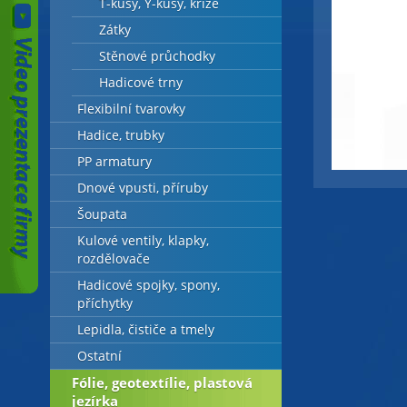
T-kusy, Y-kusy, kříže
Zátky
Stěnové průchodky
Hadicové trny
Flexibilní tvarovky
Hadice, trubky
PP armatury
Dnové vpusti, příruby
Šoupata
Kulové ventily, klapky,
rozdělovače
Hadicové spojky, spony,
příchytky
Lepidla, čističe a tmely
Ostatní
Fólie, geotextílie, plastová
jezírka