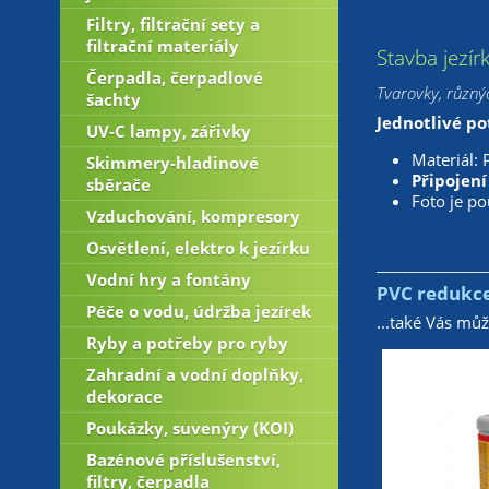
Filtry, filtrační sety a
filtrační materiály
Stavba jezír
Čerpadla, čerpadlové
Tvarovky, různýc
šachty
Jednotlivé po
UV-C lampy, zářivky
Materiál: 
Skimmery-hladinové
Připojení
sběrače
Foto je po
Vzduchování, kompresory
Osvětlení, elektro k jezírku
Vodní hry a fontány
PVC redukce
Péče o vodu, údržba jezírek
...také Vás mů
Ryby a potřeby pro ryby
Zahradní a vodní doplňky,
dekorace
Poukázky, suvenýry (KOI)
Bazénové příslušenství,
filtry, čerpadla