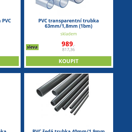
a PVC
PVC transparentní trubka
63mm/1,8mm (1bm)
skladem
989
,-
sleva
817,36
bka
PVC šedá trubka 40mm/1,9mm