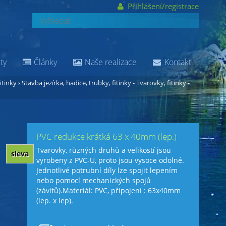
Přihlášení/registrace
ty
Články
Naše realizace
Kontakt
itinky
›
Stavba jezírka, hadice, trubky, fitinky - Tvarovky, fitinky -
PVC redukce krátká 63 x 40mm (lep.)
Tvarovky, různých druhů a velikostí jsou
sleva
vyrobeny z PVC-U, proto jsou vysoce odolné.
Jednotlivé potrubní díly lze spojit lepením
nebo pomocí mechanických spojů
(závitů).Materiál: PVC, připojení : 63x40mm
(lep. x lep).