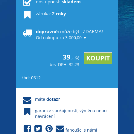
dostupnost:
skladem
záruka:
2 roky
dopravné:
může být i ZDARMA!
Od nákupu za 3 000,00 ▼
39
,- Kč
bez DPH: 32,23
kód: 0612
máte
dotaz?
garance spokojenosti, výměna nebo
navrácení
fanoušci s námi