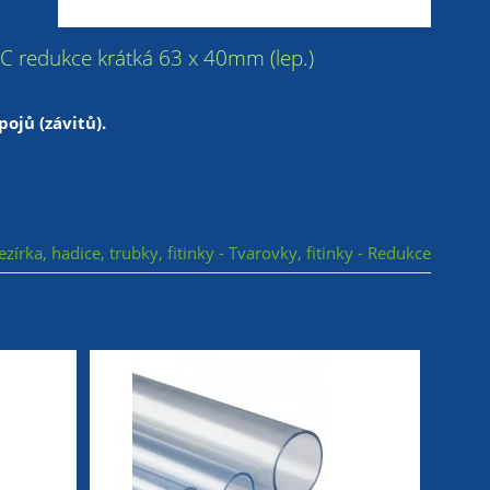
 PVC redukce krátká 63 x 40mm (lep.)
ojů (závitů).
ezírka, hadice, trubky, fitinky - Tvarovky, fitinky - Redukce