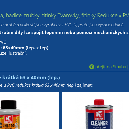
ka, hadice, trubky, fitinky Tvarovky, fitinky Redukce »
h druhů a velikostí jsou vyrobeny z PVC-U, proto jsou vysoce odolné.
trubní díly lze spojit lepením nebo pomocí mechanických sp
PVC
 : 63x40mm (lep. x lep).
uze ilustrační.
přejít na Stavba j
 krátká 63 x 40mm (lep.)
že u
PVC redukce krátká 63 x 40mm (lep.)
zajímat: