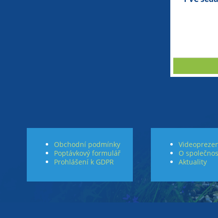
Obchodní podmínky
Videoprezen
Poptávkový formulář
O společnos
Prohlášení k GDPR
Aktuality