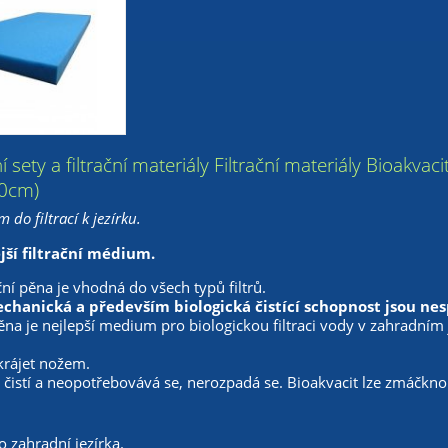
ační sety a filtrační materiály Filtrační materiály Bioakvac
0cm)
 do filtrací k jezírku.
ší filtrační médium.
ační pěna je vhodná do všech typů filtrů.
chanická a především biologická čistící schopnost jsou n
pěna je nejlepší medium pro biologickou filtraci vody v zahradním
krájet nožem.
čistí a neopotřebovává se, nerozpadá se. Bioakvacit lze zmáčknou
o zahradní jezírka.