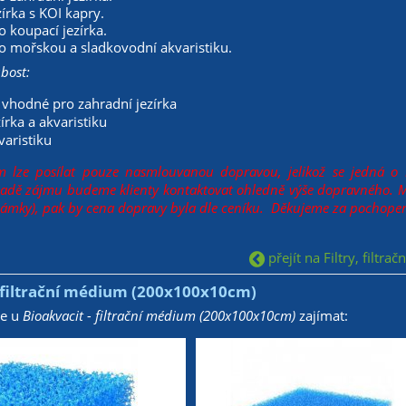
zírka s KOI kapry.
ro koupací jezírka.
ro mořskou a sladkovodní akvaristiku.
ubost:
í vhodné pro zahradní jezírka
zírka a akvaristiku
varistiku
m lze posílat pouze nasmlouvanou dopravou, jelikož se jedná o
padě zájmu budeme klienty kontaktovat ohledně výše dopravného. 
ámky), pak by cena dopravy byla dle ceníku. Děkujeme za pochope
přejít na Filtry, filtrač
- filtrační médium (200x100x10cm)
že u
Bioakvacit - filtrační médium (200x100x10cm)
zajímat: