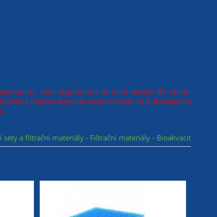
 nadrozměr. Cena dopravného se bude odvíjet dle ceníku
Můžeme v případě domluvy desku nařezat na 2-3kusy(nutno
ní.
ní sety a filtrační materiály - Filtrační materiály - Bioakvacit