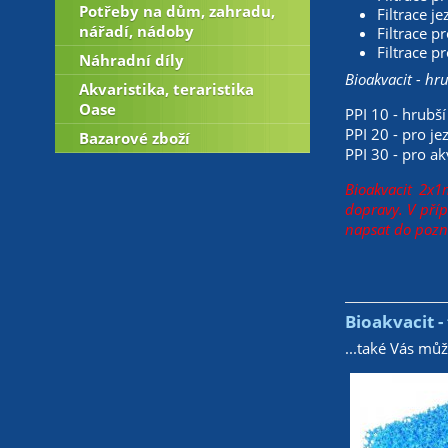
Potřeby na dům, zahradu,
Filtrace je
nářadí, nádoby
Filtrace p
Filtrace p
Náhradní díly
Bioakvacit - hr
Akvaristika, teraristika
Oase
PPI 10 - hrubš
PPI 20 - pro je
Bazarové zboží
PPI 30 - pro ak
Bioakvacit 2x1
dopravy. V pří
napsat do pozn
Bioakvacit 
...také Vás mů