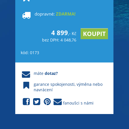
dopravné:
ZDARMA!
4 899
,- Kč
bez DPH: 4 048,76
kód: 0173
máte
dotaz?
garance spokojenosti, výměna nebo
navrácení
fanoušci s námi