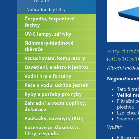
Ostatní
Náhradní díly filtry
Čerpadla, čerpadlové
šachty
UV-C lampy, zářivky
Skimmery-hladinové
sběrače
Filtry, filtr
Vzduchování, kompresory
(200x100x1
Osvětlení, elektro k jezírku
Filtrační médium
Vodní hry a fontány
Nejpoužívaněj
Péče o vodu, údržba jezírek
Tato filtr
Ryby a potřeby pro ryby
Veliká me
Filtrační 
Zahradní a vodní doplňky,
plochou.
dekorace
Lze lehce 
Poukázky, suvenýry (KOI)
Snadno se 
Využití:
Bazénové příslušenství,
filtry, čerpadla
Filtrace pr