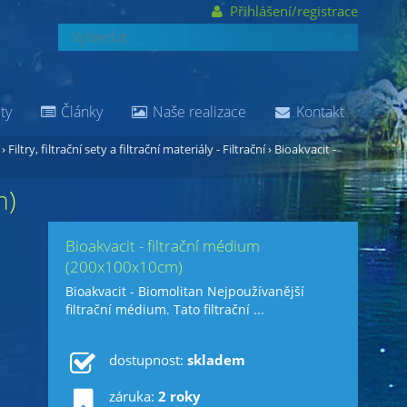
Přihlášení/registrace
ty
Články
Naše realizace
Kontakt
›
Filtry, filtrační sety a filtrační materiály - Filtrační
›
Bioakvacit -
m)
Bioakvacit - filtrační médium
(200x100x10cm)
Bioakvacit - Biomolitan Nejpoužívanější
filtrační médium. Tato filtrační ...
dostupnost:
skladem
záruka:
2 roky