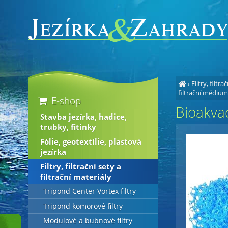
›
Filtry, filtra
filtrační médiu
E-shop
Bioakvac
Stavba jezírka, hadice,
trubky, fitinky
Fólie, geotextílie, plastová
jezírka
Filtry, filtrační sety a
filtrační materiály
Tripond Center Vortex filtry
Tripond komorové filtry
Modulové a bubnové filtry