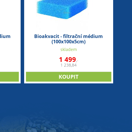
édium
Bioakvacit - filtrační médium
(100x100x5cm)
skladem
1 499
,-
1 238,84