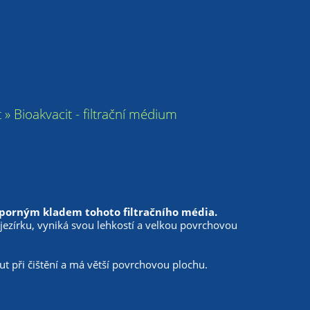
it » Bioakvacit - filtrační médium
esporným kladem tohoto filtračního média.
 jezírku, vyniká svou lehkostí a velkou povrchovou
t při čištění a má větší povrchovou plochu.