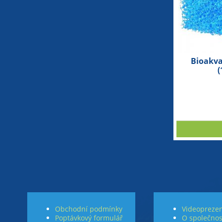
Bioakva
Obchodní podmínky
Videoprezen
Poptávkový formulář
O společnos