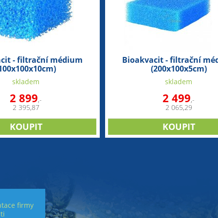
cit - filtrační médium
Bioakvacit - filtrační m
(100x100x10cm)
(200x100x5cm)
skladem
skladem
2 899
2 499
,-
,-
2 395,87
2 065,29
tace firmy
ti