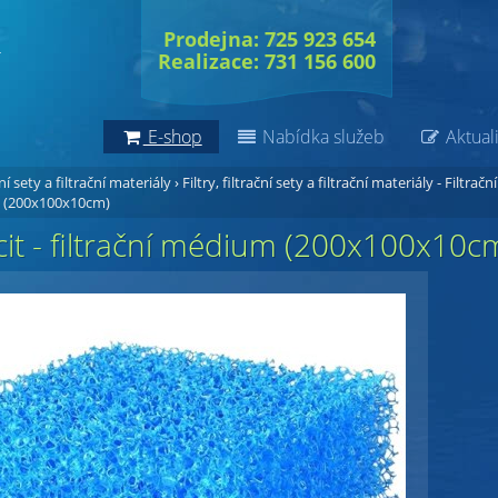
Prodejna: 725 923 654
Realizace: 731 156 600
E-shop
Nabídka služeb
Aktuali
ční sety a filtrační materiály
›
Filtry, filtrační sety a filtrační materiály - Filtrační
m (200x100x10cm)
it - filtrační médium (200x100x10c