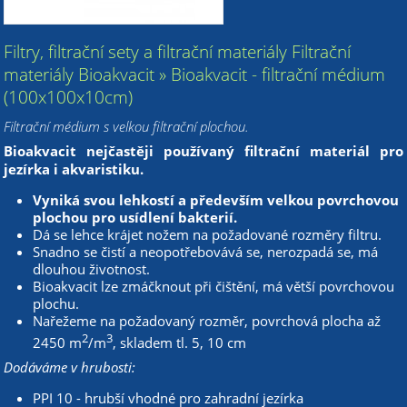
Filtry, filtrační sety a filtrační materiály Filtrační
materiály Bioakvacit » Bioakvacit - filtrační médium
(100x100x10cm)
Filtrační médium s velkou filtrační plochou.
Bioakvacit nejčastěji používaný filtrační materiál pro
jezírka i akvaristiku.
Vyniká svou lehkostí a především velkou povrchovou
plochou pro usídlení bakterií.
Dá se lehce krájet nožem na požadované rozměry filtru.
Snadno se čistí a neopotřebovává se, nerozpadá se, má
dlouhou životnost.
Bioakvacit lze zmáčknout při čištění, má větší povrchovou
plochu.
Nařežeme na požadovaný rozměr, povrchová plocha až
2
3
2450 m
/m
, skladem tl. 5, 10 cm
Dodáváme v hrubosti:
PPI 10 - hrubší vhodné pro zahradní jezírka