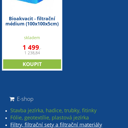
Bioakvacit - filtrační
médium (100x100x5cm)
skladem
1 499
,-
1 238,84
E-shop
Stavba jezírka, hadice, trubky, fitinky
Fólie, geotextílie, plastová jezírka
Filtry, filtrační sety a filtrační materiály