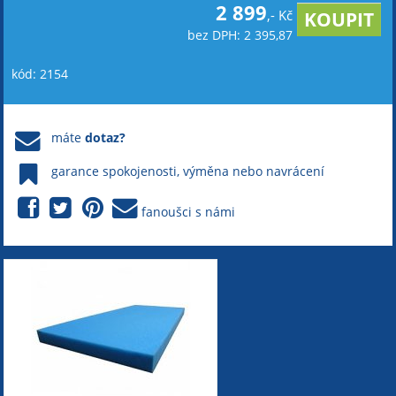
2 899
,- Kč
bez DPH: 2 395,87
kód: 2154
máte
dotaz?
garance spokojenosti, výměna nebo navrácení
fanoušci s námi