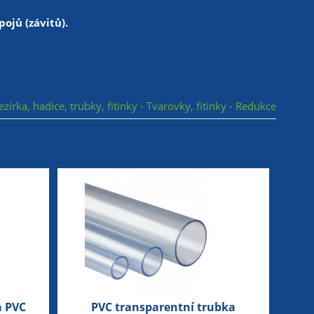
ojů (závitů).
ezírka, hadice, trubky, fitinky - Tvarovky, fitinky - Redukce
a PVC
PVC transparentní trubka