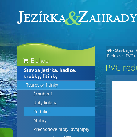
›
Stavba jezírk
Redukce
›
PVC re
E-shop
PVC red
Stavba jezírka, hadice,
trubky, fitinky
Tvarovky, fitinky
Šroubení
Úhly-kolena
Redukce
Mufny
Přechodové niply, dvojniply