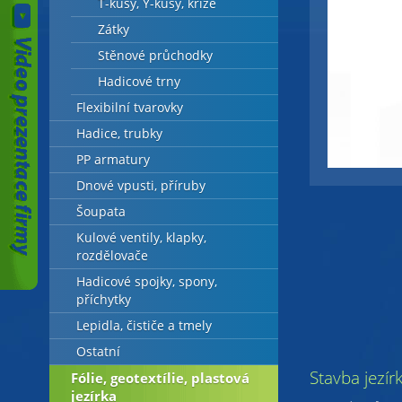
T-kusy, Y-kusy, kříže
Zátky
Stěnové průchodky
Hadicové trny
Flexibilní tvarovky
Hadice, trubky
PP armatury
Dnové vpusti, příruby
Šoupata
Kulové ventily, klapky,
rozdělovače
Hadicové spojky, spony,
příchytky
Lepidla, čističe a tmely
Ostatní
Stavba jezír
Fólie, geotextílie, plastová
jezírka