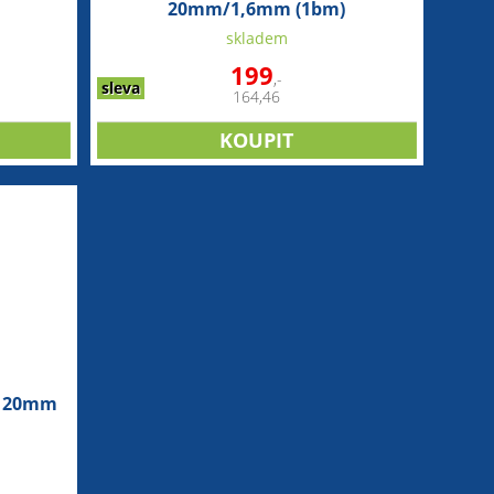
20mm/1,6mm (1bm)
skladem
199
,-
sleva
164,46
ce 20mm