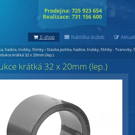
Prodejna: 725 923 654
Realizace: 731 156 600
E-shop
Nabídka služeb
Aktuali
a, hadice, trubky, fitinky
›
Stavba jezírka, hadice, trubky, fitinky - Tvarovky, f
dukce krátká 32 x 20mm (lep.)
ukce krátká 32 x 20mm (lep.)