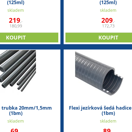
(125ml)
(125ml)
skladem
skladem
219
209
,-
,-
180,99
172,73
á trubka 20mm/1,5mm
Flexi jezírková šedá hadi
(1bm)
(1bm)
skladem
skladem
69
89