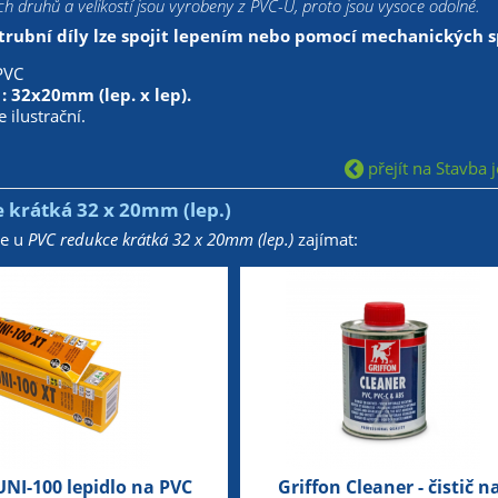
h druhů a velikostí jsou vyrobeny z PVC-U, proto jsou vysoce odolné.
trubní díly lze spojit lepením nebo pomocí mechanických sp
PVC
 : 32x20mm (lep. x lep).
 ilustrační.
přejít na Stavba j
 krátká 32 x 20mm (lep.)
že u
PVC redukce krátká 32 x 20mm (lep.)
zajímat:
UNI-100 lepidlo na PVC
Griffon Cleaner - čistič n