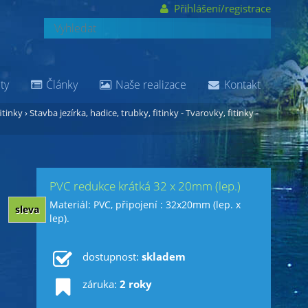
Přihlášení/registrace
ty
Články
Naše realizace
Kontakt
itinky
›
Stavba jezírka, hadice, trubky, fitinky - Tvarovky, fitinky -
PVC redukce krátká 32 x 20mm (lep.)
Materiál: PVC, připojení : 32x20mm (lep. x
sleva
lep).
dostupnost:
skladem
záruka:
2 roky