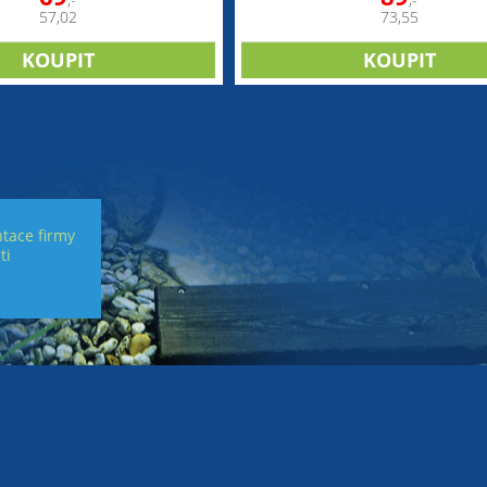
,-
,-
57,02
73,55
tace firmy
ti