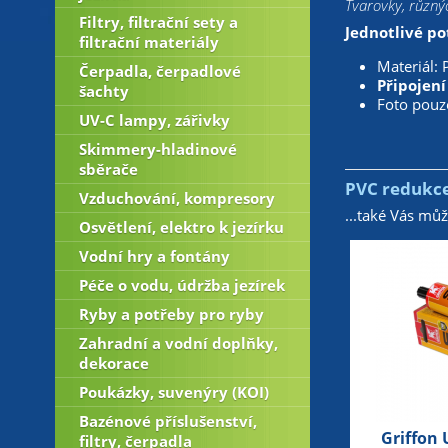
Tvarovky, různýc
Filtry, filtrační sety a
Jednotlivé po
filtrační materiály
Materiál: 
Čerpadla, čerpadlové
Připojení
šachty
Foto pouze
UV-C lampy, zářivky
Skimmery-hladinové
sběrače
PVC redukce
Vzduchování, kompresory
...také Vás mů
Osvětlení, elektro k jezírku
Vodní hry a fontány
Péče o vodu, údržba jezírek
Ryby a potřeby pro ryby
Zahradní a vodní doplňky,
dekorace
Poukázky, suvenýry (KOI)
Bazénové příslušenství,
Griffon 
filtry, čerpadla