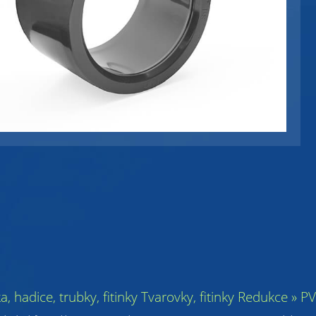
ka, hadice, trubky, fitinky Tvarovky, fitinky Redukce »