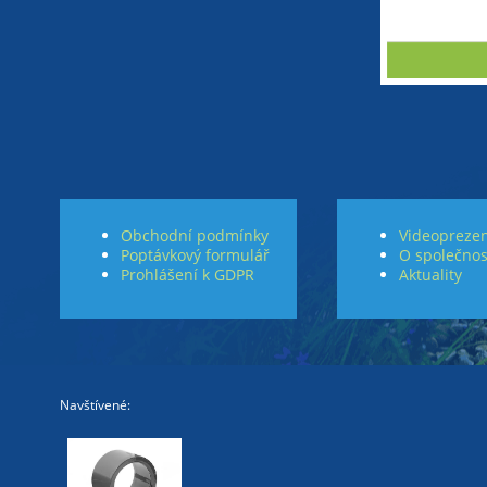
Obchodní podmínky
Videoprezen
Poptávkový formulář
O společnos
Prohlášení k GDPR
Aktuality
Navštívené: