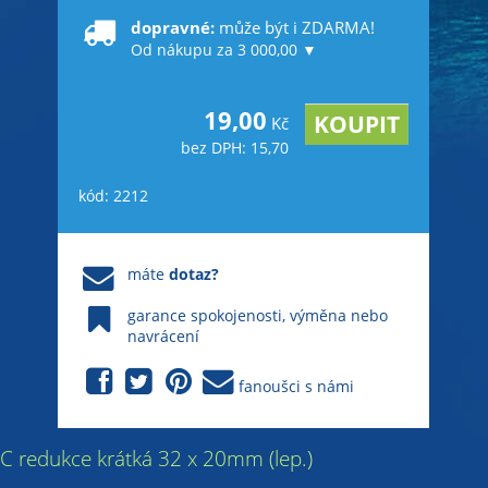
dopravné:
může být i ZDARMA!
Od nákupu za 3 000,00 ▼
19,00
Kč
bez DPH: 15,70
kód: 2212
máte
dotaz?
garance spokojenosti, výměna nebo
navrácení
fanoušci s námi
 PVC redukce krátká 32 x 20mm (lep.)