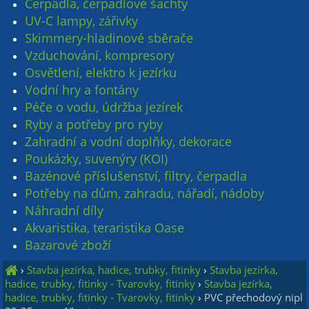
Čerpadla, čerpadlové šachty
UV-C lampy, zářivky
Skimmery-hladinové sběrače
Vzduchování, kompresory
Osvětlení, elektro k jezírku
Vodní hry a fontány
Péče o vodu, údržba jezírek
Ryby a potřeby pro ryby
Zahradní a vodní doplňky, dekorace
Poukázky, suvenýry (KOI)
Bazénové příslušenství, filtry, čerpadla
Potřeby na dům, zahradu, nářadí, nádoby
Náhradní díly
Akvaristika, teraristika Oase
Bazarové zboží
›
Stavba jezírka, hadice, trubky, fitinky
›
Stavba jezírka,
hadice, trubky, fitinky - Tvarovky, fitinky
›
Stavba jezírka,
hadice, trubky, fitinky - Tvarovky, fitinky
›
PVC přechodový nipl