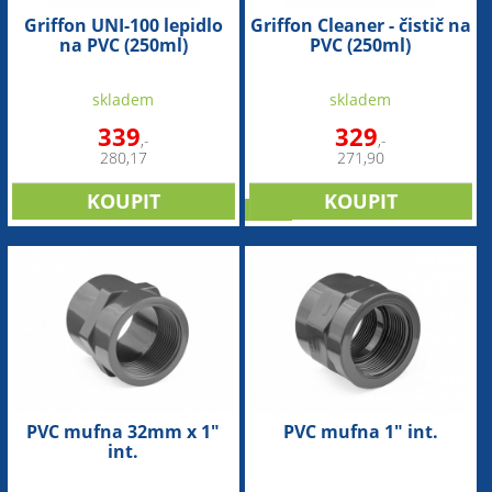
Griffon UNI-100 lepidlo
Griffon Cleaner - čistič na
na PVC (250ml)
PVC (250ml)
skladem
skladem
339
329
,-
,-
280,17
271,90
sleva
PVC mufna 32mm x 1"
PVC mufna 1" int.
int.