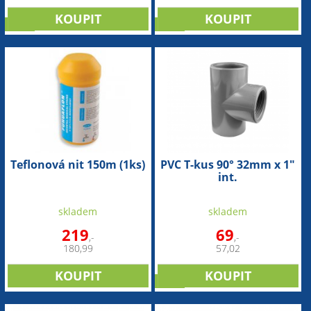
sleva
sleva
Teflonová nit 150m (1ks)
PVC T-kus 90° 32mm x 1"
int.
skladem
skladem
219
69
,-
,-
180,99
57,02
sleva