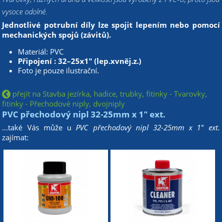
vysoce odolné.
Jednotlivé potrubní díly lze spojit lepením nebo pomocí
mechanických spojů (závitů).
Materiál: PVC
Připojení : 32–25x1" (lep.xvněj.z.)
Foto je pouze ilustrační.
přejít na Stavba jezírka, hadice, trubky, fitinky - Tvarovky,
fitinky - Přechodové niply, dvojniply
PVC přechodový nipl 32-25mm x 1" ext.
...také Vás může u
PVC přechodový nipl 32-25mm x 1" ext.
zajímat: