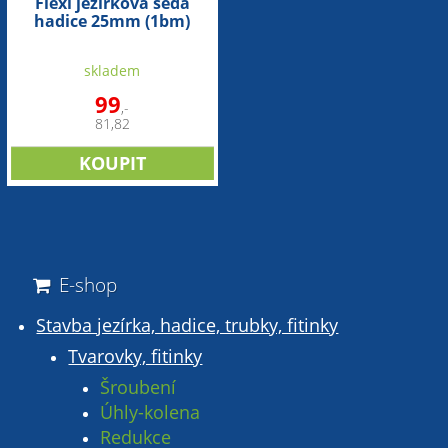
Flexi jezírková šedá
hadice 25mm (1bm)
skladem
99
,-
81,82
E-shop
Stavba jezírka, hadice, trubky, fitinky
Tvarovky, fitinky
Šroubení
Úhly-kolena
Redukce