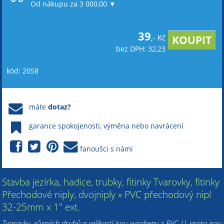
Od nákupu za 3 000,00 ▼
39
,- Kč
bez DPH: 32,23
kód: 2058
máte
dotaz?
garance spokojenosti, výměna nebo navrácení
fanoušci s námi
Stavba jezírka, hadice, trubky, fitinky Tvarovky, fitinky
Přechodové niply, dvojniply » PVC přechodový nipl
32-25mm x 1" ext.
Tvarovky, různých druhů a velikostí jsou vyrobeny z PVC-U, proto jsou