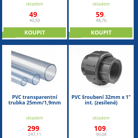
skladem
skladem
49
59
,-
,-
40,50
48,76
sleva
sleva
PVC transparentní
PVC šroubení 32mm x 1"
trubka 25mm/1,9mm
int. (zesílené)
(1bm)
skladem
skladem
299
109
,-
,-
247,11
90,08