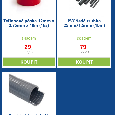
Teflonová páska 12mm x
PVC šedá trubka
0,75mm x 10m (1ks)
25mm/1,5mm (1bm)
skladem
skladem
29
79
,-
,-
23,97
65,29