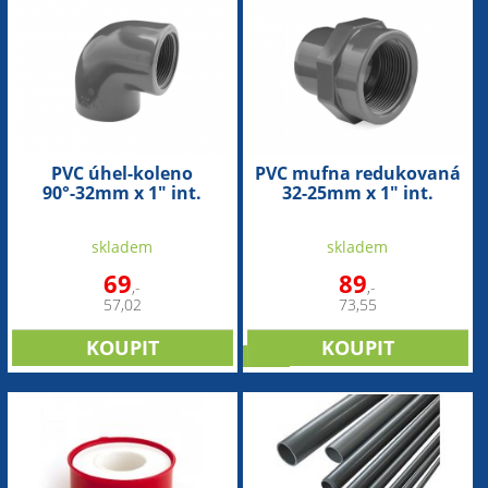
PVC úhel-koleno
PVC mufna redukovaná
90°-32mm x 1" int.
32-25mm x 1" int.
skladem
skladem
69
89
,-
,-
57,02
73,55
sleva