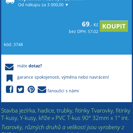
Od nákupu za 3 000,00 ▼
69
,- Kč
bez DPH: 57,02
kód: 3748
máte
dotaz?
garance spokojenosti, výměna nebo navrácení
fanoušci s námi
Stavba jezírka, hadice, trubky, fitinky Tvarovky, fitinky
T-kusy, Y-kusy, kříže » PVC T-kus 90° 32mm x 1" int.
Tvarovky, různých druhů a velikostí jsou vyrobeny z