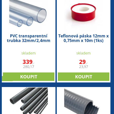
PVC transparentní
Teflonová páska 12mm x
trubka 32mm/2,4mm
0,75mm x 10m (1ks)
(1bm)
skladem
skladem
339
29
,-
,-
280,17
23,97
sleva