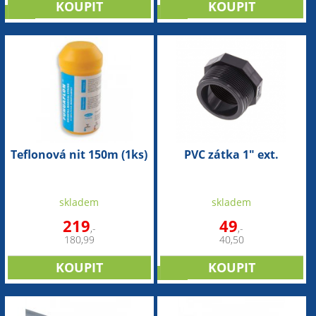
sleva
sleva
Teflonová nit 150m (1ks)
PVC zátka 1" ext.
skladem
skladem
219
49
,-
,-
180,99
40,50
sleva