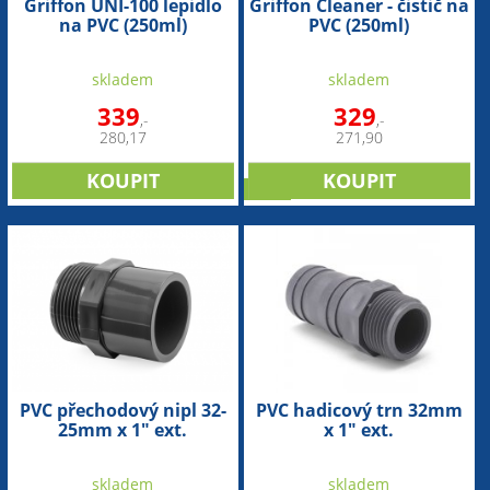
Griffon UNI-100 lepidlo
Griffon Cleaner - čistič na
na PVC (250ml)
PVC (250ml)
skladem
skladem
339
329
,-
,-
280,17
271,90
sleva
PVC přechodový nipl 32-
PVC hadicový trn 32mm
25mm x 1" ext.
x 1" ext.
skladem
skladem