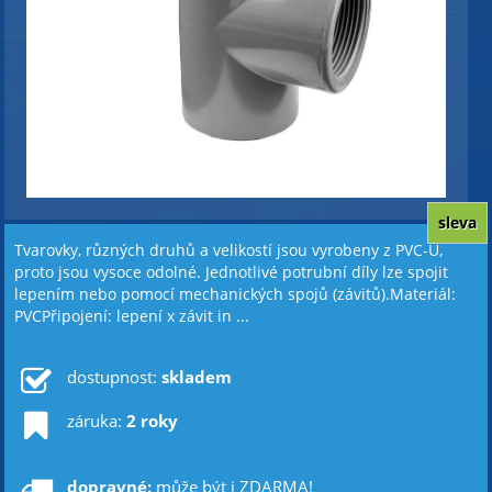
sleva
Tvarovky, různých druhů a velikostí jsou vyrobeny z PVC-U,
proto jsou vysoce odolné. Jednotlivé potrubní díly lze spojit
lepením nebo pomocí mechanických spojů (závitů).Materiál:
PVCPřipojení: lepení x závit in ...
dostupnost:
skladem
záruka:
2 roky
dopravné:
může být i ZDARMA!