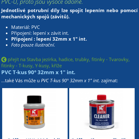
PVC-U, proto jsou vysoce odolné.
Jednotlivé potrubní díly lze spojit lepením nebo pomocí
mechanických spojů (závitů).
Materiál: PVC
Připojení: lepení x závit int.
Připojení : lepení 32mm x 1" int.
Foto pouze ilustrační.
přejít na Stavba jezírka, hadice, trubky, fitinky - Tvarovky,
fitinky - T-kusy, Y-kusy, kříže
PVC T-kus 90° 32mm x 1" int.
...také Vás může u
PVC T-kus 90° 32mm x 1" int.
zajímat: