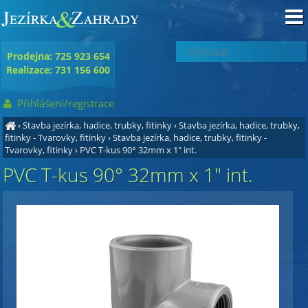
Prodejna: 725 923 654
Realizace: 731 156 600
Přihlášení/registrace
›
Stavba jezírka, hadice, trubky, fitinky
›
Stavba jezírka, hadice, trubky,
fitinky - Tvarovky, fitinky
›
Stavba jezírka, hadice, trubky, fitinky -
Tvarovky, fitinky
›
PVC T-kus 90° 32mm x 1" int.
PVC T-kus 90° 32mm x 1" int.