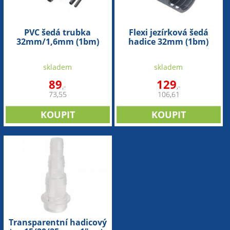
PVC šedá trubka
Flexi jezírková šedá
32mm/1,6mm (1bm)
hadice 32mm (1bm)
skladem
skladem
89
129
,-
,-
73,55
106,61
Transparentní hadicový