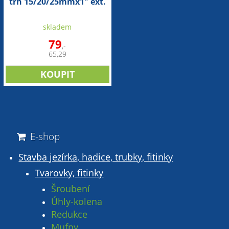
trn 15/20/25mmx1" ext.
skladem
79
,-
65,29
E-shop
Stavba jezírka, hadice, trubky, fitinky
Tvarovky, fitinky
Šroubení
Úhly-kolena
Redukce
Mufny