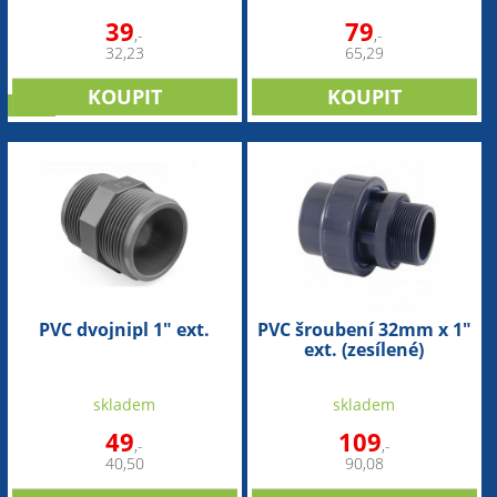
39
79
,-
,-
32,23
65,29
sleva
PVC dvojnipl 1" ext.
PVC šroubení 32mm x 1"
ext. (zesílené)
skladem
skladem
49
109
,-
,-
40,50
90,08