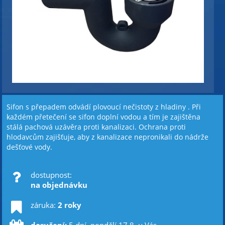
Sifon s přepadem odvádí plovoucí nečistoty z hladiny . Při
každém přetečení se sifon doplní vodou a tím je zajištěna
stálá pachová uzávěra proti kanalizaci. Ochrana proti
hlodavcům zajišťuje, aby z kanalizace nepronikali do nádrže
dešťové vody.
dostupnost:
na objednávku
záruka:
2 roky