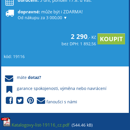
doručení:
5 dní, pondělí 17.8. u Vás.
dopravné:
může být i ZDARMA!
Od nákupu za 3 000,00 ▼
2 290
,- Kč
bez DPH: 1 892,56
kód: 19116
máte
dotaz?
garance spokojenosti, výměna nebo navrácení
fanoušci s námi
Katalogovy-list-19116_cz.pdf
(544.46 kB)