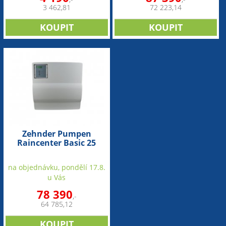
3 462,81
72 223,14
Zehnder Pumpen
Raincenter Basic 25
(jednotka pro
automatické zásobování
na objednávku, pondělí 17.8.
vodou)
u Vás
78 390
,-
64 785,12