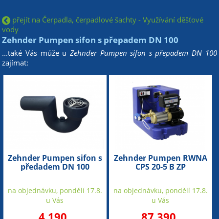
přejít na Čerpadla, čerpadlové šachty - Využívání děšťové
vody
Zehnder Pumpen sifon s přepadem DN 100
...také Vás může u
Zehnder Pumpen sifon s přepadem DN 100
zajímat:
Zehnder Pumpen sifon s
Zehnder Pumpen RWNA
předadem DN 100
CPS 20-5 B ZP
Speedcontrol Comfort
(zařízení pro využívání
na objednávku, pondělí 17.8.
na objednávku, pondělí 17.8.
dešťové vody z cisterny)
u Vás
u Vás
4 190
87 390
,-
,-