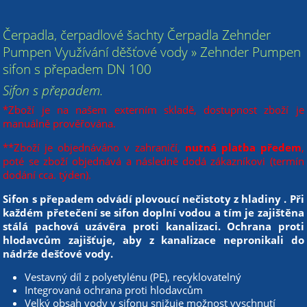
Čerpadla, čerpadlové šachty Čerpadla Zehnder
Pumpen Využívání děšťové vody » Zehnder Pumpen
sifon s přepadem DN 100
Sifon s přepadem.
*Zboží je na našem externím skladě, dostupnost zboží je
manuálně prověřována.
**Zboží je objednáváno v zahraničí,
nutná platba předem
,
poté se zboží objednává a následně dodá zákazníkovi (termín
dodání cca. týden).
Sifon s přepadem odvádí plovoucí nečistoty z hladiny . Při
každém přetečení se sifon doplní vodou a tím je zajištěna
stálá pachová uzávěra proti kanalizaci. Ochrana proti
hlodavcům zajišťuje, aby z kanalizace nepronikali do
nádrže dešťové vody.
Vestavný díl z polyetylénu (PE), recyklovatelný
Integrovaná ochrana proti hlodavcům
Velký obsah vody v sifonu snižuje možnost vyschnutí