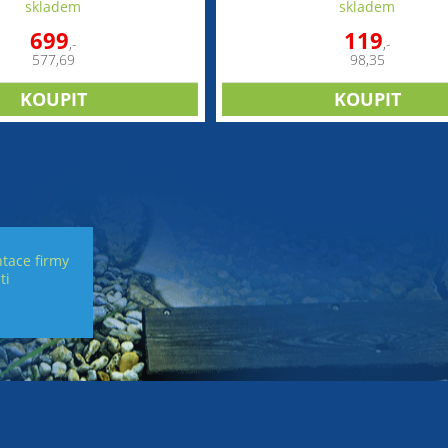
skladem
skladem
699
119
,-
,-
577,69
98,35
tace firmy
ti