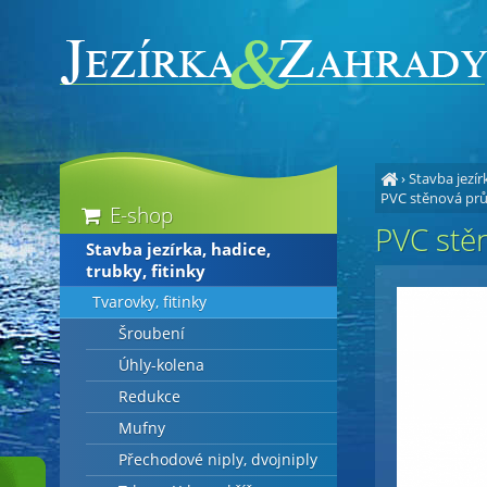
›
Stavba jezírk
PVC stěnová prů
E-shop
PVC stě
Stavba jezírka, hadice,
trubky, fitinky
Tvarovky, fitinky
Šroubení
Úhly-kolena
Redukce
Mufny
Přechodové niply, dvojniply