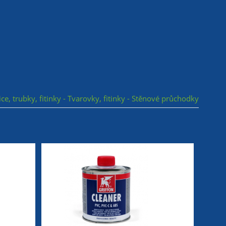
ice, trubky, fitinky - Tvarovky, fitinky - Stěnové průchodky