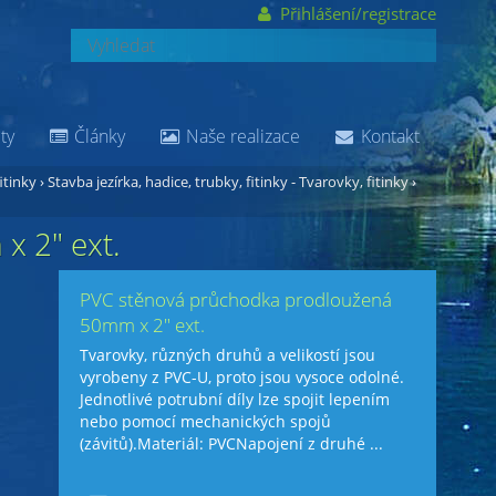
Přihlášení/registrace
ty
Články
Naše realizace
Kontakt
itinky
›
Stavba jezírka, hadice, trubky, fitinky - Tvarovky, fitinky
›
 2" ext.
PVC stěnová průchodka prodloužená
50mm x 2" ext.
Tvarovky, různých druhů a velikostí jsou
vyrobeny z PVC-U, proto jsou vysoce odolné.
Jednotlivé potrubní díly lze spojit lepením
nebo pomocí mechanických spojů
(závitů).Materiál: PVCNapojení z druhé ...