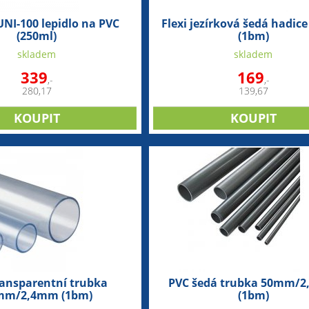
UNI-100 lepidlo na PVC
Flexi jezírková šedá hadi
(250ml)
(1bm)
skladem
skladem
339
169
,-
,-
280,17
139,67
ransparentní trubka
PVC šedá trubka 50mm/
mm/2,4mm (1bm)
(1bm)