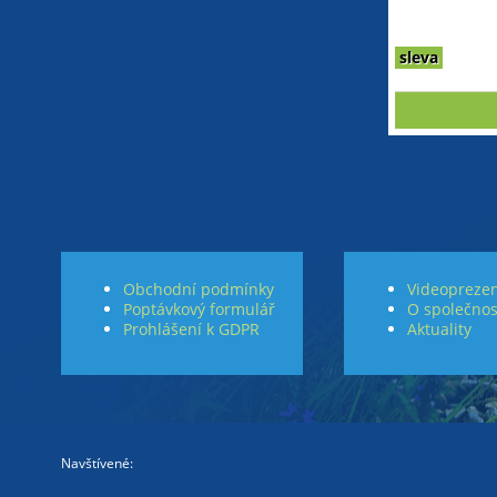
sleva
Obchodní podmínky
Videoprezen
Poptávkový formulář
O společnos
Prohlášení k GDPR
Aktuality
Navštívené: