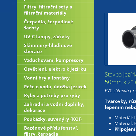
Filtry, filtrační sety a
filtrační materiály
Čerpadla, čerpadlové
šachty
UV-C lampy, zářivky
Skimmery-hladinové
sběrače
Vzduchování, kompresory
Osvětlení, elektro k jezírku
Stavba jezír
Vodní hry a fontány
50mm x 2" e
Péče o vodu, údržba jezírek
PVC stěnová pr
Ryby a potřeby pro ryby
Tvarovky, růz
Zahradní a vodní doplňky,
lepením nebo
dekorace
Materiál: 
Poukázky, suvenýry (KOI)
Materiál: 
Bazénové příslušenství,
Připojení
filtry, čerpadla