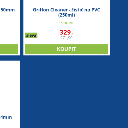
ce 50mm
Griffon Cleaner - čistič na PVC
(250ml)
skladem
329
,-
sleva
271,90
2,4mm