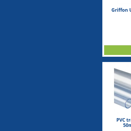
Griffon 
PVC t
50