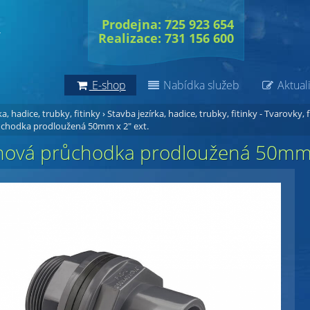
Prodejna: 725 923 654
Realizace: 731 156 600
E-shop
Nabídka služeb
Aktuali
a, hadice, trubky, fitinky
›
Stavba jezírka, hadice, trubky, fitinky - Tvarovky, f
chodka prodloužená 50mm x 2" ext.
nová průchodka prodloužená 50mm x