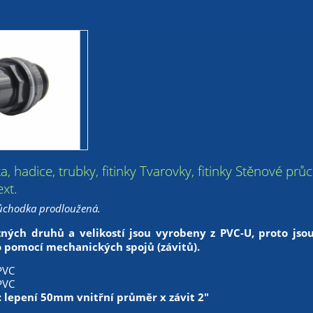
ka, hadice, trubky, fitinky Tvarovky, fitinky Stěnové
xt.
ůchodka prodloužená.
ných druhů a velikostí jsou vyrobeny z PVC-U, proto jsou 
 pomocí mechanických spojů (závitů).
PVC
PVC
: lepení 50mm vnitřní průměr x závit 2"