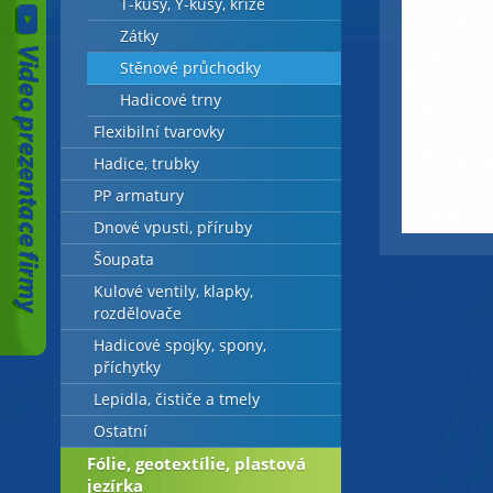
T-kusy, Y-kusy, kříže
Zátky
Stěnové průchodky
Hadicové trny
Flexibilní tvarovky
Hadice, trubky
PP armatury
Dnové vpusti, příruby
Šoupata
Kulové ventily, klapky,
rozdělovače
Hadicové spojky, spony,
příchytky
Lepidla, čističe a tmely
Ostatní
Fólie, geotextílie, plastová
jezírka