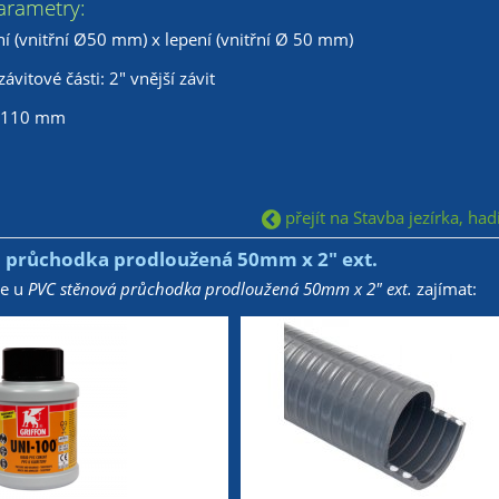
arametry:
ní (vnitřní Ø50 mm) x lepení (vnitřní Ø 50 mm)
ávitové části: 2" vnější závit
: 110 mm
přejít na Stavba jezírka, had
 průchodka prodloužená 50mm x 2" ext.
že u
PVC stěnová průchodka prodloužená 50mm x 2" ext.
zajímat: