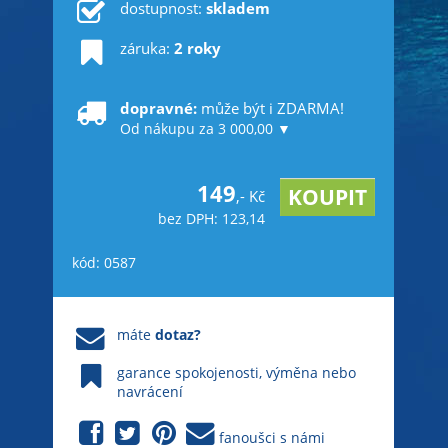
dostupnost:
skladem
záruka:
2 roky
dopravné:
může být i ZDARMA!
Od nákupu za 3 000,00 ▼
149
,- Kč
bez DPH: 123,14
kód: 0587
máte
dotaz?
garance spokojenosti, výměna nebo
navrácení
fanoušci s námi