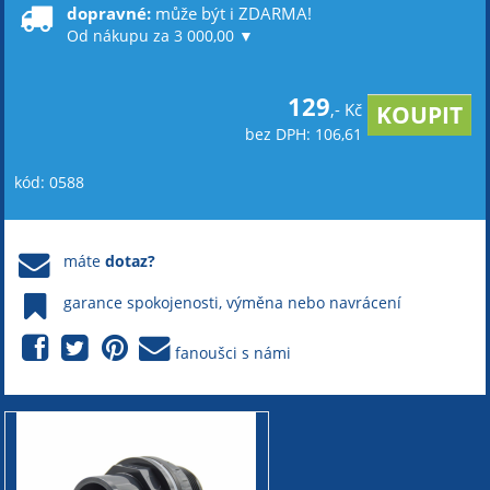
dopravné:
může být i ZDARMA!
Od nákupu za 3 000,00 ▼
129
,- Kč
bez DPH: 106,61
kód: 0588
máte
dotaz?
garance spokojenosti, výměna nebo navrácení
fanoušci s námi