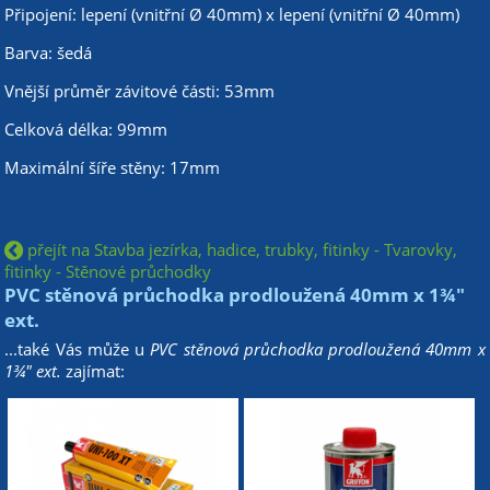
Připojení: lepení (vnitřní Ø 40mm) x lepení (vnitřní Ø 40mm)
Barva: šedá
Vnější průměr závitové části: 53mm
Celková délka: 99mm
Maximální šíře stěny: 17mm
přejít na Stavba jezírka, hadice, trubky, fitinky - Tvarovky,
fitinky - Stěnové průchodky
PVC stěnová průchodka prodloužená 40mm x 1¾"
ext.
...také Vás může u
PVC stěnová průchodka prodloužená 40mm x
1¾" ext.
zajímat: