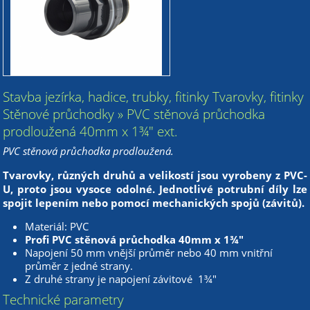
Stavba jezírka, hadice, trubky, fitinky Tvarovky, fitinky
Stěnové průchodky » PVC stěnová průchodka
prodloužená 40mm x 1¾" ext.
PVC stěnová průchodka prodloužená.
Tvarovky, různých druhů a velikostí jsou vyrobeny z PVC-
U, proto jsou vysoce odolné. Jednotlivé potrubní díly lze
spojit lepením nebo pomocí mechanických spojů (závitů).
Materiál: PVC
Profi PVC stěnová průchodka 40mm x 1¾"
Napojení 50 mm vnější průměr nebo 40 mm vnitřní
průměr z jedné strany.
Z druhé strany je napojení závitové 1¾"
Technické parametry