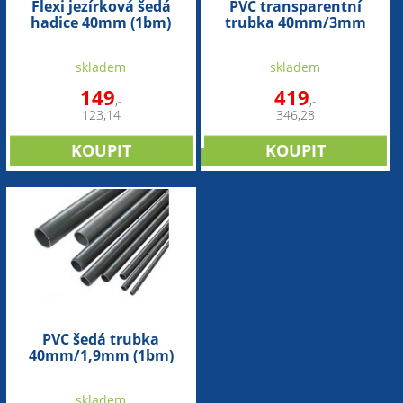
Flexi jezírková šedá
PVC transparentní
hadice 40mm (1bm)
trubka 40mm/3mm
(1bm)
skladem
skladem
149
419
,-
,-
123,14
346,28
sleva
PVC šedá trubka
40mm/1,9mm (1bm)
skladem