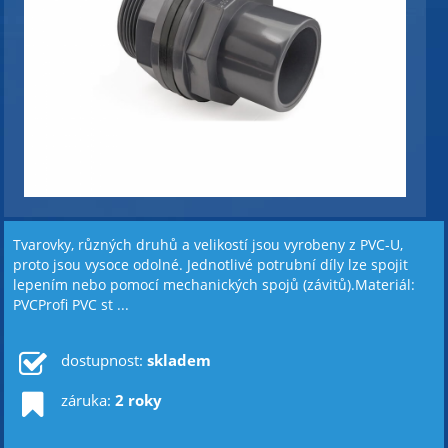
Tvarovky, různých druhů a velikostí jsou vyrobeny z PVC-U,
proto jsou vysoce odolné. Jednotlivé potrubní díly lze spojit
lepením nebo pomocí mechanických spojů (závitů).Materiál:
PVCProfi PVC st ...
dostupnost:
skladem
záruka:
2 roky