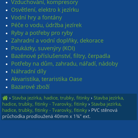
Vzduchování, kompresory
Osvětlení, elektro k jezírku
Vodní hry a fontány
Péče o vodu, údržba jezírek
Ryby a potřeby pro ryby
Zahradní a vodní doplňky, dekorace
Poukázky, suvenýry (KOI)
Bazénové příslušenství, filtry, čerpadla
Potřeby na dům, zahradu, nářadí, nádoby
Náhradní díly
Akvaristika, teraristika Oase
Bazarové zboží
›
Stavba jezírka, hadice, trubky, fitinky
›
Stavba jezírka,
hadice, trubky, fitinky - Tvarovky, fitinky
›
Stavba jezírka,
hadice, trubky, fitinky - Tvarovky, fitinky
›
PVC stěnová
průchodka prodloužená 40mm x 1¾" ext.