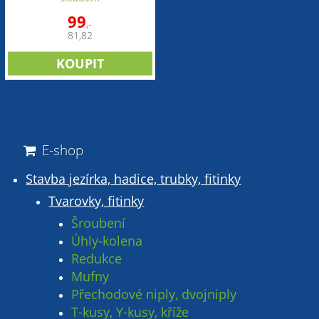
99
,-
81,82
E-shop
Stavba jezírka, hadice, trubky, fitinky
Tvarovky, fitinky
Šroubení
Úhly-kolena
Redukce
Mufny
Přechodové niply, dvojniply
T-kusy, Y-kusy, kříže