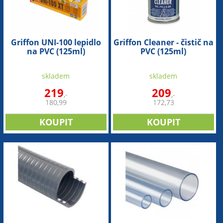
Griffon UNI-100 lepidlo
Griffon Cleaner - čistič na
na PVC (125ml)
PVC (125ml)
skladem
skladem
219
209
,-
,-
180,99
172,73