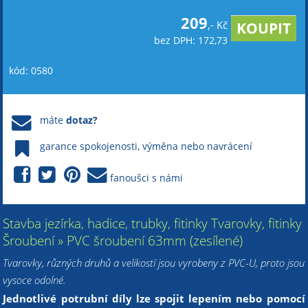
209
,- Kč
bez DPH: 172,73
kód: 0580
máte
dotaz?
garance spokojenosti, výměna nebo navrácení
fanoušci s námi
Stavba jezírka, hadice, trubky, fitinky Tvarovky, fitinky
Šroubení » PVC šroubení 63mm (zesílené)
Tvarovky, různých druhů a velikostí jsou vyrobeny z PVC-U, proto jsou
vysoce odolné.
Jednotlivé potrubní díly lze spojit lepením nebo pomocí