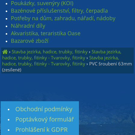
Poukázky, suvenýry (KOI)
Bazénové příslušenství, filtry, čerpadla
Potřeby na dům, zahradu, nářadí, nádoby
Náhradní díly
Akvaristika, teraristika Oase
Bazarové zboží
›
Stavba jezírka, hadice, trubky, fitinky
›
Stavba jezírka,
hadice, trubky, fitinky - Tvarovky, fitinky
›
Stavba jezírka,
hadice, trubky, fitinky - Tvarovky, fitinky
›
PVC šroubení 63mm
(zesílené)
Obchodní podmínky
Poptávkový formulář
Prohlášení k GDPR