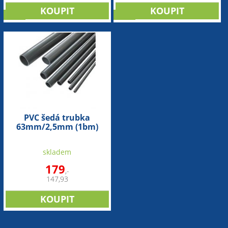
sleva
sleva
PVC šedá trubka
63mm/2,5mm (1bm)
skladem
179
,-
147,93