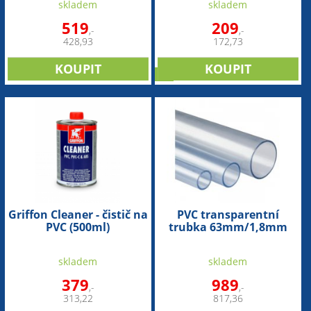
skladem
skladem
519
209
,-
,-
428,93
172,73
tip
Griffon Cleaner - čistič na
PVC transparentní
PVC (500ml)
trubka 63mm/1,8mm
(1bm)
skladem
skladem
379
989
,-
,-
313,22
817,36