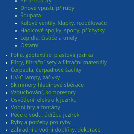
PP armatury
Dnové vpusti, příruby
Šoupata
Kulové ventily, klapky, rozdělovače
Hadicové spojky, spony, příchytky
Lepidla, čističe a tmely
Ostatní
Fólie, geotextílie, plastová jezírka
Filtry, filtrační sety a filtrační materiály
Čerpadla, čerpadlové šachty
UV-C lampy, zářivky
Skimmery-hladinové sběrače
Vzduchování, kompresory
Osvětlení, elektro k jezírku
Vodní hry a fontány
Péče o vodu, údržba jezírek
Ryby a potřeby pro ryby
Zahradní a vodní doplňky, dekorace