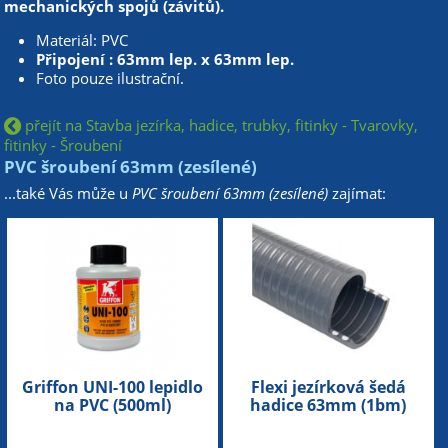
mechanických spojů (závitů).
Materiál: PVC
Připojení : 63mm lep. x 63mm lep.
Foto pouze ilustrační.
přejít na Stavba jezírka, hadice, trubky, fitinky - Tvarovky,
fitinky - Šroubení
PVC šroubení 63mm (zesílené)
...také Vás může u
PVC šroubení 63mm (zesílené)
zajímat:
Griffon UNI-100 lepidlo
Flexi jezírková šedá
na PVC (500ml)
hadice 63mm (1bm)