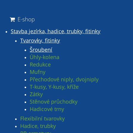
E-shop
Stavba jezírka, hadice, trubky, fitinky
Tvarovky, fitinky
Šroubení
Úhly-kolena
Redukce
Mufny
Přechodové niply, dvojniply
T-kusy, Y-kusy, kříže
Zátky
Stěnové průchodky
Hadicové trny
Flexibilní tvarovky
Hadice, trubky