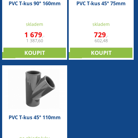
PVC T-kus 90° 160mm
PVC T-kus 45° 75mm
skladem
skladem
1 679
729
,-
,-
1 387,60
602,48
sleva
sleva
PVC T-kus 45° 110mm