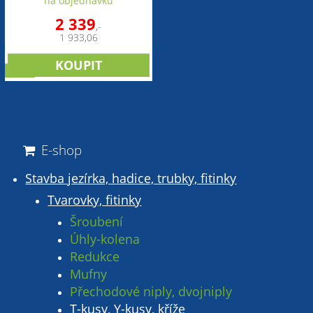
na objednávku
2 339
,-
1 933,06
sleva
E-shop
Stavba jezírka, hadice, trubky, fitinky
Tvarovky, fitinky
Šroubení
Úhly-kolena
Redukce
Mufny
Přechodové niply, dvojniply
T-kusy, Y-kusy, kříže