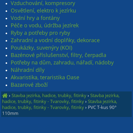
Vzduchování, kompresory
Osvětlení, elektro k jezírku
Vodní hry a fontány
Péče o vodu, údržba jezírek
Ryby a potřeby pro ryby
Zahradní a vodní doplňky, dekorace
Poukázky, suvenýry (KOI)
Bazénové příslušenství, filtry, čerpadla
Potřeby na dům, zahradu, nářadí, nádoby
Náhradní díly
Akvaristika, teraristika Oase
Bazarové zboží
›
Stavba jezírka, hadice, trubky, fitinky
›
Stavba jezírka,
hadice, trubky, fitinky - Tvarovky, fitinky
›
Stavba jezírka,
hadice, trubky, fitinky - Tvarovky, fitinky
›
PVC T-kus 90°
110mm