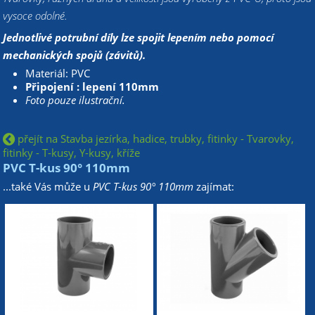
vysoce odolné.
Jednotlivé potrubní díly lze spojit lepením nebo pomocí
mechanických spojů (závitů).
Materiál: PVC
Připojení : lepení 110mm
Foto pouze ilustrační.
přejít na Stavba jezírka, hadice, trubky, fitinky - Tvarovky,
fitinky - T-kusy, Y-kusy, kříže
PVC T-kus 90° 110mm
...také Vás může u
PVC T-kus 90° 110mm
zajímat: