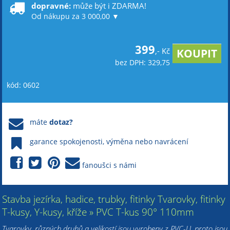
dopravné:
může být i ZDARMA!
Od nákupu za 3 000,00 ▼
399
,- Kč
bez DPH: 329,75
kód: 0602
máte
dotaz?
garance spokojenosti, výměna nebo navrácení
fanoušci s námi
Stavba jezírka, hadice, trubky, fitinky Tvarovky, fitinky
T-kusy, Y-kusy, kříže » PVC T-kus 90° 110mm
Tvarovky, různých druhů a velikostí jsou vyrobeny z PVC-U, proto jsou