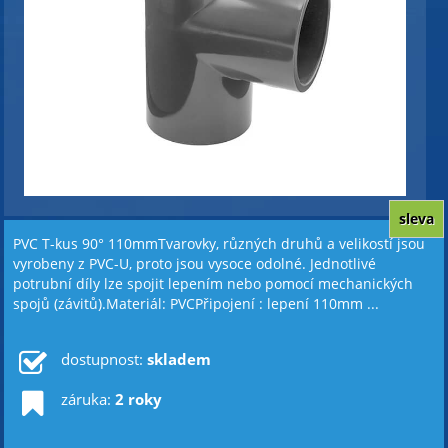
sleva
PVC T-kus 90° 110mmTvarovky, různých druhů a velikostí jsou
vyrobeny z PVC-U, proto jsou vysoce odolné. Jednotlivé
potrubní díly lze spojit lepením nebo pomocí mechanických
spojů (závitů).Materiál: PVCPřipojení : lepení 110mm ...
dostupnost:
skladem
záruka:
2 roky