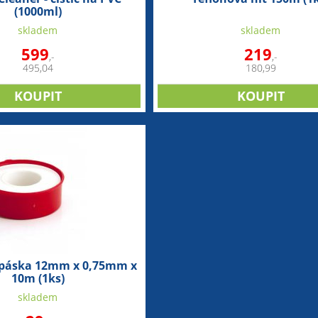
(1000ml)
skladem
skladem
599
219
,-
,-
495,04
180,99
 páska 12mm x 0,75mm x
10m (1ks)
skladem