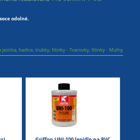
ysoce odolné.
 jezírka, hadice, trubky, fitinky - Tvarovky, fitinky - Mufny
s)
Griffon UNI-100 lepidlo na PVC