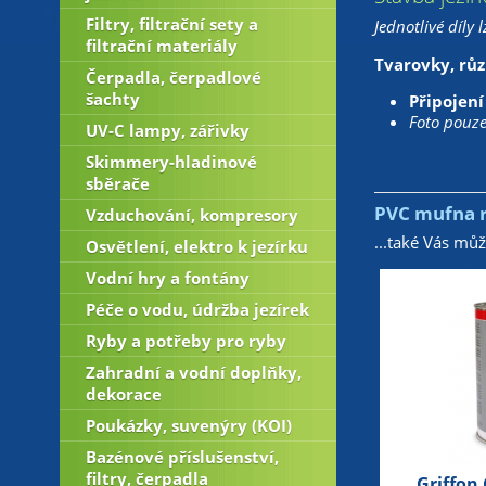
Filtry, filtrační sety a
Jednotlivé díly
filtrační materiály
Tvarovky, růz
Čerpadla, čerpadlové
šachty
Připojení
Foto pouze 
UV-C lampy, zářivky
Skimmery-hladinové
sběrače
PVC mufna r
Vzduchování, kompresory
...také Vás mů
Osvětlení, elektro k jezírku
Vodní hry a fontány
Péče o vodu, údržba jezírek
Ryby a potřeby pro ryby
Zahradní a vodní doplňky,
dekorace
Poukázky, suvenýry (KOI)
Bazénové příslušenství,
filtry, čerpadla
Griffon 