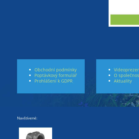
Obchodní podmínky
Videoprezen
Poptávkový formulář
O společnos
Prohlášení k GDPR
Aktuality
Navštívené: