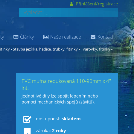
Přihlášení/registrace
ty
Články
Naše realizace
Kontakt
itinky
›
Stavba jezírka, hadice, trubky, fitinky - Tvarovky, fitinky -
PVC mufna redukovaná 110-90mm x 4"
int.
Jednotlivé díly lze spojit lepením nebo
pomocí mechanických spojů (závitů).
dostupnost:
skladem
záruka:
2 roky