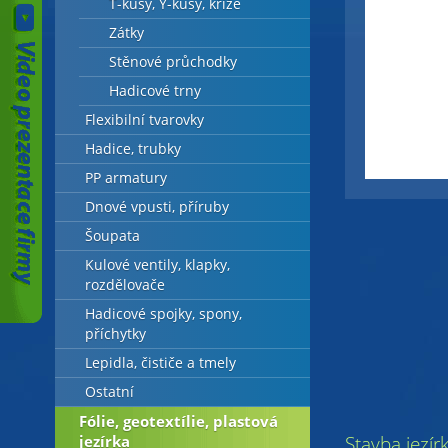
T-kusy, Y-kusy, kříže
Zátky
Stěnové průchodky
Hadicové trny
Flexibilní tvarovky
Hadice, trubky
PP armatury
Dnové vpusti, příruby
Šoupata
Kulové ventily, klapky,
rozdělovače
Hadicové spojky, spony,
příchytky
Lepidla, čističe a tmely
Ostatní
Fólie, geotextílie, plastová
jezírka
Stavba jezír