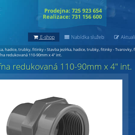
Prodejna: 725 923 654
Realizace: 731 156 600
E-shop
Nabídka služeb
Aktuali
a, hadice, trubky, fitinky
›
Stavba jezírka, hadice, trubky, fitinky - Tvarovky, f
na redukovaná 110-90mm x 4" int.
na redukovaná 110-90mm x 4" int.