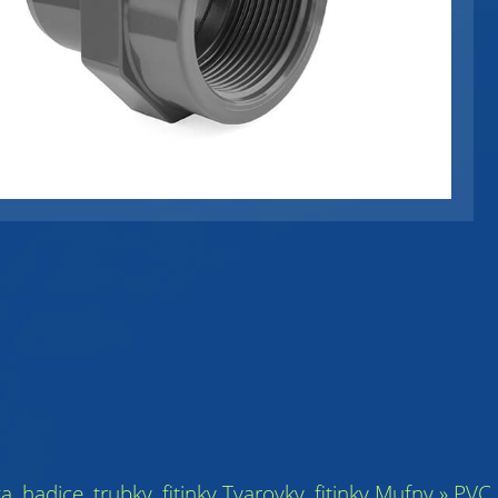
ka, hadice, trubky, fitinky Tvarovky, fitinky Mufny » 