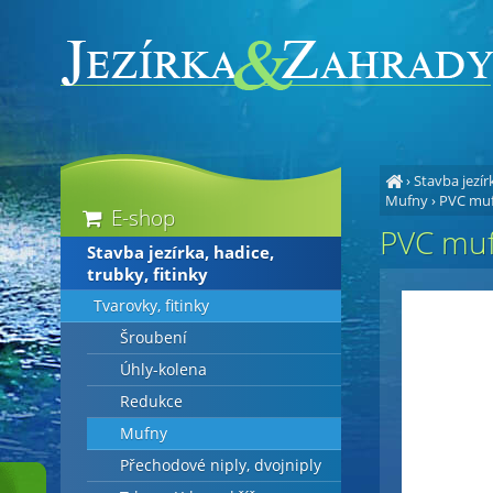
›
Stavba jezírk
Mufny
›
PVC muf
E-shop
PVC muf
Stavba jezírka, hadice,
trubky, fitinky
Tvarovky, fitinky
Šroubení
Úhly-kolena
Redukce
Mufny
Přechodové niply, dvojniply