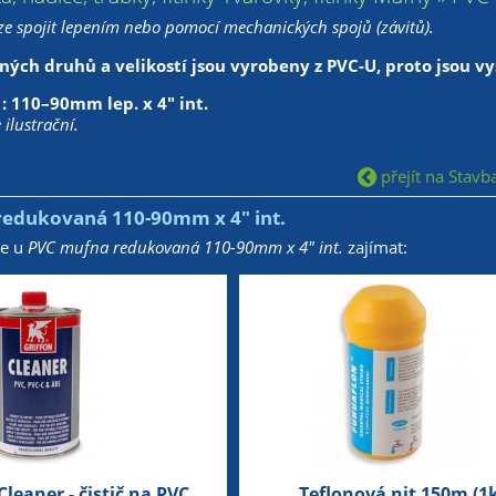
 lze spojit lepením nebo pomocí mechanických spojů (závitů).
ných druhů a velikostí jsou vyrobeny z PVC-U, proto jsou v
 : 110–90mm lep. x 4" int.
ilustrační.
přejít na Stavba
edukovaná 110-90mm x 4" int.
že u
PVC mufna redukovaná 110-90mm x 4" int.
zajímat:
Cleaner - čistič na PVC
Teflonová nit 150m (1k