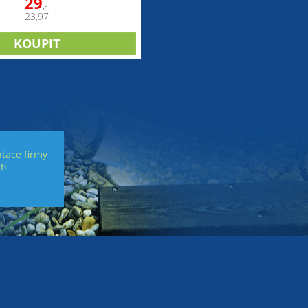
29
,-
23,97
tace firmy
ti