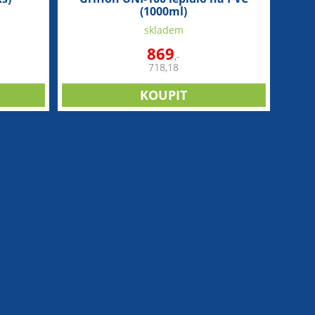
(1000ml)
skladem
869
,-
718,18