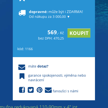
dopravné:
může být i ZDARMA!
Od nákupu za 3 000,00 ▼
569
,- Kč
bez DPH: 470,25
kód: 1166
máte
dotaz?
garance spokojenosti, výměna nebo
navrácení
fanoušci s námi
PVC mufna redukovaná 110-90mm x 4" int.