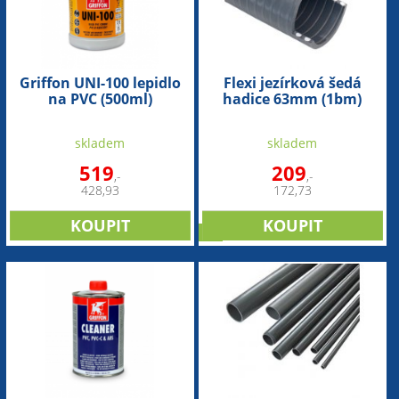
Griffon UNI-100 lepidlo
Flexi jezírková šedá
na PVC (500ml)
hadice 63mm (1bm)
skladem
skladem
519
209
,-
,-
428,93
172,73
tip