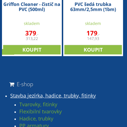
Griffon Cleaner - čistič na
PVC šedá trubka
PVC (500ml)
63mm/2,5mm (1bm)
skladem
skladem
379
179
,-
,-
313,22
147,93
sleva
E-shop
Stavba jezírka, hadice, trubky, fitinky
Tvarovky, fitinky
Flexibilní tvarovky
Hadice, trubky
PP armatury