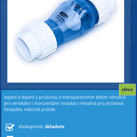
sleva
lepení x lepení s pružinou a transparentním tělem.•vhodná
pro vertikální i horizontální instalaci.•vhodná pro jezírková
čerpadla, nebrzdí průtok.
dostupnost:
skladem