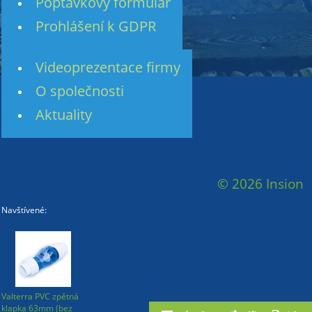
Poptávkový formulář
Prohlášení k GDPR
Videoprezentace firmy
O společnosti
Aktuality
© 2026 Insion
Navštívené:
Valterra PVC zpětná
klapka 63mm (bez