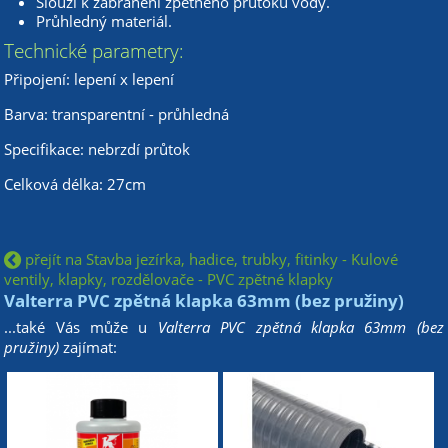
Slouží k zabránění zpětného průtoku vody.
Průhledný materiál.
Technické parametry:
Připojení: lepení x lepení
Barva: transparentní - průhledná
Specifikace: nebrzdí průtok
Celková délka: 27cm
přejít na Stavba jezírka, hadice, trubky, fitinky - Kulové
ventily, klapky, rozdělovače - PVC zpětné klapky
Valterra PVC zpětná klapka 63mm (bez pružiny)
...také Vás může u
Valterra PVC zpětná klapka 63mm (bez
pružiny)
zajímat: