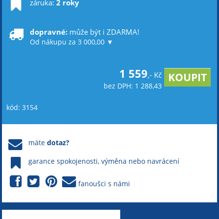
záruka:
2 roky
dopravné:
může být i ZDARMA!
Od nákupu za 3 000,00 ▼
1 559
,- Kč
bez DPH: 1 288,43
kód: 3154
máte
dotaz?
garance spokojenosti, výměna nebo navrácení
fanoušci s námi