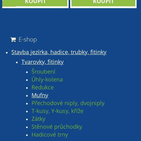
sleva
E-shop
Stavba jezírka, hadice, trubky, fitinky
Tvarovky, fitinky
Šroubení
Úhly-kolena
Redukce
Mufny
Přechodové niply, dvojniply
T-kusy, Y-kusy, kříže
Zátky
Stěnové průchodky
Hadicové trny