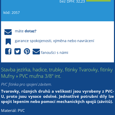
bez DPH: 32,23
kód: 2057
máte
dotaz?
garance spokojenosti, výměna nebo navrácení
fanoušci s námi
Stavba jezírka, hadice, trubky, fitinky Tvarovky, fitinky
Mufny » PVC mufna 3/8“ int.
PVC fitinka pro spojení závitem.
Tvarovky, různých druhů a velikostí jsou vyrobeny z PVC-
U, proto jsou vysoce odolné. Jednotlivé potrubní díly lze
spojit lepením nebo pomocí mechanických spojů (závitů).
Materiál: PVC