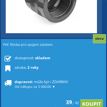
sleva
PVC fitinka pro spojení závitem.
dostupnost:
skladem
záruka:
2 roky
dopravné:
může být i ZDARMA!
Od nákupu za 3 000,00 ▼
39
,- Kč