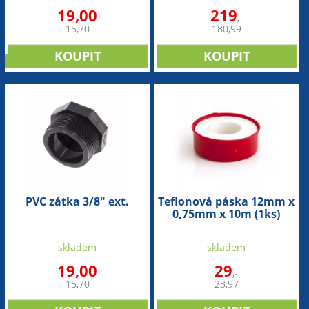
19,00
219
,-
15,70
180,99
sleva
PVC zátka 3/8" ext.
Teflonová páska 12mm x
0,75mm x 10m (1ks)
skladem
skladem
19,00
29
,-
15,70
23,97