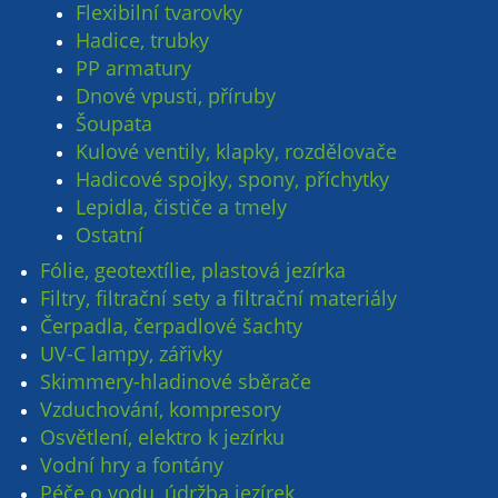
Flexibilní tvarovky
Hadice, trubky
PP armatury
Dnové vpusti, příruby
Šoupata
Kulové ventily, klapky, rozdělovače
Hadicové spojky, spony, příchytky
Lepidla, čističe a tmely
Ostatní
Fólie, geotextílie, plastová jezírka
Filtry, filtrační sety a filtrační materiály
Čerpadla, čerpadlové šachty
UV-C lampy, zářivky
Skimmery-hladinové sběrače
Vzduchování, kompresory
Osvětlení, elektro k jezírku
Vodní hry a fontány
Péče o vodu, údržba jezírek