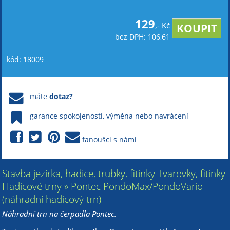
129
,- Kč
bez DPH: 106,61
kód: 18009
máte
dotaz?
garance spokojenosti, výměna nebo navrácení
fanoušci s námi
Stavba jezírka, hadice, trubky, fitinky Tvarovky, fitinky
Hadicové trny » Pontec PondoMax/PondoVario
(náhradní hadicový trn)
Náhradní trn na čerpadla Pontec.