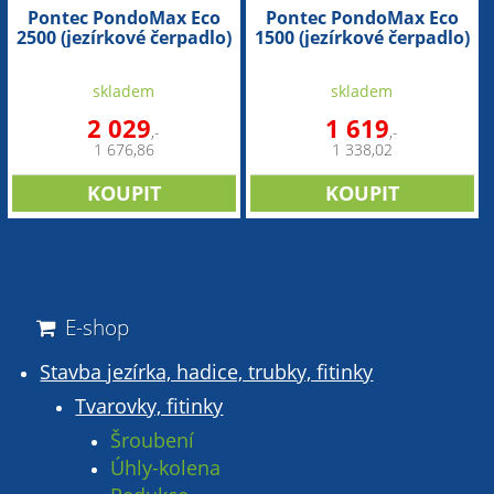
Pontec PondoMax Eco
Pontec PondoMax Eco
2500 (jezírkové čerpadlo)
1500 (jezírkové čerpadlo)
skladem
skladem
2 029
1 619
,-
,-
1 676,86
1 338,02
E-shop
Stavba jezírka, hadice, trubky, fitinky
Tvarovky, fitinky
Šroubení
Úhly-kolena