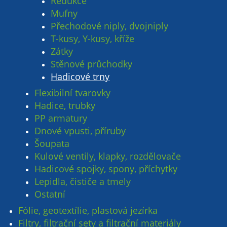
Redukce
Mufny
Přechodové niply, dvojniply
T-kusy, Y-kusy, kříže
Zátky
Stěnové průchodky
Hadicové trny
Flexibilní tvarovky
Hadice, trubky
PP armatury
Dnové vpusti, příruby
Šoupata
Kulové ventily, klapky, rozdělovače
Hadicové spojky, spony, příchytky
Lepidla, čističe a tmely
Ostatní
Fólie, geotextílie, plastová jezírka
Filtry, filtrační sety a filtrační materiály