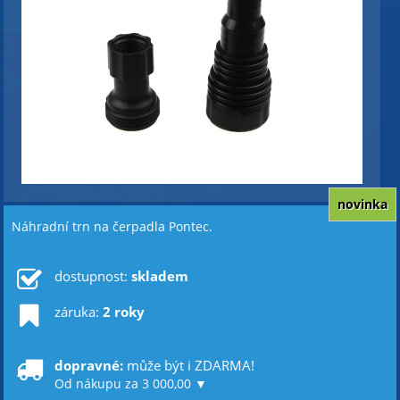
novinka
Náhradní trn na čerpadla Pontec.
dostupnost:
skladem
záruka:
2 roky
dopravné:
může být i ZDARMA!
Od nákupu za 3 000,00 ▼