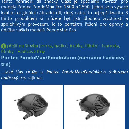
Tento náhradní díl značky Oase je speciálně navržen pro
modely Pontec PondoMax Eco 1500 a 2500. Jedná se o vysoce
kvalitní originální náhradní díl, který nabízí tu nejlepší kvalitu. S
tímto produktem si můžete být jisti dlouhou životností a
spolehlivým provozem. Je to perfektní řešení pro opravy a
údržbu vašich modelů PondoMax Eco.
přejít na Stavba jezírka, hadice, trubky, fitinky - Tvarovky,
fitinky - Hadicové trny
Pontec PondoMax/PondoVario (náhradní hadicový
trn)
...také Vás může u
Pontec PondoMax/PondoVario (náhradní
hadicový trn)
zajímat: