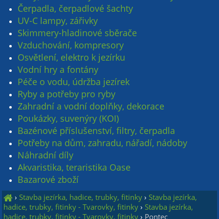
Čerpadla, čerpadlové šachty
UV-C lampy, zářivky
Skimmery-hladinové sběrače
Vzduchování, kompresory
Osvětlení, elektro k jezírku
Vodní hry a fontány
Péče o vodu, údržba jezírek
Ryby a potřeby pro ryby
Zahradní a vodní doplňky, dekorace
Poukázky, suvenýry (KOI)
Bazénové příslušenství, filtry, čerpadla
Potřeby na dům, zahradu, nářadí, nádoby
Náhradní díly
Akvaristika, teraristika Oase
Bazarové zboží
›
Stavba jezírka, hadice, trubky, fitinky
›
Stavba jezírka,
hadice, trubky, fitinky - Tvarovky, fitinky
›
Stavba jezírka,
hadice, trubky, fitinky - Tvarovky, fitinky
›
Pontec