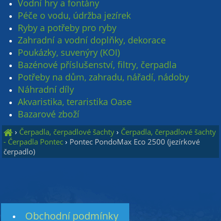
Vodní hry a fontány
Péče o vodu, údržba jezírek
Ryby a potřeby pro ryby
Zahradní a vodní doplňky, dekorace
Poukázky, suvenýry (KOI)
Bazénové příslušenství, filtry, čerpadla
Potřeby na dům, zahradu, nářadí, nádoby
Náhradní díly
Akvaristika, teraristika Oase
Bazarové zboží
›
Čerpadla, čerpadlové šachty
›
Čerpadla, čerpadlové šachty
- Čerpadla Pontec
›
Pontec PondoMax Eco 2500 (jezírkové
čerpadlo)
Obchodní podmínky