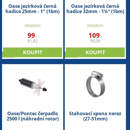
Oase jezírková černá
Oase jezírková černá
hadice 25mm - 1" (1bm)
hadice 32mm - 1¼“ (1bm)
skladem
skladem
99
109
,-
,-
81,82
90,08
sleva
sleva
Oase/Pontec čerpadlo
Stahovací spona nerez
2500 l (náhradní rotor)
(27-51mm)