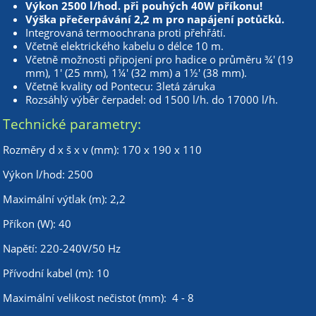
Výkon 2500 l/hod. při pouhých 40W příkonu!
Výška přečerpávání 2,2 m pro napájení potůčků.
Integrovaná termoochrana proti přehřátí.
Včetně elektrického kabelu o délce 10 m.
Včetně možnosti připojení pro hadice o průměru ¾' (19
mm), 1' (25 mm), 1¼' (32 mm) a 1½' (38 mm).
Včetně kvality od Pontecu: 3letá záruka
Rozsáhlý výběr čerpadel: od 1500 l/h. do 17000 l/h.
Technické parametry:
Rozměry d x š x v (mm): 170 x 190 x 110
Výkon l/hod: 2500
Maximální výtlak (m): 2,2
Příkon (W): 40
Napětí: 220-240V/50 Hz
Přívodní kabel (m): 10
Maximální velikost nečistot (mm): 4 - 8