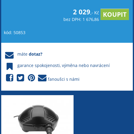
2 029
,- Kč
bez DPH: 1 676,86
kód: 50853
máte
dotaz?
garance spokojenosti, výměna nebo navrácení
fanoušci s námi