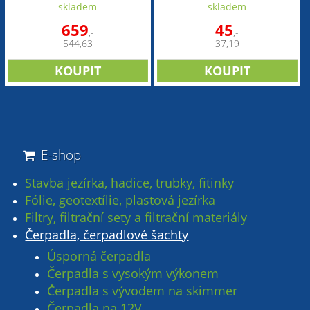
skladem
skladem
659
45
,-
,-
544,63
37,19
E-shop
Stavba jezírka, hadice, trubky, fitinky
Fólie, geotextílie, plastová jezírka
Filtry, filtrační sety a filtrační materiály
Čerpadla, čerpadlové šachty
Úsporná čerpadla
Čerpadla s vysokým výkonem
Čerpadla s vývodem na skimmer
Čerpadla na 12V