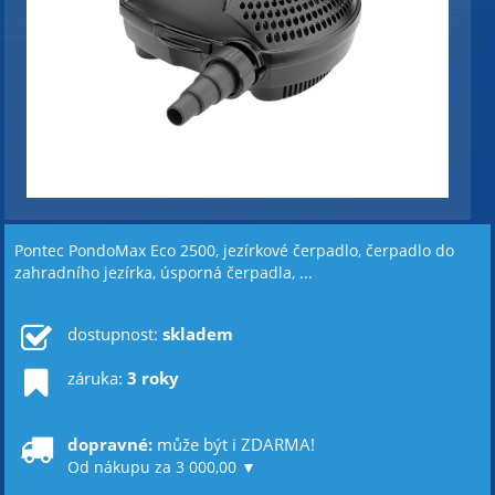
Pontec PondoMax Eco 2500, jezírkové čerpadlo, čerpadlo do
zahradního jezírka, úsporná čerpadla, ...
dostupnost:
skladem
záruka:
3 roky
dopravné:
může být i ZDARMA!
Od nákupu za 3 000,00 ▼