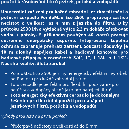
použití k zásobování filtrů jezírek, potoků a vodopádů!
Univerzální zařízení pro každé zahradní jezírko: filtrační a
potoční čerpadlo PondoMax Eco 2500 přepravuje částice
nečistot o velikosti až 4 mm z jezírka do filtru. Díky
průtoku 2500 l/h a výtlačné výšce 2,2 m dokáže zásobovat
vodou i potoky. S příkonem pouhých 40 wattů pracuje
extrémně energeticky úsporně. Integrovaná tepelná
ochrana zabraňuje přehřátí zařízení. Součástí dodávky je
10 m dlouhý napájecí kabel a hadicová koncovka pro
hadicové přípojky o rozměrech 3/4", 1", 1 1/4" a 1 1/2".
Náš slib kvality: 3letá záruka!
PondoMax Eco 2500 je silný, energeticky efektivní výrobek
od Pontecu pro každé zahradní jezírko!
Toto čerpadlo je perfektní pro flexibilní používání - pro
potůčky a vodopády stejně jako pro napájení filtru!
Toto energeticky efektivní čerpadlo je dokonalým
řešením pro flexibilní použití pro napájení
jezírkových filtrů, potůčků a vodopádů!
Výhody produktu na první pohled:
Přečerpává nečistoty o velikosti až do 8 mm.