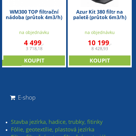
WM300 TOP filtrační
Azur Kit 380 filtr na
nádoba (průtok 4m3/h)
paletě (průtok 6m3/h)
na objednávku
na objednávku
4 499
10 199
,-
,-
3 718,18
8 428,93
novinka
E-shop
Stavba jezírka, hadice, trubky, fitinky
Fólie, geotextílie, plastová jezírka