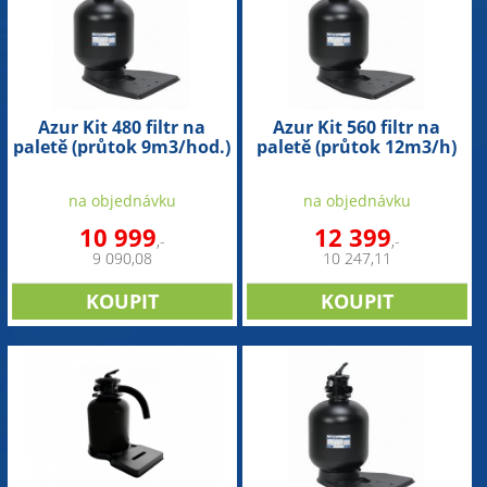
Azur Kit 480 filtr na
Azur Kit 560 filtr na
paletě (průtok 9m3/hod.)
paletě (průtok 12m3/h)
na objednávku
na objednávku
10 999
12 399
,-
,-
9 090,08
10 247,11