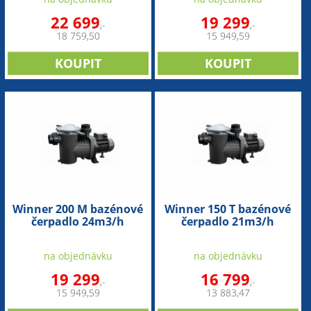
22 699
19 299
,-
,-
18 759,50
15 949,59
Winner 200 M bazénové
Winner 150 T bazénové
čerpadlo 24m3/h
čerpadlo 21m3/h
na objednávku
na objednávku
19 299
16 799
,-
,-
15 949,59
13 883,47