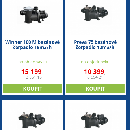
Winner 100 M bazénové
Preva 75 bazénové
čerpadlo 18m3/h
čerpadlo 12m3/h
na objednávku
na objednávku
15 199
10 399
,-
,-
12 561,16
8 594,21