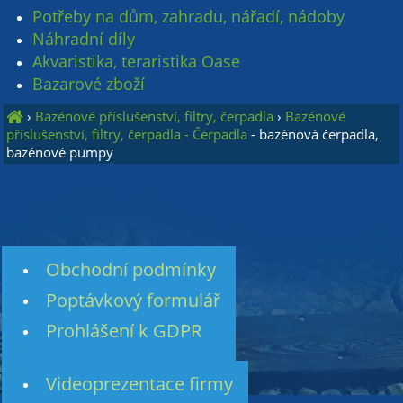
Potřeby na dům, zahradu, nářadí, nádoby
Náhradní díly
Akvaristika, teraristika Oase
Bazarové zboží
›
Bazénové příslušenství, filtry, čerpadla
›
Bazénové
příslušenství, filtry, čerpadla - Čerpadla
- bazénová čerpadla,
bazénové pumpy
Obchodní podmínky
Poptávkový formulář
Prohlášení k GDPR
Videoprezentace firmy