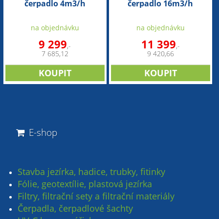
čerpadlo 4m3/h
čerpadlo 16m3/h
na objednávku
na objednávku
9 299
11 399
,-
,-
7 685,12
9 420,66
E-shop
Stavba jezírka, hadice, trubky, fitinky
Fólie, geotextílie, plastová jezírka
Filtry, filtrační sety a filtrační materiály
Čerpadla, čerpadlové šachty