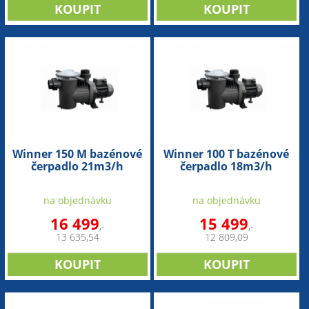
Winner 150 M bazénové
Winner 100 T bazénové
čerpadlo 21m3/h
čerpadlo 18m3/h
na objednávku
na objednávku
16 499
15 499
,-
,-
13 635,54
12 809,09