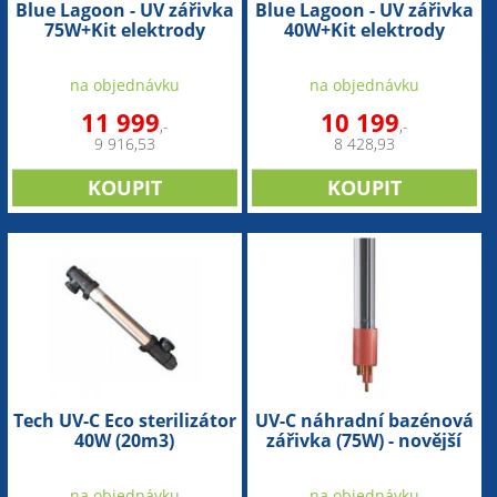
Blue Lagoon - UV zářivka
Blue Lagoon - UV zářivka
75W+Kit elektrody
40W+Kit elektrody
(náhradní díl)
(náhradní díl)
na objednávku
na objednávku
11 999
10 199
,-
,-
9 916,53
8 428,93
Tech UV-C Eco sterilizátor
UV-C náhradní bazénová
40W (20m3)
zářivka (75W) - novější
provedení
na objednávku
na objednávku