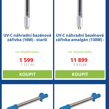
UV-C náhradní bazénová
UV-C náhradní bazénová
zářivka (16W) - starší
zářivka amalgán (130W) -
provedení
starší provedení
na objednávku
na objednávku
1 599
11 899
,-
,-
1 321,49
9 833,88