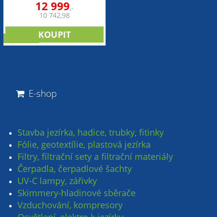
12 999
,-
10 742,98
NOVINKA
E-shop
Stavba jezírka, hadice, trubky, fitinky
Fólie, geotextílie, plastová jezírka
Filtry, filtrační sety a filtrační materiály
Čerpadla, čerpadlové šachty
UV-C lampy, zářivky
Skimmery-hladinové sběrače
Vzduchování, kompresory