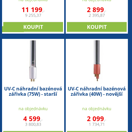
11 199
2 899
,-
,-
9 255,37
2 395,87
NOVINKA
UV-C náhradní bazénová
UV-C náhradní bazénová
zářivka (75W) - starší
zářivka (40W) - novější
provedení
provedení
na objednávku
na objednávku
4 599
2 099
,-
,-
3 800,83
1 734,71