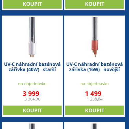
UV-C náhradní bazénová
UV-C náhradní bazénová
zářivka (40W) - starší
zářivka (16W) - novější
provedení
provedení
na objednávku
na objednávku
3 999
1 499
,-
,-
3 304,96
1 238,84