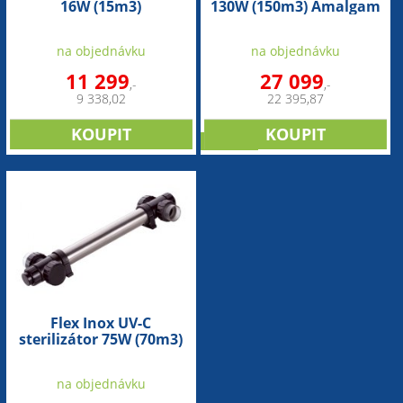
16W (15m3)
130W (150m3) Amalgam
na objednávku
na objednávku
11 299
27 099
,-
,-
9 338,02
22 395,87
novinka
Flex Inox UV-C
sterilizátor 75W (70m3)
na objednávku